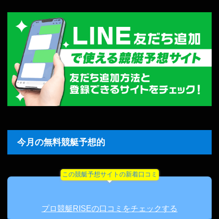
今月の無料競艇予想的
この競艇予想サイトの新着口コミ
プロ競艇RISEの口コミをチェックする