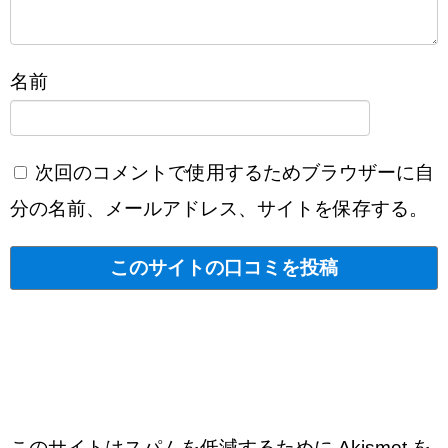
名前
次回のコメントで使用するためブラウザーに自
分の名前、メールアドレス、サイトを保存する。
このサイトはスパムを低減するために Akismet を