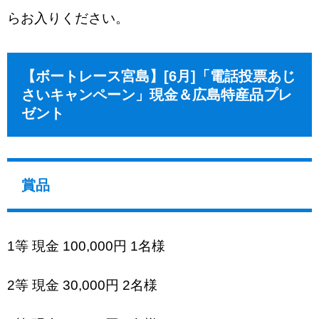
らお入りください。
【ボートレース宮島】[6月]「電話投票あじ
さいキャンペーン」現金＆広島特産品プレ
ゼント
賞品
1等 現金 100,000円 1名様
2等 現金 30,000円 2名様