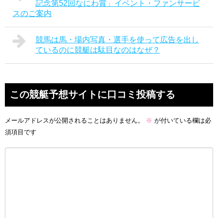
記念第52回なにわ賞」イベント・ファンサービ
スのご案内
競馬は馬・場内写真・選手を使って広告を出し
ているのに競艇は駄目なのはなぜ？
この競艇予想サイトに口コミ投稿する
メールアドレスが公開されることはありません。
※
が付いている欄は必
須項目です