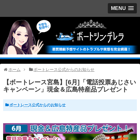
MENU
ホーム
ボートレース公式からのお知らせ
【ボートレース宮島】[6月]「電話投票あじさい
キャンペーン」現金＆広島特産品プレゼント
ボートレース公式からのお知らせ