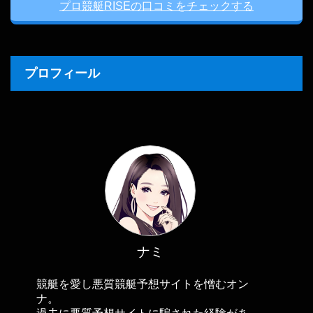
プロ競艇RISEの口コミをチェックする
プロフィール
ナミ
競艇を愛し悪質競艇予想サイトを憎むオン
ナ。