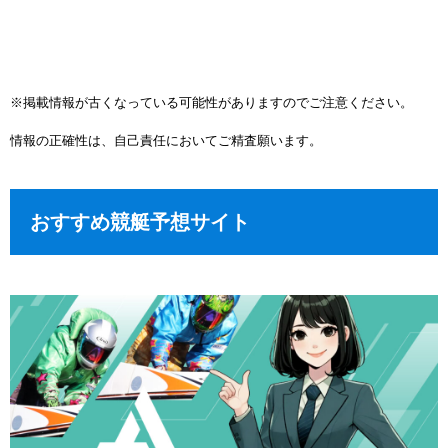
※掲載情報が古くなっている可能性がありますのでご注意ください。
情報の正確性は、自己責任においてご精査願います。
おすすめ競艇予想サイト