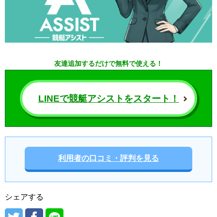
友達追加するだけで無料で使える！
LINEで競艇アシストをスタート！
利用者の口コミ・評判を見る
シェアする