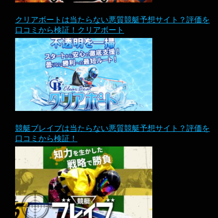
クリアボートは当たらない悪質競艇予想サイト？評価を
口コミから検証！クリアボート
競艇ブレイブは当たらない悪質競艇予想サイト？評価を
口コミから検証！