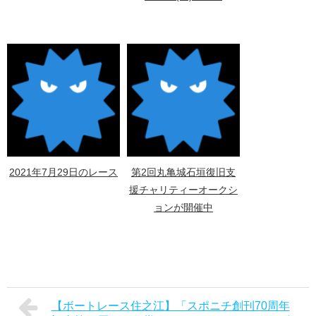
2021年7月29日のレース
第2回丸亀城石垣復旧支
援チャリティーオークシ
ョンが開催中
【ボートレース住之江】「スポニチ創刊70周年