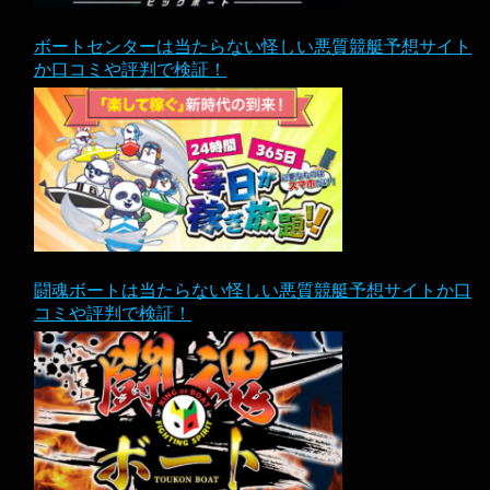
ボートセンターは当たらない怪しい悪質競艇予想サイト
か口コミや評判で検証！
闘魂ボートは当たらない怪しい悪質競艇予想サイトか口
コミや評判で検証！