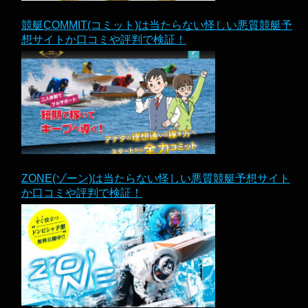
競艇COMMIT(コミット)は当たらない怪しい悪質競艇予
想サイトか口コミや評判で検証！
ZONE(ゾーン)は当たらない怪しい悪質競艇予想サイト
か口コミや評判で検証！