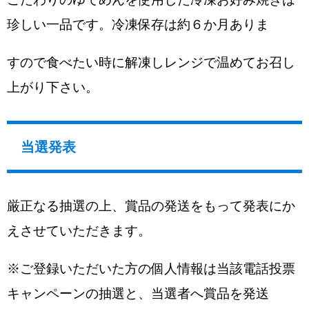
珍しい一品です。冷凍保存は約６か月ありま
すので食べたい時に解凍しレンジで温めてお召し
上がり下さい。
当選発表
厳正なる抽選の上、賞品の発送をもって発表にか
えさせていただきます。
※ご登録いただいた方の個人情報は当該電話投票
キャンペーンの抽選と、当選者へ賞品を発送