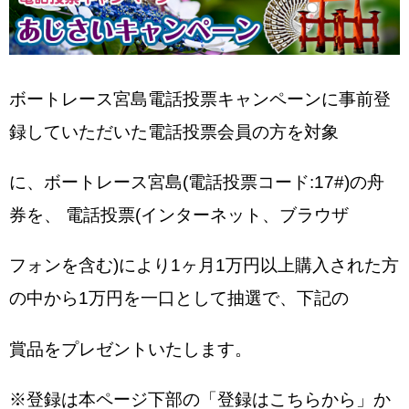
ボートレース宮島電話投票キャンペーンに事前登
録していただいた電話投票会員の方を対象
に、ボートレース宮島(電話投票コード:17#)の舟
券を、 電話投票(インターネット、ブラウザ
フォンを含む)により1ヶ月1万円以上購入された方
の中から1万円を一口として抽選で、下記の
賞品をプレゼントいたします。
※登録は本ページ下部の「登録はこちらから」か