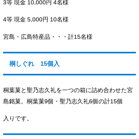
3等 現金 10,000円 4名様
4等 現金 5,000円 10名様
宮島・広島特産品・・・計15名様
桐しぐれ 15個入
桐葉菓と聖乃志久礼を一つの箱に詰め合わせた宮
島銘菓。桐葉菓9個・聖乃志久礼6個の計15個
入りです。