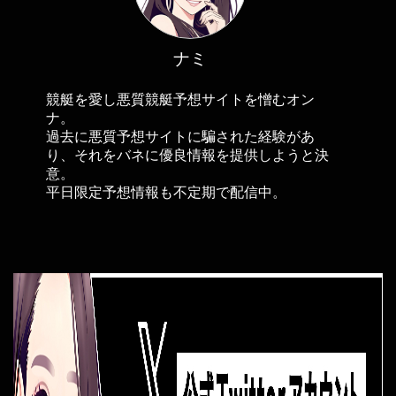
ナミ
競艇を愛し悪質競艇予想サイトを憎むオン
ナ。
過去に悪質予想サイトに騙された経験があ
り、それをバネに優良情報を提供しようと決
意。
平日限定予想情報も不定期で配信中。