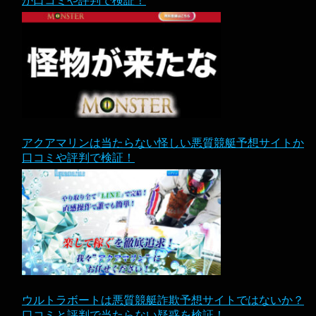
か口コミや評判で検証！
アクアマリンは当たらない怪しい悪質競艇予想サイトか
口コミや評判で検証！
ウルトラボートは悪質競艇詐欺予想サイトではないか？
口コミと評判で当たらない疑惑を検証！