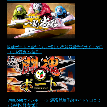
闘魂ボートは当たらない怪しい悪質競艇予想サイトか口
コミや評判で検証！
WinBoat(ウィンボート)は悪質競艇予想サイト？口コミ
と評判で徹底検証