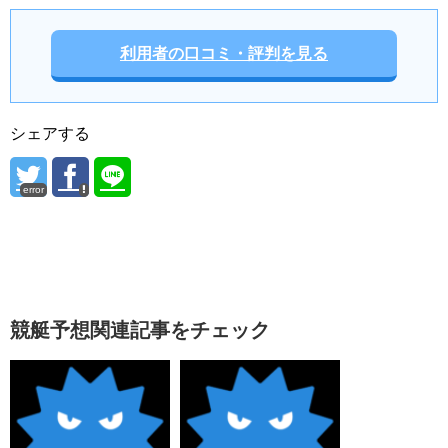
利用者の口コミ・評判を見る
シェアする
error
競艇予想関連記事をチェック