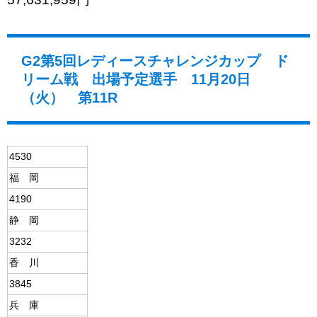
G2第5回レディースチャレンジカップ ド
リーム戦 出場予定選手 11月20日
（火） 第11R
4530
福 岡
4190
静 岡
3232
香 川
3845
兵 庫