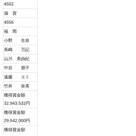
4502
滋 賀
4556
福 岡
小野 生奈
長嶋 万記
山川 美由紀
中谷 朋子
遠藤 エミ
竹井 奈美
獲得賞金額
32,943,532円
獲得賞金額
29,542,000円
獲得賞金額