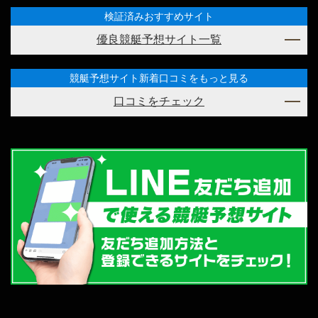
検証済みおすすめサイト
優良競艇予想サイト一覧
競艇予想サイト新着口コミをもっと見る
口コミをチェック