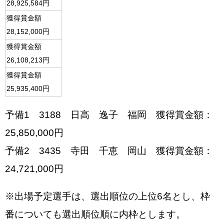
28,925,584円
獲得賞金額
28,152,000円
獲得賞金額
26,108,213円
獲得賞金額
25,935,400円
予備1 3188 日高 逸子 福岡 獲得賞金額：
25,850,000円
予備2 3435 寺田 千恵 岡山 獲得賞金額：
24,721,000円
※出場予定選手は、選出順位の上位6名とし、枠
番についても選出順位順に内枠とします。