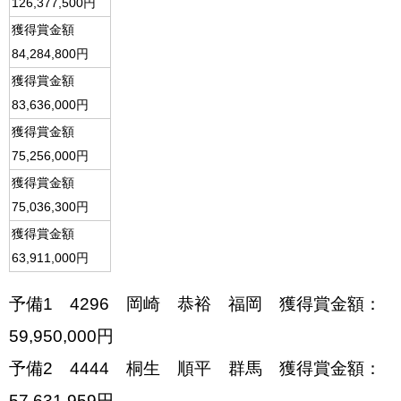
126,377,500円
獲得賞金額
84,284,800円
獲得賞金額
83,636,000円
獲得賞金額
75,256,000円
獲得賞金額
75,036,300円
獲得賞金額
63,911,000円
予備1 4296 岡崎 恭裕 福岡 獲得賞金額：
59,950,000円
予備2 4444 桐生 順平 群馬 獲得賞金額：
57,631,959円