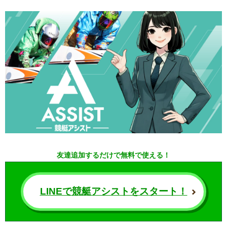
友達追加するだけで無料で使える！
LINEで競艇アシストをスタート！