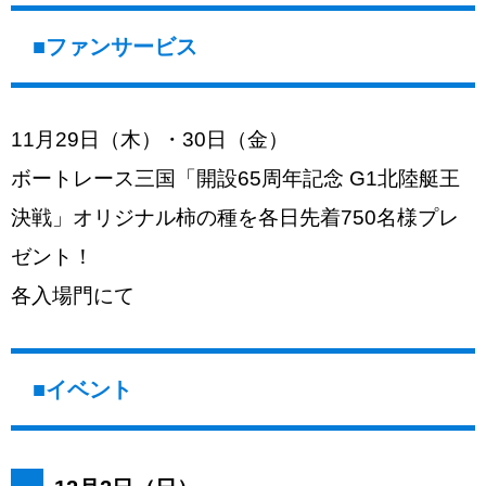
■ファンサービス
11月29日（木）・30日（金）
ボートレース三国「開設65周年記念 G1北陸艇王
決戦」オリジナル柿の種を各日先着750名様プレ
ゼント！
各入場門にて
■イベント