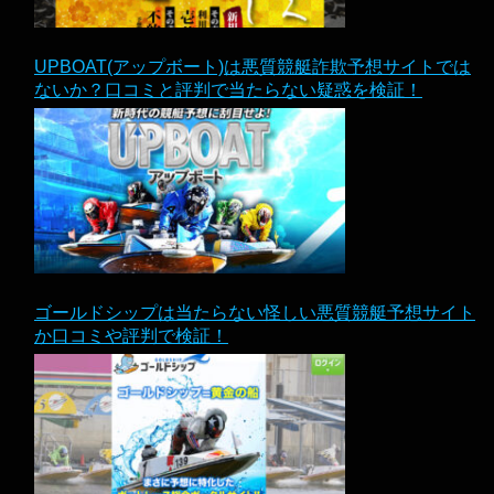
UPBOAT(アップボート)は悪質競艇詐欺予想サイトでは
ないか？口コミと評判で当たらない疑惑を検証！
ゴールドシップは当たらない怪しい悪質競艇予想サイト
か口コミや評判で検証！