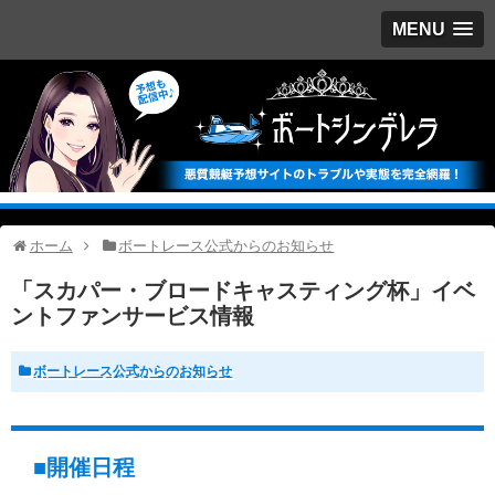
MENU
ホーム
ボートレース公式からのお知らせ
「スカパー・ブロードキャスティング杯」イベ
ントファンサービス情報
ボートレース公式からのお知らせ
■開催日程