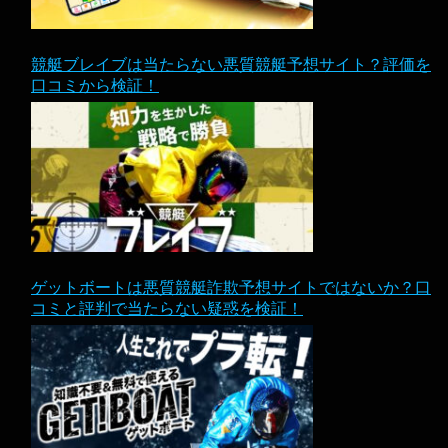
競艇ブレイブは当たらない悪質競艇予想サイト？評価を
口コミから検証！
ゲットボートは悪質競艇詐欺予想サイトではないか？口
コミと評判で当たらない疑惑を検証！