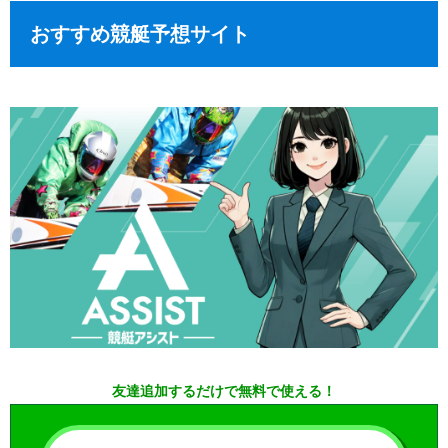
おすすめ競艇予想サイト
友達追加するだけで無料で使える！