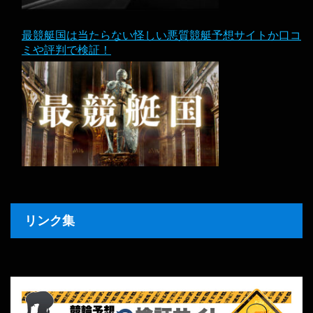
最競艇国は当たらない怪しい悪質競艇予想サイトか口コ
ミや評判で検証！
リンク集