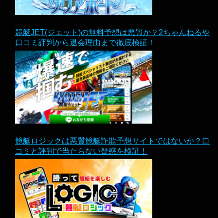
競艇JET(ジェット)の無料予想は悪質か？2ちゃんねるや
口コミ評判から退会理由まで徹底検証！
競艇ロジックは悪質競艇詐欺予想サイトではないか？口
コミと評判で当たらない疑惑を検証！