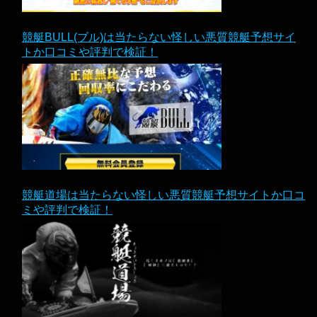
競艇BULL(ブル)は当たらない怪しい悪質競艇予想サイ
トか口コミや評判で検証！
競艇道場は当たらない怪しい悪質競艇予想サイトか口コ
ミや評判で検証！