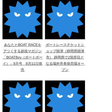
あなたとBOAT RACEを
ボートレースチケットシ
アツくする超抜マガジン
ョップ焼津（静岡県焼津
「BOATBoy（ボートボー
市） 静岡県で2箇所目と
イ）」9月号 8月11日発
なる場外舟券発売場オー
売
プン