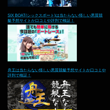
SIX BOAT(シックスボート)は当たらない怪しい悪質競
艇予想サイトか口コミや評判で検証！
舟王は当たらない怪しい悪質競艇予想サイトか口コミや
評判で検証！