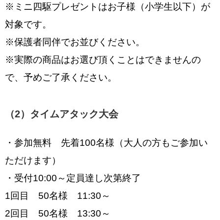
※ミニ四駆プレゼントはお子様（小学生以下）が
対象です。
※保護者同伴でお並びください。
※実際の商品はお選び頂くことはできませんの
で、予めご了承ください。
（2）タイムアタック大会
・参加無料 先着100名様（大人の方もご参加い
ただけます）
・受付10:00～定員達し次第終了
1回目 50名様 11:30～
2回目 50名様 13:30～