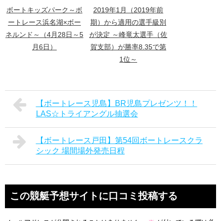
ボートキッズパーク～ボ
2019年1月（2019年前
ートレース浜名湖×ボー
期）から適用の選手級別
ネルンド～（4月28日～5
が決定 ～峰竜太選手（佐
月6日）
賀支部）が勝率8.35で第
1位～
【ボートレース児島】BR児島プレゼンツ！！
LAS☆トライアングル抽選会
【ボートレース戸田】第54回ボートレースクラ
シック 場間場外発売日程
この競艇予想サイトに口コミ投稿する