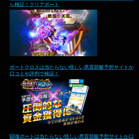
ら検証！クリアボート
ボートクロスは当たらない怪しい悪質競艇予想サイトか
口コミや評判で検証！
闘魂ボートは当たらない怪しい悪質競艇予想サイトか口