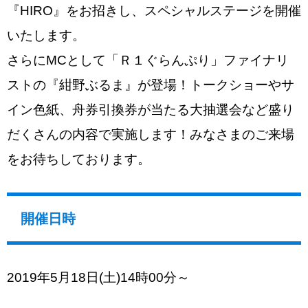
『HIRO』をお招きし、スペシャルステージを開催
いたします。
さらにMCとして「Ｒ１ぐらんぷり」ファイナリ
ストの『紺野ぶるま』が登場！トークショーやサ
イン色紙、舟券引換券が当たる大抽選会など盛り
だくさんの内容で実施します！みなさまのご来場
をお待ちしております。
開催日時
2019年5月18日(土)14時00分～