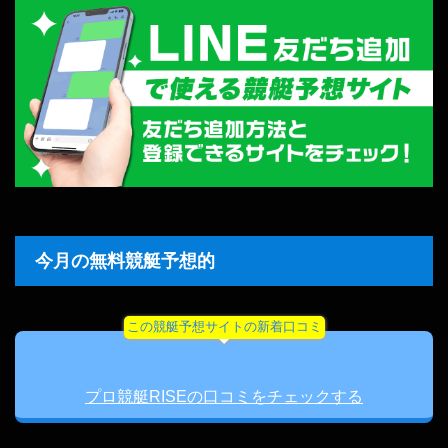
今月の無料競艇予想的
この競艇予想サイトの新着口コミ
プロ競艇RISEの口コミをチェックする