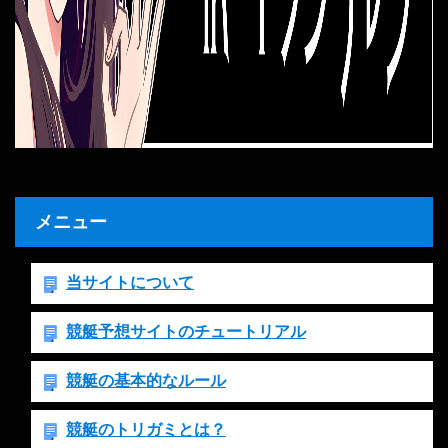
メニュー
当サイトについて
競艇予想サイトのチュートリアル
競艇の基本的なルール
競艇のトリガミとは？