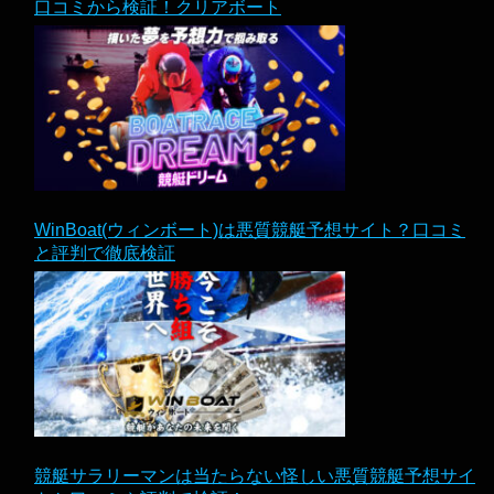
口コミから検証！クリアボート
WinBoat(ウィンボート)は悪質競艇予想サイト？口コミ
と評判で徹底検証
競艇サラリーマンは当たらない怪しい悪質競艇予想サイ