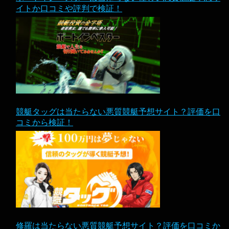
イトか口コミや評判で検証！
競艇タッグは当たらない悪質競艇予想サイト？評価を口
コミから検証！
修羅は当たらない悪質競艇予想サイト？評価を口コミか