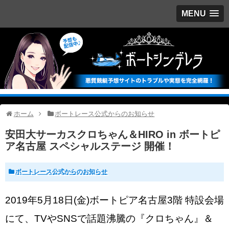
MENU
ホーム
ボートレース公式からのお知らせ
安田大サーカスクロちゃん＆HIRO in ボートピ
ア名古屋 スペシャルステージ 開催！
ボートレース公式からのお知らせ
2019年5月18日(金)ボートピア名古屋3階 特設会場
にて、TVやSNSで話題沸騰の『クロちゃん』＆