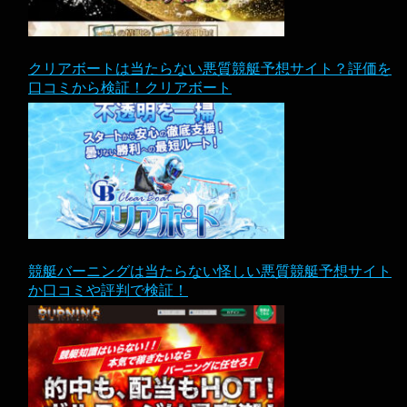
クリアボートは当たらない悪質競艇予想サイト？評価を
口コミから検証！クリアボート
競艇バーニングは当たらない怪しい悪質競艇予想サイト
か口コミや評判で検証！