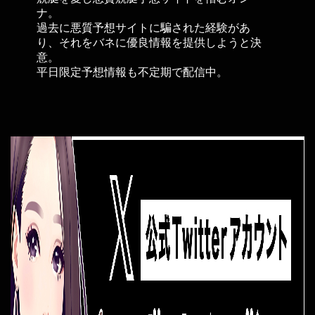
ナ。
過去に悪質予想サイトに騙された経験があ
り、それをバネに優良情報を提供しようと決
意。
平日限定予想情報も不定期で配信中。