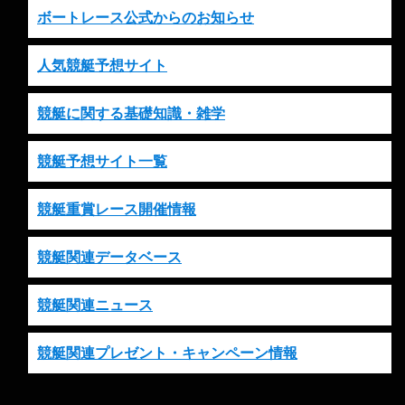
ボートレース公式からのお知らせ
人気競艇予想サイト
競艇に関する基礎知識・雑学
競艇予想サイト一覧
競艇重賞レース開催情報
競艇関連データベース
競艇関連ニュース
競艇関連プレゼント・キャンペーン情報