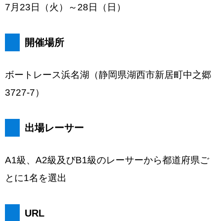
7月23日（火）～28日（日）
開催場所
ボートレース浜名湖（静岡県湖西市新居町中之郷
3727-7）
出場レーサー
A1級、A2級及びB1級のレーサーから都道府県ご
とに1名を選出
URL