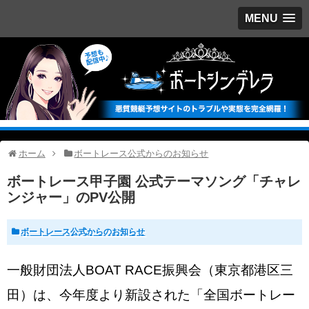
MENU
ホーム
ボートレース公式からのお知らせ
ボートレース甲子園 公式テーマソング「チャレ
ンジャー」のPV公開
ボートレース公式からのお知らせ
一般財団法人BOAT RACE振興会（東京都港区三
田）は、今年度より新設された「全国ボートレー