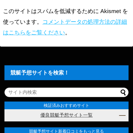
このサイトはスパムを低減するために Akismet を
使っています。
コメントデータの処理方法の詳細
はこちらをご覧ください
。
競艇予想サイトを検索！
検証済みおすすめサイト
優良競艇予想サイト一覧
競艇予想サイト新着口コミをもっと見る