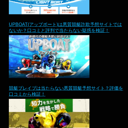
UPBOAT(アップボート)は悪質競艇詐欺予想サイトでは
ないか？口コミと評判で当たらない疑惑を検証！
競艇ブレイブは当たらない悪質競艇予想サイト？評価を
口コミから検証！