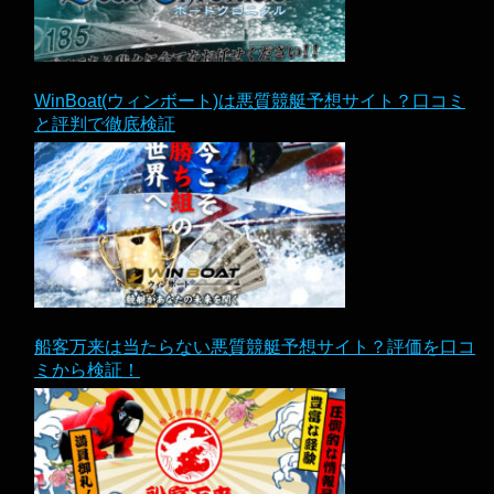
WinBoat(ウィンボート)は悪質競艇予想サイト？口コミ
と評判で徹底検証
船客万来は当たらない悪質競艇予想サイト？評価を口コ
ミから検証！