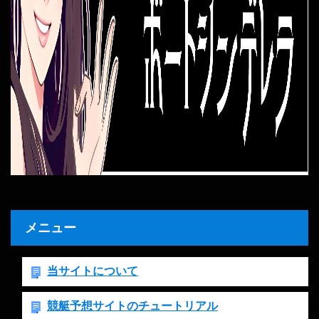
メニュー
当サイトについて
競艇予想サイトのチュートリアル