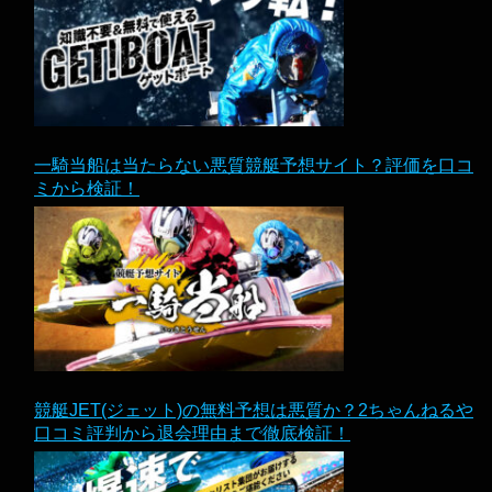
一騎当船は当たらない悪質競艇予想サイト？評価を口コ
ミから検証！
競艇JET(ジェット)の無料予想は悪質か？2ちゃんねるや
口コミ評判から退会理由まで徹底検証！