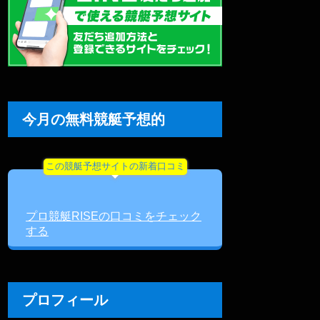
今月の無料競艇予想的
この競艇予想サイトの新着口コミ
プロ競艇RISEの口コミをチェック
する
プロフィール