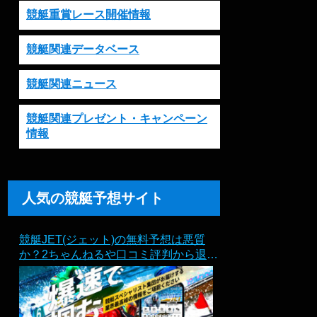
競艇重賞レース開催情報
競艇関連データベース
競艇関連ニュース
競艇関連プレゼント・キャンペーン
情報
人気の競艇予想サイト
競艇JET(ジェット)の無料予想は悪質
か？2ちゃんねるや口コミ評判から退会
理由まで徹底検証！