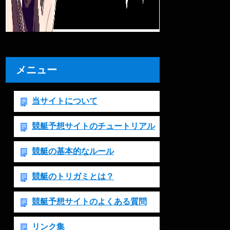
メニュー
当サイトについて
競艇予想サイトのチュートリアル
競艇の基本的なルール
競艇のトリガミとは？
競艇予想サイトのよくある質問
リンク集