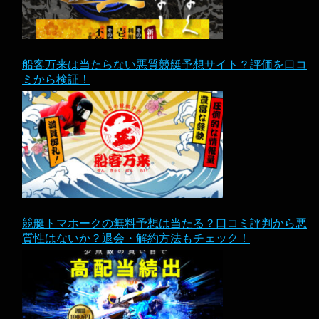
船客万来は当たらない悪質競艇予想サイト？評価を口コ
ミから検証！
競艇トマホークの無料予想は当たる？口コミ評判から悪
質性はないか？退会・解約方法もチェック！