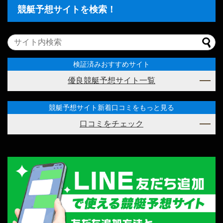
競艇予想サイトを検索！
検証済みおすすめサイト
優良競艇予想サイト一覧
競艇予想サイト新着口コミをもっと見る
口コミをチェック