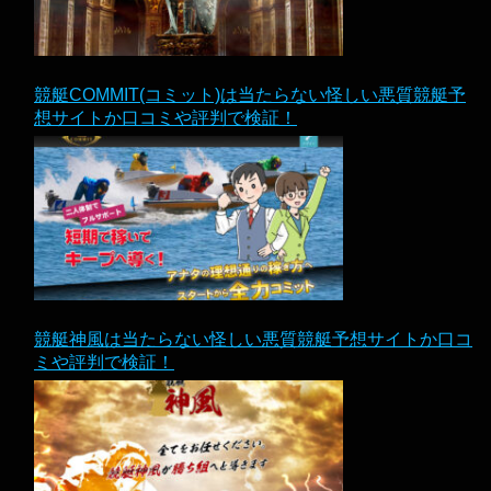
競艇COMMIT(コミット)は当たらない怪しい悪質競艇予
想サイトか口コミや評判で検証！
競艇神風は当たらない怪しい悪質競艇予想サイトか口コ
ミや評判で検証！