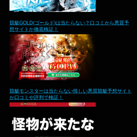
競艇GOLD(ゴールド)は当たらない？口コミから悪質予
想サイトか徹底検証！
競艇モンスターは当たらない怪しい悪質競艇予想サイト
か口コミや評判で検証！