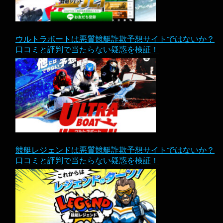
ウルトラボートは悪質競艇詐欺予想サイトではないか？
口コミと評判で当たらない疑惑を検証！
競艇レジェンドは悪質競艇詐欺予想サイトではないか？
口コミと評判で当たらない疑惑を検証！