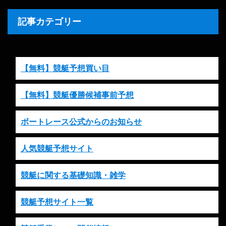
記事カテゴリー
【無料】競艇予想買い目
【無料】競艇優勝候補事前予想
ボートレース公式からのお知らせ
人気競艇予想サイト
競艇に関する基礎知識・雑学
競艇予想サイト一覧