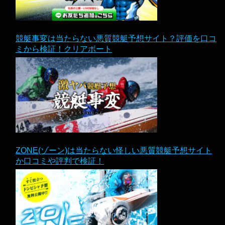
競艇事変は当たらない悪質競艇予想サイト？評価を口コ
ミから検証！クリアボート
ZONE(ゾーン)は当たらない怪しい悪質競艇予想サイト
か口コミや評判で検証！