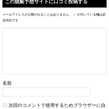
この競艇予想サイトに口コミ投稿する
メールアドレスが公開されることはありません。
※
が付いている欄は必
須項目です
名前
次回のコメントで使用するためブラウザーに自