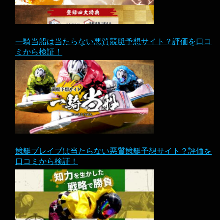
一騎当船は当たらない悪質競艇予想サイト？評価を口コ
ミから検証！
競艇ブレイブは当たらない悪質競艇予想サイト？評価を
口コミから検証！