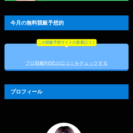
今月の無料競艇予想的
この競艇予想サイトの新着口コミ
プロ競艇RISEの口コミをチェックする
プロフィール