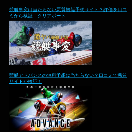
競艇事変は当たらない悪質競艇予想サイト？評価を口コ
ミから検証！クリアボート
競艇アドバンスの無料予想は当たらない？口コミで悪質
サイトか検証！