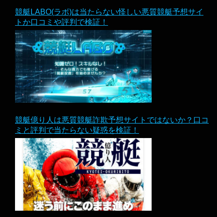
競艇LABO(ラボ)は当たらない怪しい悪質競艇予想サイ
トか口コミや評判で検証！
競艇億り人は悪質競艇詐欺予想サイトではないか？口コ
ミと評判で当たらない疑惑を検証！