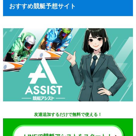
おすすめ競艇予想サイト
友達追加するだけで無料で使える！