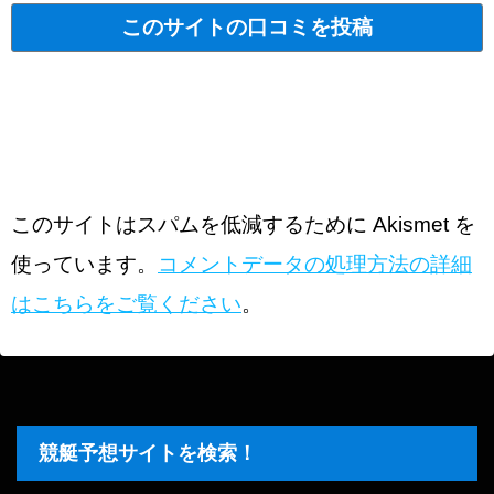
このサイトはスパムを低減するために Akismet を
使っています。
コメントデータの処理方法の詳細
はこちらをご覧ください
。
競艇予想サイトを検索！