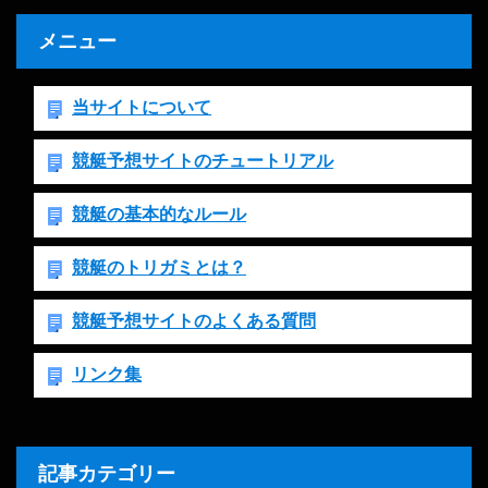
メニュー
当サイトについて
競艇予想サイトのチュートリアル
競艇の基本的なルール
競艇のトリガミとは？
競艇予想サイトのよくある質問
リンク集
記事カテゴリー