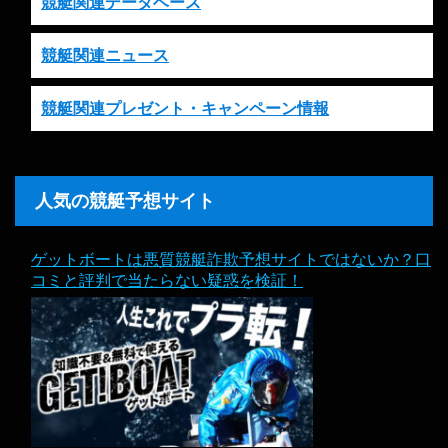
競艇関連データベース
競艇関連ニュース
競艇関連プレゼント・キャンペーン情報
人気の競艇予想サイト
ゲットボートは悪質競艇詐欺予想サイトではないか？口
コミと評判で当たらない疑惑を検証！