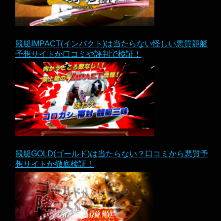
競艇IMPACT(インパクト)は当たらない怪しい悪質競艇
予想サイトか口コミや評判で検証！
競艇GOLD(ゴールド)は当たらない？口コミから悪質予
想サイトか徹底検証！