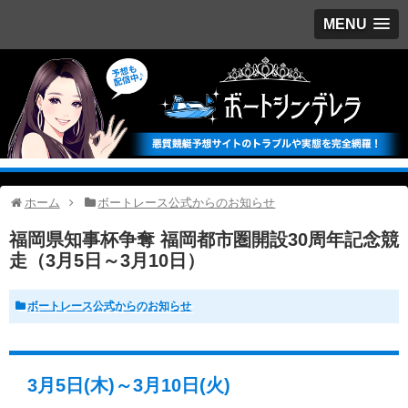
MENU
ホーム
ボートレース公式からのお知らせ
福岡県知事杯争奪 福岡都市圏開設30周年記念競
走（3月5日～3月10日）
ボートレース公式からのお知らせ
3月5日(木)～3月10日(火)