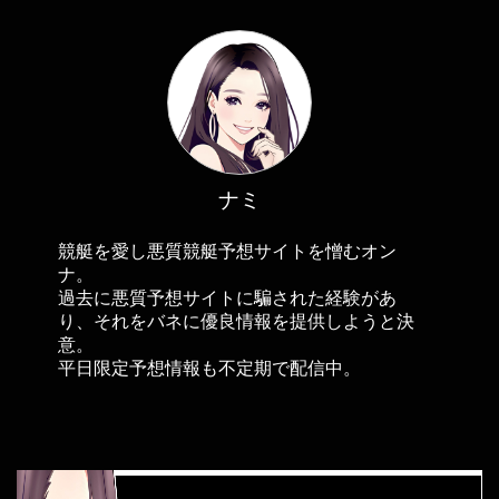
ナミ
競艇を愛し悪質競艇予想サイトを憎むオン
ナ。
過去に悪質予想サイトに騙された経験があ
り、それをバネに優良情報を提供しようと決
意。
平日限定予想情報も不定期で配信中。