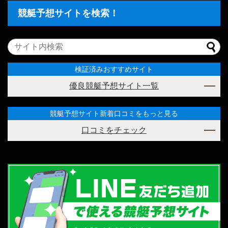
競艇予想サイトを検索！
検証済みおすすめサイト
優良競艇予想サイト一覧
競艇予想サイト新着口コミをもっと見る
口コミをチェック