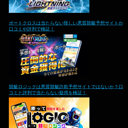
ボートクロスは当たらない怪しい悪質競艇予想サイトか
口コミや評判で検証！
競艇ロジックは悪質競艇詐欺予想サイトではないか？口
コミと評判で当たらない疑惑を検証！