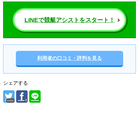
LINEで競艇アシストをスタート！
利用者の口コミ・評判を見る
シェアする
error