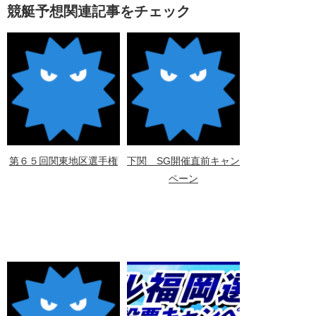
競艇予想関連記事をチェック
第６５回関東地区選手権
下関 SG開催直前キャン
ペーン