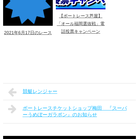
【ボートレース芦屋】
「オール福岡選抜戦」電
話投票キャンペーン
2021年6月17日のレース
競艇レンジャー
ボートレースチケットショップ梅田 『スーパ
ーうめぼーガラポン』のお知らせ