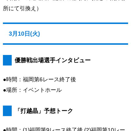
所にて引換え）
3月10日(火)
優勝戦出場選手インタビュー
●時間：福岡第6レース終了後
●場所：イベントホール
「打越晶」予想トーク
●時間：(1)福岡第9レース終了後 (2)福岡第10レー