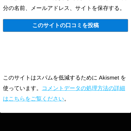
分の名前、メールアドレス、サイトを保存する。
このサイトはスパムを低減するために Akismet を
使っています。
コメントデータの処理方法の詳細
はこちらをご覧ください
。