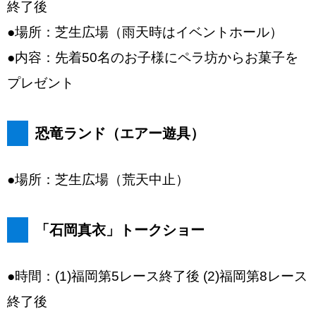
終了後
●場所：芝生広場（雨天時はイベントホール）
●内容：先着50名のお子様にペラ坊からお菓子を
プレゼント
恐竜ランド（エアー遊具）
●場所：芝生広場（荒天中止）
「石岡真衣」トークショー
●時間：(1)福岡第5レース終了後 (2)福岡第8レース
終了後