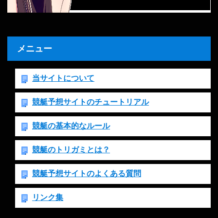
メニュー
当サイトについて
競艇予想サイトのチュートリアル
競艇の基本的なルール
競艇のトリガミとは？
競艇予想サイトのよくある質問
リンク集