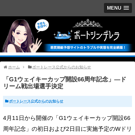
MENU
ホーム
ボートレース公式からのお知らせ
「G1ウェイキーカップ開設66周年記念」―ド
リーム戦出場選手決定
ボートレース公式からのお知らせ
4月11日から開催の「G1ウェイキーカップ開設66
周年記念」の初日および2日目に実施予定のWドリ