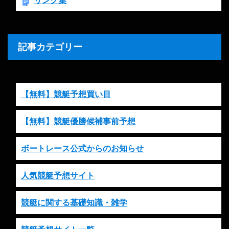
リンク集
記事カテゴリー
【無料】競艇予想買い目
【無料】競艇優勝候補事前予想
ボートレース公式からのお知らせ
人気競艇予想サイト
競艇に関する基礎知識・雑学