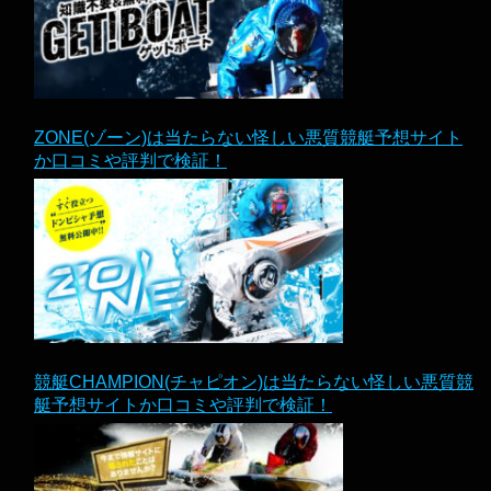
ZONE(ゾーン)は当たらない怪しい悪質競艇予想サイト
か口コミや評判で検証！
競艇CHAMPION(チャピオン)は当たらない怪しい悪質競
艇予想サイトか口コミや評判で検証！