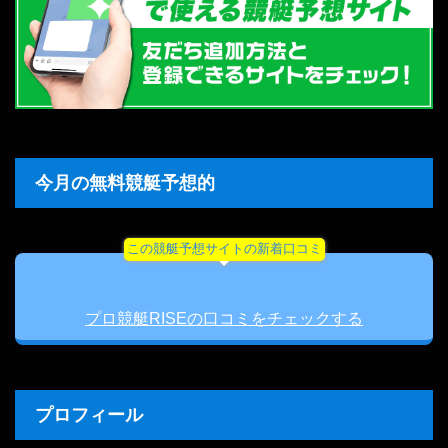
今月の無料競艇予想的
この競艇予想サイトの新着口コミ
プロ競艇RISEの口コミをチェックする
プロフィール