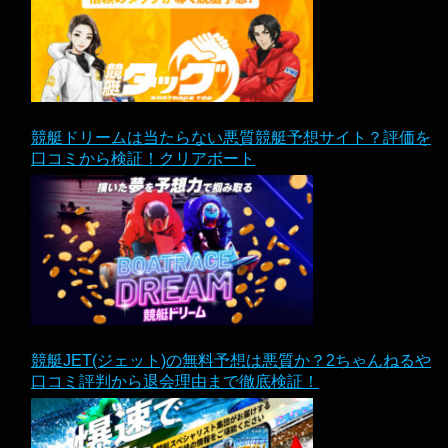
競艇ドリームは当たらない悪質競艇予想サイト？評価を
口コミから検証！クリアボート
競艇JET(ジェット)の無料予想は悪質か？2ちゃんねるや
口コミ評判から退会理由まで徹底検証！