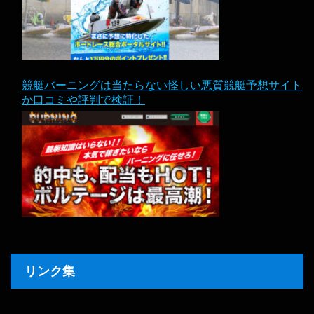
競艇バーニングは当たらない怪しい悪質競艇予想サイト
か口コミや評判で検証！
リンク集