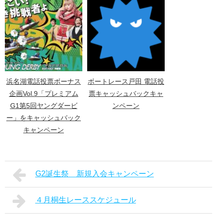
浜名湖電話投票ボーナス
ボートレース戸田 電話投
企画Vol.9「プレミアム
票キャッシュバックキャ
G1第5回ヤングダービ
ンペーン
ー」をキャッシュバック
キャンペーン
G2誕生祭 新規入会キャンペーン
４月桐生レーススケジュール