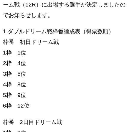
ーム戦（12R）に出場する選手が決定しましたの
でお知らせします。
1.ダブルドリーム戦枠番編成表（得票数順）
枠番 初日ドリーム戦
1枠 1位
2枠 4位
3枠 5位
4枠 8位
5枠 9位
6枠 12位
枠番 2日目ドリーム戦