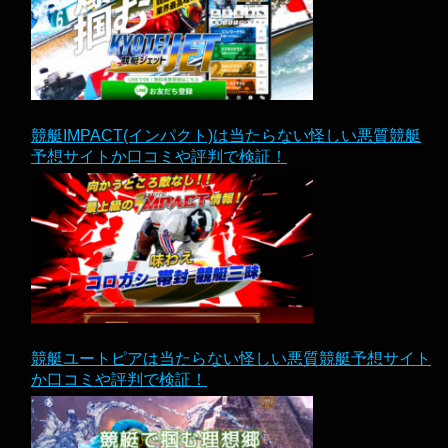
競艇IMPACT(インパクト)は当たらない怪しい悪質競艇
予想サイトか口コミや評判で検証！
競艇ユートピアは当たらない怪しい悪質競艇予想サイト
か口コミや評判で検証！