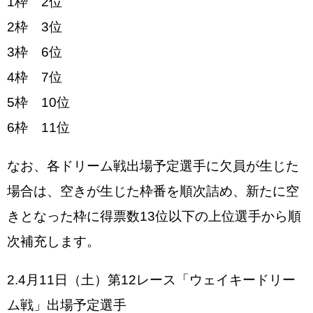
1枠 2位
2枠 3位
3枠 6位
4枠 7位
5枠 10位
6枠 11位
なお、各ドリーム戦出場予定選手に欠員が生じた
場合は、空きが生じた枠番を順次詰め、新たに空
きとなった枠に得票数13位以下の上位選手から順
次補充します。
2.4月11日（土）第12レース「ウェイキードリー
ム戦」出場予定選手