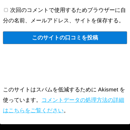
次回のコメントで使用するためブラウザーに自
分の名前、メールアドレス、サイトを保存する。
このサイトはスパムを低減するために Akismet を
使っています。
コメントデータの処理方法の詳細
はこちらをご覧ください
。