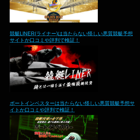
競艇LINER(ライナー)は当たらない怪しい悪質競艇予想
サイトか口コミや評判で検証！
ボートインベスターは当たらない怪しい悪質競艇予想サ
イトか口コミや評判で検証！