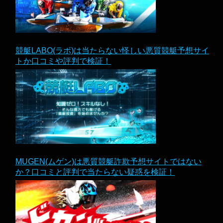
競艇LABO(ラボ)は当たらない怪しい悪質競艇予想サイ
トか口コミや評判で検証！
MUGEN(ムゲン)は悪質競艇詐欺予想サイトではない
か？口コミと評判で当たらない疑惑を検証！