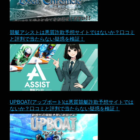
競艇アシストは悪質詐欺予想サイトではないか？口コミ
と評判で当たらない疑惑を検証！
UPBOAT(アップボート)は悪質競艇詐欺予想サイトでは
ないか？口コミと評判で当たらない疑惑を検証！