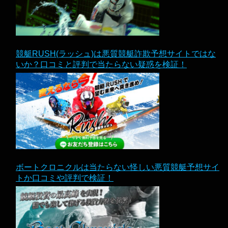
競艇RUSH(ラッシュ)は悪質競艇詐欺予想サイトではな
いか？口コミと評判で当たらない疑惑を検証！
ボートクロニクルは当たらない怪しい悪質競艇予想サイ
トか口コミや評判で検証！