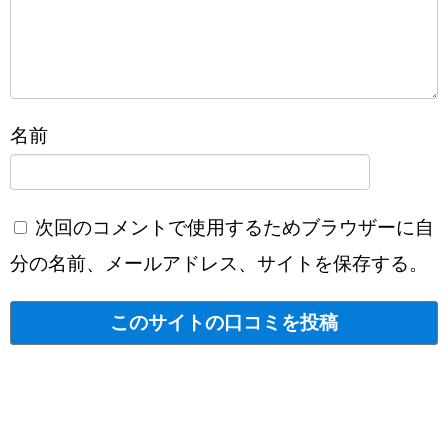
名前
次回のコメントで使用するためブラウザーに自
分の名前、メールアドレス、サイトを保存する。