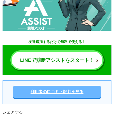
友達追加するだけで無料で使える！
LINEで競艇アシストをスタート！
利用者の口コミ・評判を見る
シェアする