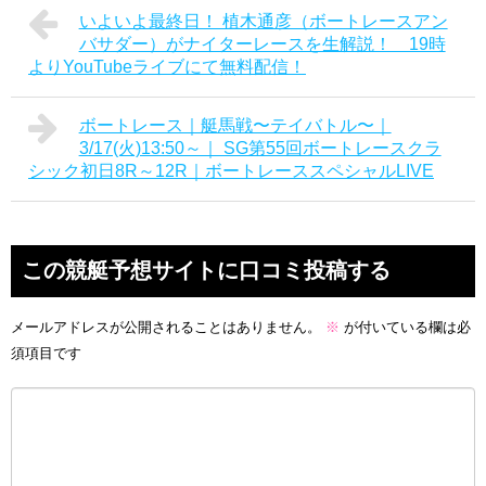
いよいよ最終日！ 植木通彦（ボートレースアン
バサダー）がナイターレースを生解説！ 19時
よりYouTubeライブにて無料配信！
ボートレース｜艇馬戦〜テイバトル〜｜
3/17(火)13:50～｜ SG第55回ボートレースクラ
シック初日8R～12R｜ボートレーススペシャルLIVE
この競艇予想サイトに口コミ投稿する
メールアドレスが公開されることはありません。
※
が付いている欄は必
須項目です