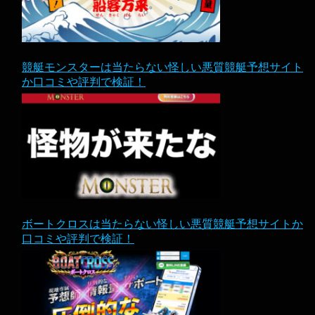
競艇モンスターは当たらない怪しい悪質競艇予想サイト
か口コミや評判で検証！
ボートクロスは当たらない怪しい悪質競艇予想サイトか
口コミや評判で検証！