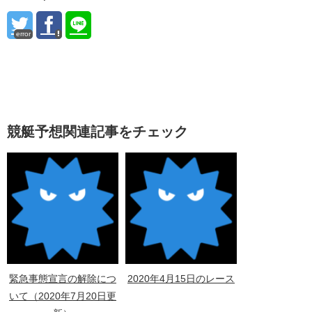
error
競艇予想関連記事をチェック
緊急事態宣言の解除につ
2020年4月15日のレース
いて（2020年7月20日更