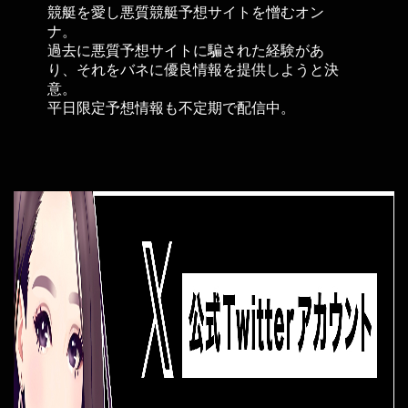
競艇を愛し悪質競艇予想サイトを憎むオン
ナ。
過去に悪質予想サイトに騙された経験があ
り、それをバネに優良情報を提供しようと決
意。
平日限定予想情報も不定期で配信中。