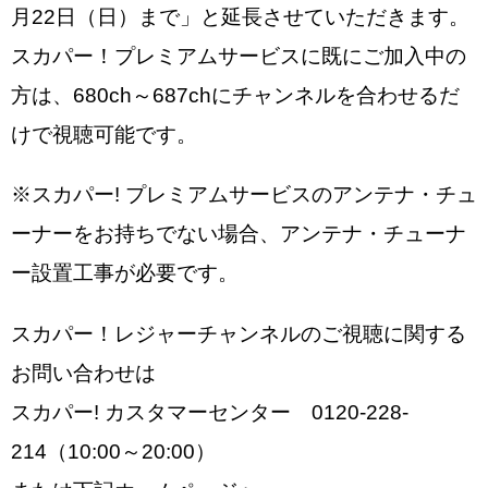
月22日（日）まで」と延長させていただきます。
スカパー！プレミアムサービスに既にご加入中の
方は、680ch～687chにチャンネルを合わせるだ
けで視聴可能です。
※スカパー! プレミアムサービスのアンテナ・チュ
ーナーをお持ちでない場合、アンテナ・チューナ
ー設置工事が必要です。
スカパー！レジャーチャンネルのご視聴に関する
お問い合わせは
スカパー! カスタマーセンター 0120-228-
214（10:00～20:00）