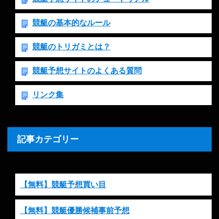
競艇の基本的なルール
競艇のトリガミとは？
競艇予想サイトのよくある質問
リンク集
記事カテゴリー
【無料】競艇予想買い目
【無料】競艇優勝候補事前予想