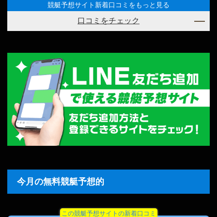
競艇予想サイト新着口コミをもっと見る
口コミをチェック
今月の無料競艇予想的
この競艇予想サイトの新着口コミ