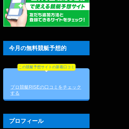
今月の無料競艇予想的
この競艇予想サイトの新着口コミ
プロ競艇RISEの口コミをチェック
する
プロフィール