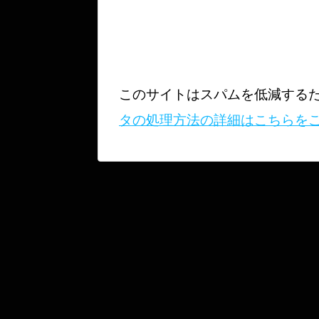
このサイトはスパムを低減するために
タの処理方法の詳細はこちらを