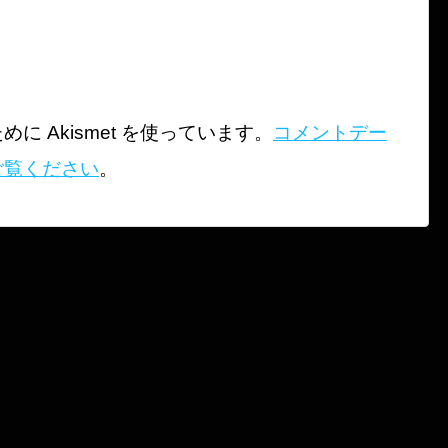
 Akismet を使っています。
コメントデー
ご覧ください
。