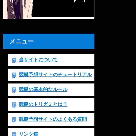
メニュー
当サイトについて
競艇予想サイトのチュートリアル
競艇の基本的なルール
競艇のトリガミとは？
競艇予想サイトのよくある質問
リンク集