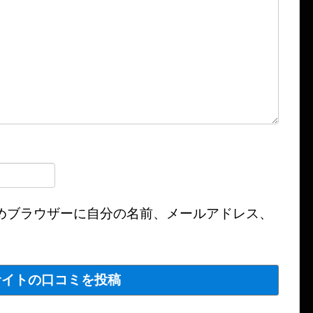
めブラウザーに自分の名前、メールアドレス、