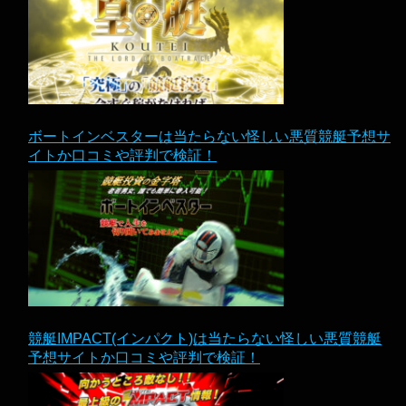
ボートインベスターは当たらない怪しい悪質競艇予想サ
イトか口コミや評判で検証！
競艇IMPACT(インパクト)は当たらない怪しい悪質競艇
予想サイトか口コミや評判で検証！