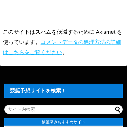
このサイトはスパムを低減するために Akismet を
使っています。
コメントデータの処理方法の詳細
はこちらをご覧ください
。
競艇予想サイトを検索！
検証済みおすすめサイト