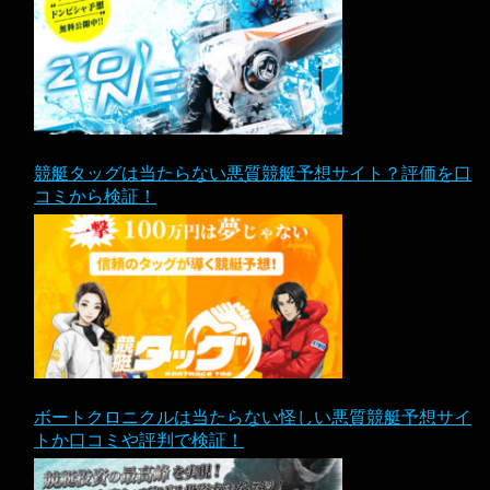
競艇タッグは当たらない悪質競艇予想サイト？評価を口
コミから検証！
ボートクロニクルは当たらない怪しい悪質競艇予想サイ
トか口コミや評判で検証！