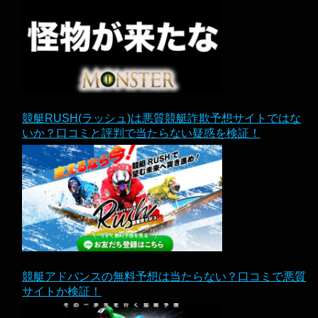
競艇RUSH(ラッシュ)は悪質競艇詐欺予想サイトではな
いか？口コミと評判で当たらない疑惑を検証！
競艇アドバンスの無料予想は当たらない？口コミで悪質
サイトか検証！