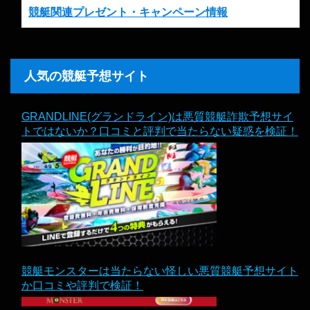
競艇関連プレゼント・キャンペーン情報
人気の競艇予想サイト
GRANDLINE(グランドライン)は悪質競艇詐欺予想サイ
トではないか？口コミと評判で当たらない疑惑を検証！
競艇モンスターは当たらない怪しい悪質競艇予想サイト
か口コミや評判で検証！