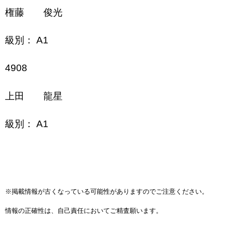
権藤 俊光
級別： A1
4908
上田 龍星
級別： A1
※掲載情報が古くなっている可能性がありますのでご注意ください。
情報の正確性は、自己責任においてご精査願います。