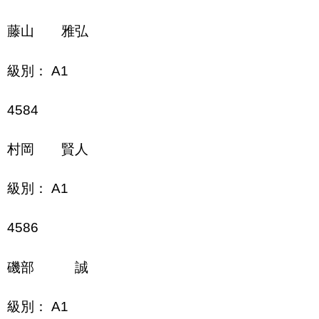
藤山 雅弘
級別： A1
4584
村岡 賢人
級別： A1
4586
磯部 誠
級別： A1