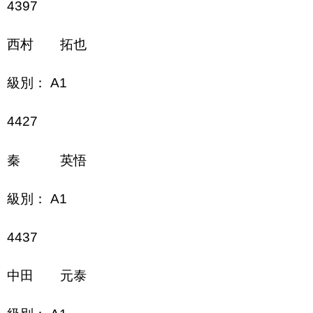
4397
西村 拓也
級別： A1
4427
秦 英悟
級別： A1
4437
中田 元泰