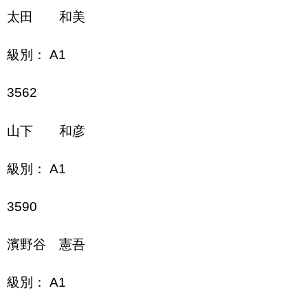
太田 和美
級別： A1
3562
山下 和彦
級別： A1
3590
濱野谷 憲吾
級別： A1