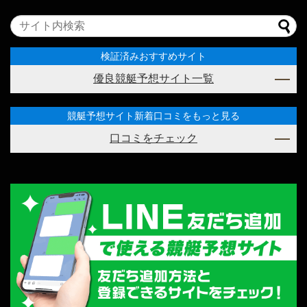
検証済みおすすめサイト
優良競艇予想サイト一覧
競艇予想サイト新着口コミをもっと見る
口コミをチェック