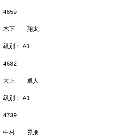
4659
木下 翔太
級別： A1
4682
大上 卓人
級別： A1
4739
中村 晃朋