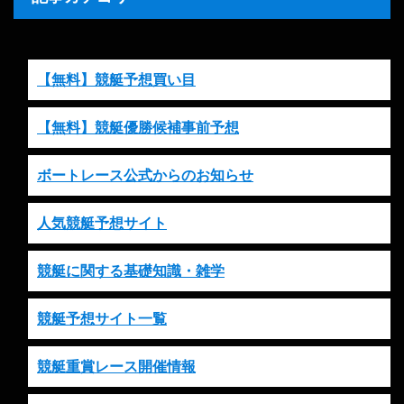
【無料】競艇予想買い目
【無料】競艇優勝候補事前予想
ボートレース公式からのお知らせ
人気競艇予想サイト
競艇に関する基礎知識・雑学
競艇予想サイト一覧
競艇重賞レース開催情報