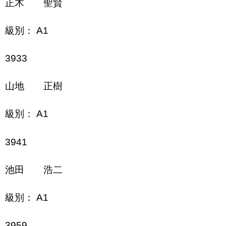
正木 聖賢
級別： A1
3933
山地 正樹
級別： A1
3941
池田 浩二
級別： A1
3959