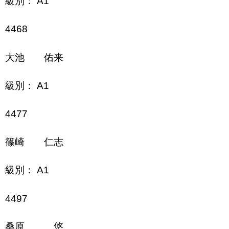
級別： A1
4468
大池 佑来
級別： A1
4477
篠崎 仁志
級別： A1
4497
桑原 悠