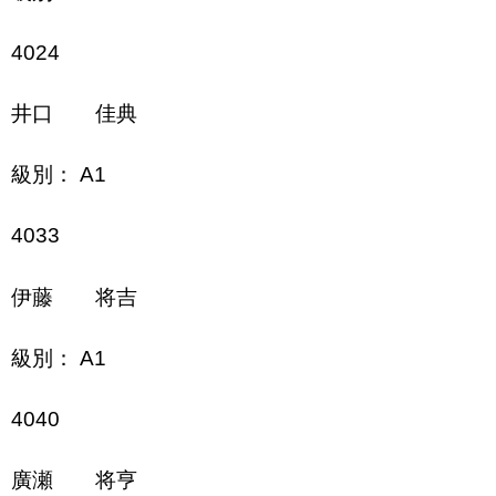
4024
井口 佳典
級別： A1
4033
伊藤 将吉
級別： A1
4040
廣瀬 将亨