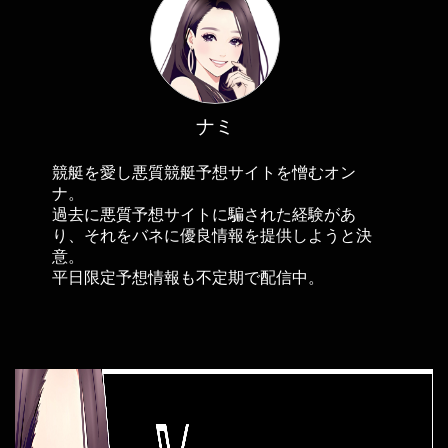
ナミ
競艇を愛し悪質競艇予想サイトを憎むオン
ナ。
過去に悪質予想サイトに騙された経験があ
り、それをバネに優良情報を提供しようと決
意。
平日限定予想情報も不定期で配信中。