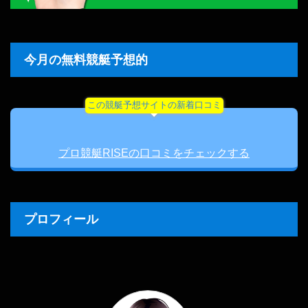
今月の無料競艇予想的
この競艇予想サイトの新着口コミ
プロ競艇RISEの口コミをチェックする
プロフィール