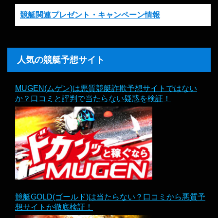
競艇関連プレゼント・キャンペーン情報
人気の競艇予想サイト
MUGEN(ムゲン)は悪質競艇詐欺予想サイトではない
か？口コミと評判で当たらない疑惑を検証！
競艇GOLD(ゴールド)は当たらない？口コミから悪質予
想サイトか徹底検証！