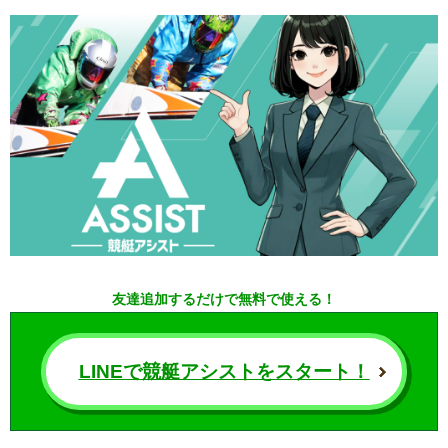
友達追加するだけで無料で使える！
LINEで競艇アシストをスタート！