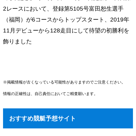
2レースにおいて、登録第5105号富田恕生選手
（福岡）が6コースからトップスタート、2019年
11月デビューから128走目にして待望の初勝利を
飾りました
※掲載情報が古くなっている可能性がありますのでご注意ください。
情報の正確性は、自己責任においてご精査願います。
おすすめ競艇予想サイト