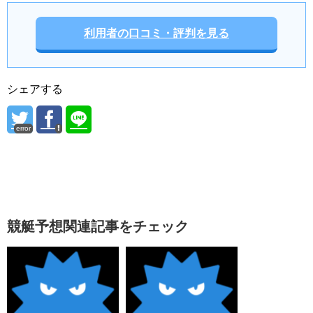
利用者の口コミ・評判を見る
シェアする
error
競艇予想関連記事をチェック