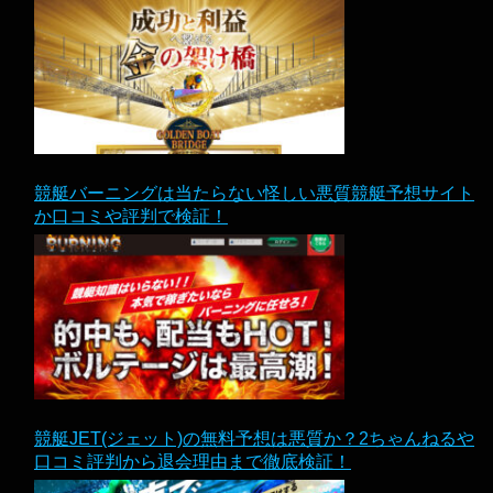
競艇バーニングは当たらない怪しい悪質競艇予想サイト
か口コミや評判で検証！
競艇JET(ジェット)の無料予想は悪質か？2ちゃんねるや
口コミ評判から退会理由まで徹底検証！