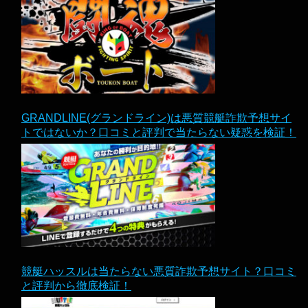
GRANDLINE(グランドライン)は悪質競艇詐欺予想サイ
トではないか？口コミと評判で当たらない疑惑を検証！
競艇ハッスルは当たらない悪質詐欺予想サイト？口コミ
と評判から徹底検証！