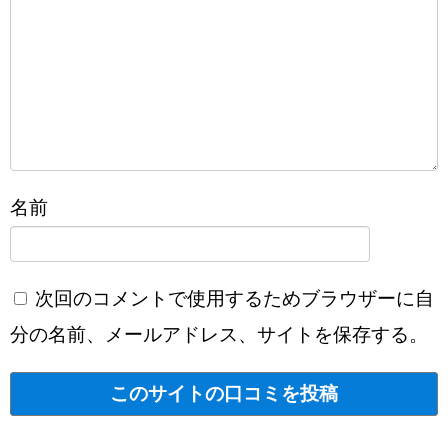
名前
次回のコメントで使用するためブラウザーに自
分の名前、メールアドレス、サイトを保存する。