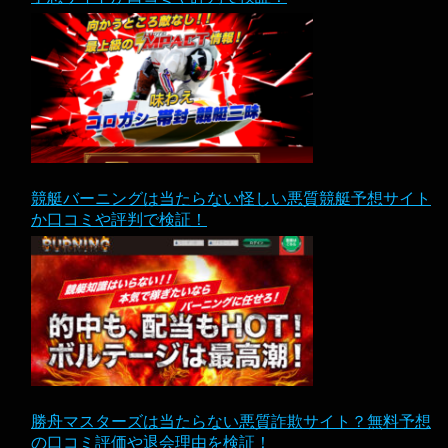
競艇バーニングは当たらない怪しい悪質競艇予想サイト
か口コミや評判で検証！
勝舟マスターズは当たらない悪質詐欺サイト？無料予想
の口コミ評価や退会理由を検証！