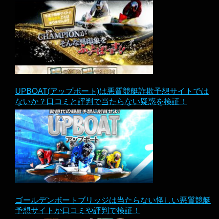
UPBOAT(アップボート)は悪質競艇詐欺予想サイトでは
ないか？口コミと評判で当たらない疑惑を検証！
ゴールデンボートブリッジは当たらない怪しい悪質競艇
予想サイトか口コミや評判で検証！