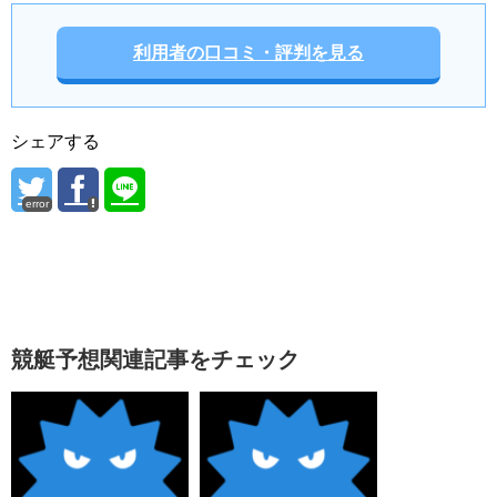
利用者の口コミ・評判を見る
シェアする
error
競艇予想関連記事をチェック