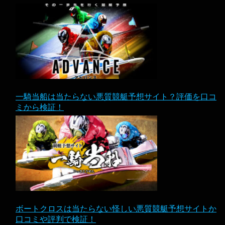
一騎当船は当たらない悪質競艇予想サイト？評価を口コ
ミから検証！
ボートクロスは当たらない怪しい悪質競艇予想サイトか
口コミや評判で検証！