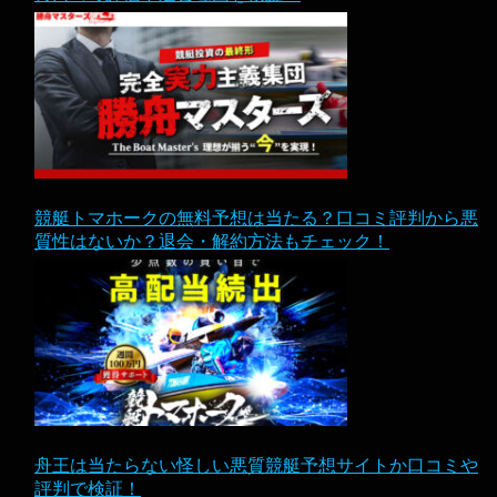
競艇トマホークの無料予想は当たる？口コミ評判から悪
質性はないか？退会・解約方法もチェック！
舟王は当たらない怪しい悪質競艇予想サイトか口コミや
評判で検証！