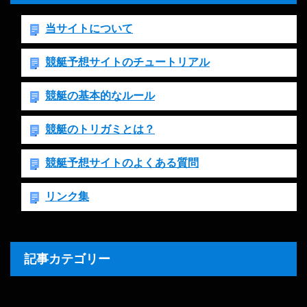
当サイトについて
競艇予想サイトのチュートリアル
競艇の基本的なルール
競艇のトリガミとは？
競艇予想サイトのよくある質問
リンク集
記事カテゴリー