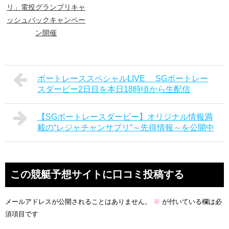
リ」電投グランプリキャ
ッシュバックキャンペー
ン開催
ボートレーススペシャルLIVE SGボートレー
スダービー2日目を本日18時頃から生配信
【SGボートレースダービー】オリジナル情報満
載の“レジャチャンサプリ”～先得情報～を公開中
この競艇予想サイトに口コミ投稿する
メールアドレスが公開されることはありません。
※
が付いている欄は必
須項目です