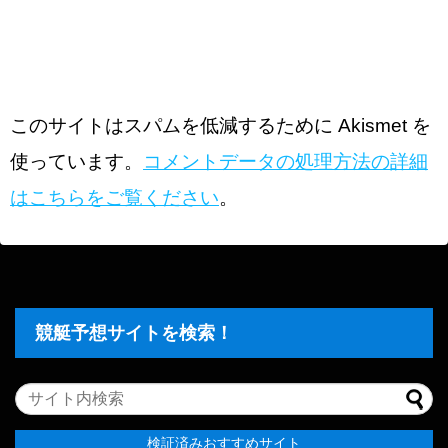
このサイトはスパムを低減するために Akismet を
使っています。
コメントデータの処理方法の詳細
はこちらをご覧ください
。
競艇予想サイトを検索！
検証済みおすすめサイト