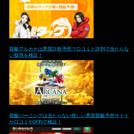
競艇アルカナは悪質詐欺予想？口コミと評判で当たらな
い疑惑を検証！
競艇バーニングは当たらない怪しい悪質競艇予想サイト
か口コミや評判で検証！