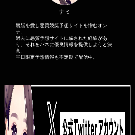
ナミ
競艇を愛し悪質競艇予想サイトを憎むオン
ナ。
過去に悪質予想サイトに騙された経験があ
り、それをバネに優良情報を提供しようと決
意。
平日限定予想情報も不定期で配信中。