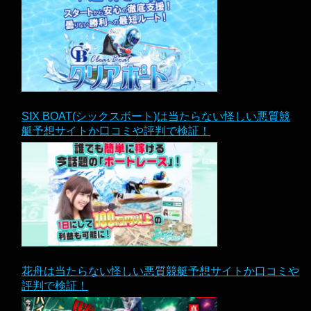
SIX BOAT(シックスボート)は当たらない怪しい悪質競
艇予想サイトか口コミや評判で検証！
花舟は当たらない怪しい悪質競艇予想サイトか口コミや
評判で検証！