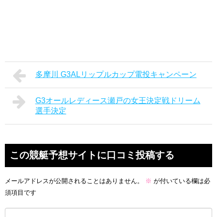
多摩川 G3ALリップルカップ電投キャンペーン
G3オールレディース瀬戸の女王決定戦ドリーム
選手決定
この競艇予想サイトに口コミ投稿する
メールアドレスが公開されることはありません。
※
が付いている欄は必
須項目です