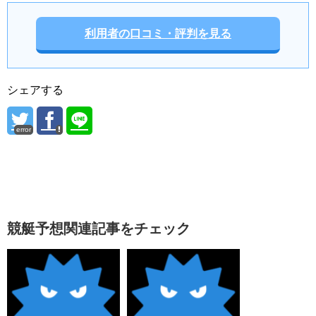
利用者の口コミ・評判を見る
シェアする
error
競艇予想関連記事をチェック