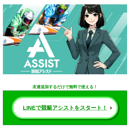
友達追加するだけで無料で使える！
LINEで競艇アシストをスタート！