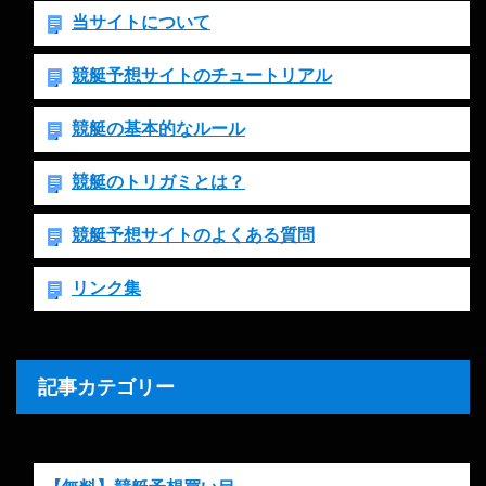
当サイトについて
競艇予想サイトのチュートリアル
競艇の基本的なルール
競艇のトリガミとは？
競艇予想サイトのよくある質問
リンク集
記事カテゴリー