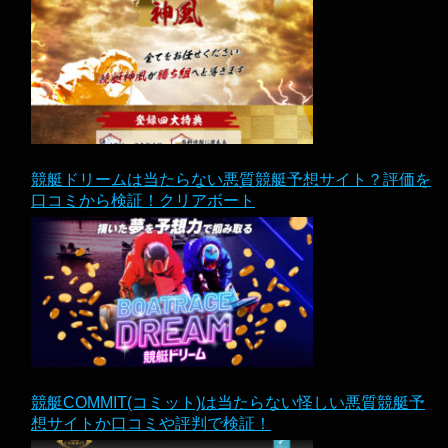
競艇ドリームは当たらない悪質競艇予想サイト？評価を
口コミから検証！クリアボート
競艇COMMIT(コミット)は当たらない怪しい悪質競艇予
想サイトか口コミや評判で検証！