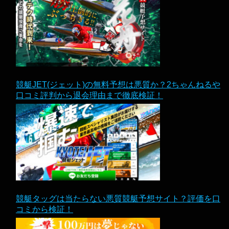
競艇JET(ジェット)の無料予想は悪質か？2ちゃんねるや
口コミ評判から退会理由まで徹底検証！
競艇タッグは当たらない悪質競艇予想サイト？評価を口
コミから検証！