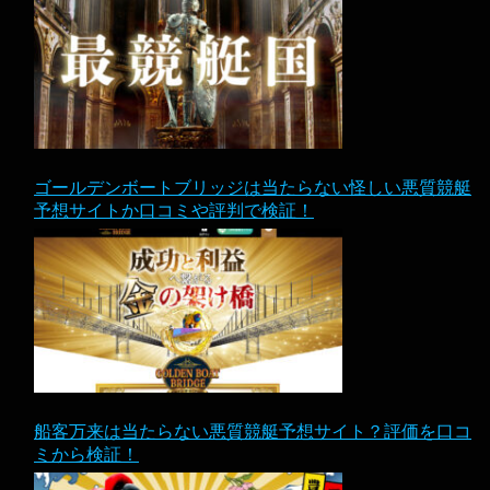
ゴールデンボートブリッジは当たらない怪しい悪質競艇
予想サイトか口コミや評判で検証！
船客万来は当たらない悪質競艇予想サイト？評価を口コ
ミから検証！