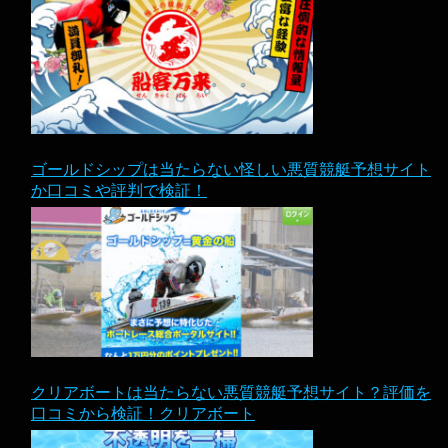
ゴールドシップは当たらない怪しい悪質競艇予想サイト
か口コミや評判で検証！
クリアボートは当たらない悪質競艇予想サイト？評価を
口コミから検証！クリアボート