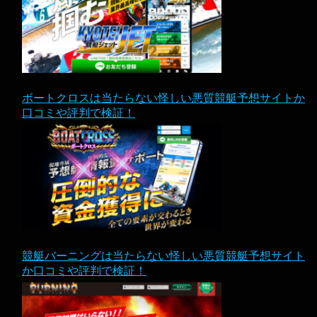
ボートクロスは当たらない怪しい悪質競艇予想サイトか
口コミや評判で検証！
競艇バーニングは当たらない怪しい悪質競艇予想サイト
か口コミや評判で検証！