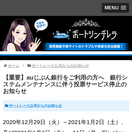
MENU
ホーム
ボートレース公式からのお知らせ
【重要】auじぶん銀行をご利用の方へ 銀行シ
ステムメンテナンスに伴う投票サービス停止の
お知らせ
ボートレース公式からのお知らせ
2020年12月29日（火）～2021年1月2日（土）、