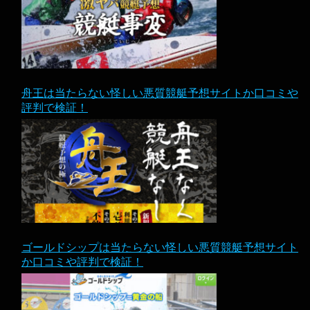
舟王は当たらない怪しい悪質競艇予想サイトか口コミや
評判で検証！
ゴールドシップは当たらない怪しい悪質競艇予想サイト
か口コミや評判で検証！