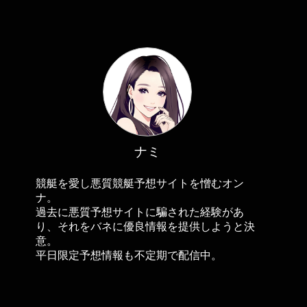
ナミ
競艇を愛し悪質競艇予想サイトを憎むオン
ナ。
過去に悪質予想サイトに騙された経験があ
り、それをバネに優良情報を提供しようと決
意。
平日限定予想情報も不定期で配信中。