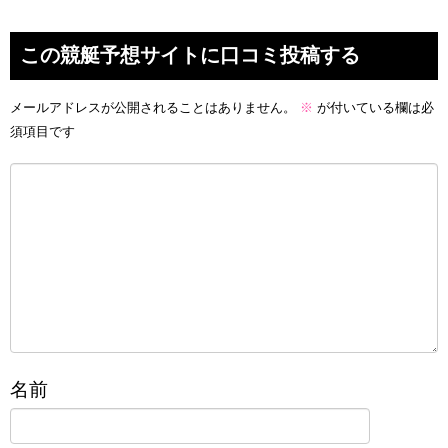
この競艇予想サイトに口コミ投稿する
メールアドレスが公開されることはありません。
※
が付いている欄は必
須項目です
名前