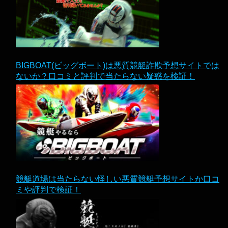
BIGBOAT(ビッグボート)は悪質競艇詐欺予想サイトでは
ないか？口コミと評判で当たらない疑惑を検証！
競艇道場は当たらない怪しい悪質競艇予想サイトか口コ
ミや評判で検証！