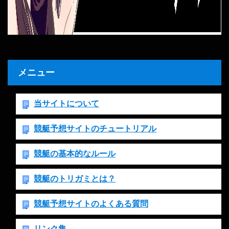
メニュー
当サイトについて
競艇予想サイトのチュートリアル
競艇の基本的なルール
競艇のトリガミとは？
競艇予想サイトのよくある質問
リンク集