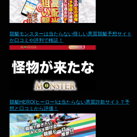
競艇モンスターは当たらない怪しい悪質競艇予想サイト
か口コミや評判で検証！
競艇HERO(ヒーロー)は当たらない悪質詐欺サイト？予
想と口コミから評価！