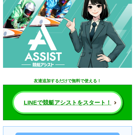
友達追加するだけで無料で使える！
LINEで競艇アシストをスタート！