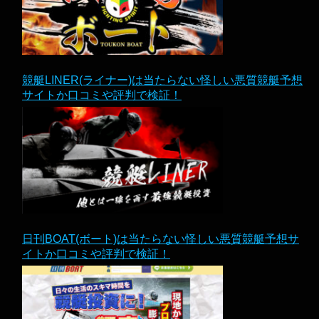
競艇LINER(ライナー)は当たらない怪しい悪質競艇予想
サイトか口コミや評判で検証！
日刊BOAT(ボート)は当たらない怪しい悪質競艇予想サ
イトか口コミや評判で検証！