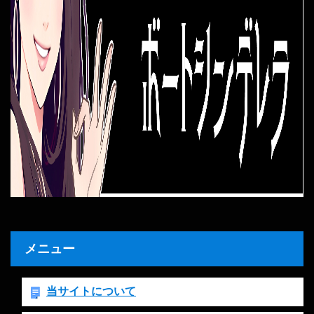
メニュー
当サイトについて