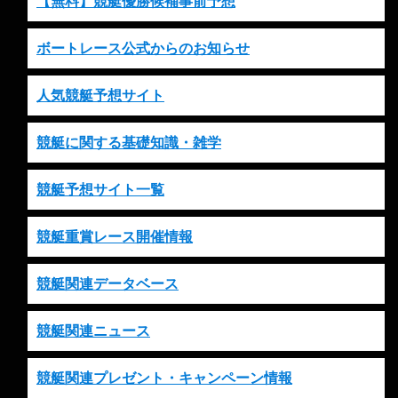
【無料】競艇優勝候補事前予想
ボートレース公式からのお知らせ
人気競艇予想サイト
競艇に関する基礎知識・雑学
競艇予想サイト一覧
競艇重賞レース開催情報
競艇関連データベース
競艇関連ニュース
競艇関連プレゼント・キャンペーン情報