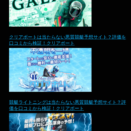
クリアボートは当たらない悪質競艇予想サイト？評価を
口コミから検証！クリアボート
競艇ライトニングは当たらない悪質競艇予想サイト？評
価を口コミから検証！クリアボート