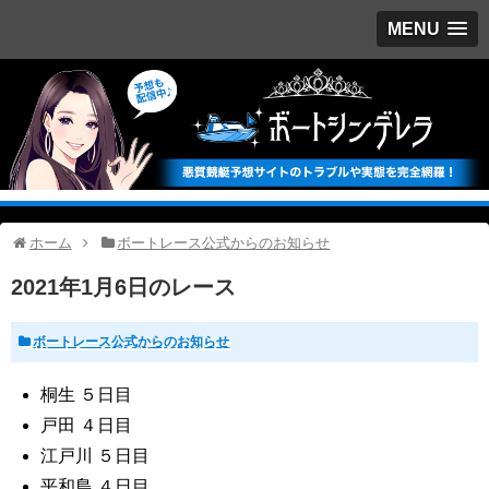
MENU
ホーム
ボートレース公式からのお知らせ
2021年1月6日のレース
ボートレース公式からのお知らせ
桐生 ５日目
戸田 ４日目
江戸川 ５日目
平和島 ４日目