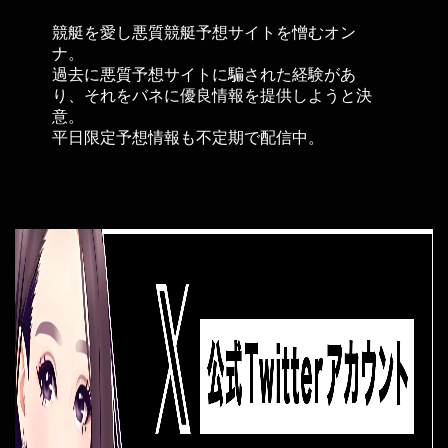
競艇を愛し悪質競艇予想サイトを憎むオン
ナ。
過去に悪質予想サイトに騙された経験があ
り、それをバネに優良情報を提供しようと決
意。
平日限定予想情報も不定期で配信中。