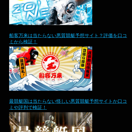
船客万来は当たらない悪質競艇予想サイト？評価を口コ
ミから検証！
最競艇国は当たらない怪しい悪質競艇予想サイトか口コ
ミや評判で検証！