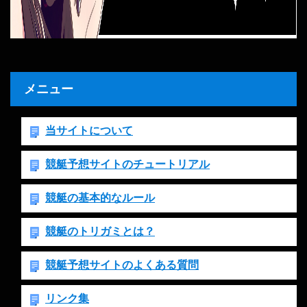
メニュー
当サイトについて
競艇予想サイトのチュートリアル
競艇の基本的なルール
競艇のトリガミとは？
競艇予想サイトのよくある質問
リンク集