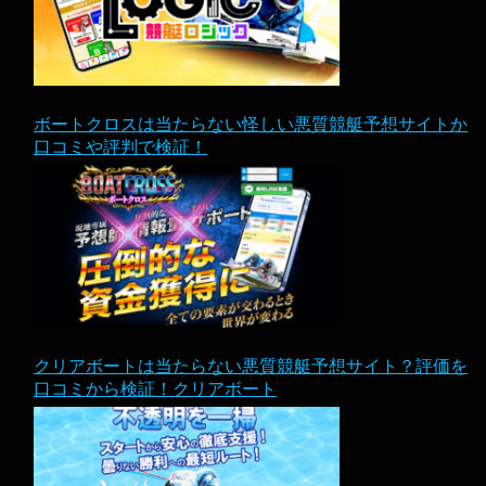
ボートクロスは当たらない怪しい悪質競艇予想サイトか
口コミや評判で検証！
クリアボートは当たらない悪質競艇予想サイト？評価を
口コミから検証！クリアボート