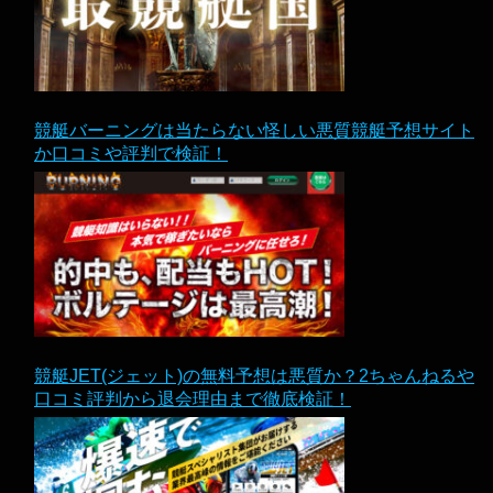
競艇バーニングは当たらない怪しい悪質競艇予想サイト
か口コミや評判で検証！
競艇JET(ジェット)の無料予想は悪質か？2ちゃんねるや
口コミ評判から退会理由まで徹底検証！