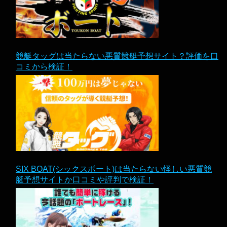
競艇タッグは当たらない悪質競艇予想サイト？評価を口
コミから検証！
SIX BOAT(シックスボート)は当たらない怪しい悪質競
艇予想サイトか口コミや評判で検証！