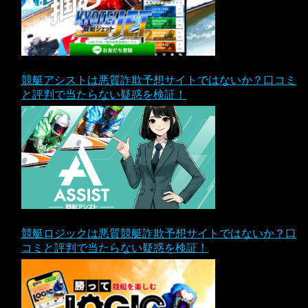
競艇アシストは悪質詐欺予想サイトではないか？口コミ
と評判で当たらない疑惑を検証！
競艇ロジックは悪質競艇詐欺予想サイトではないか？口
コミと評判で当たらない疑惑を検証！