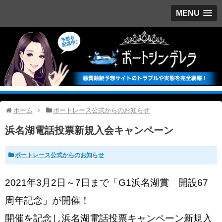
MENU
ホーム
ボートレース公式からのお知らせ
浜名湖電話投票新規入会キャンペーン
ボートレース公式からのお知らせ
2021年3月2日～7日まで「G1浜名湖賞 開設67
周年記念」が開催！
開催を記念し浜名湖電話投票キャンペーン新規入