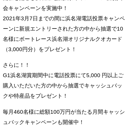
会キャンペーンを実施中！
2021年3月7日までの間に浜名湖電話投票キャンペ
ーンに新規エントリーされた方の中から抽選で10
名様にボートレース浜名湖オリジナルクオカード
（3,000円分）をプレゼント！
さらに！！
G1浜名湖賞期間中に電話投票にて5,000 円以上ご
購入いただいた方の中から抽選でキャッシュバッ
クや特産品をプレゼント！
毎月460名様に総額100万円が当たる月間キャッシ
ュバックキャンペーンも開催中！