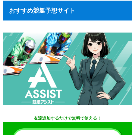
おすすめ競艇予想サイト
友達追加するだけで無料で使える！