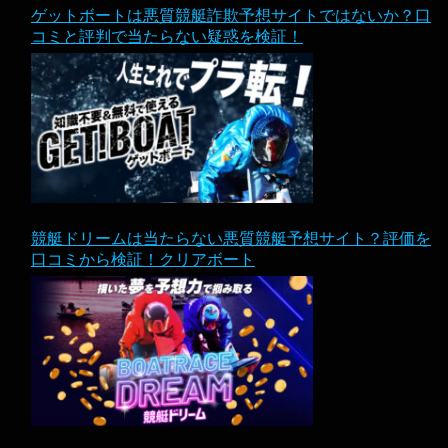
ゲットボートは悪質競艇詐欺予想サイトではないか？口
コミと評判で当たらない疑惑を検証！
競艇ドリームは当たらない悪質競艇予想サイト？評価を
口コミから検証！クリアボート