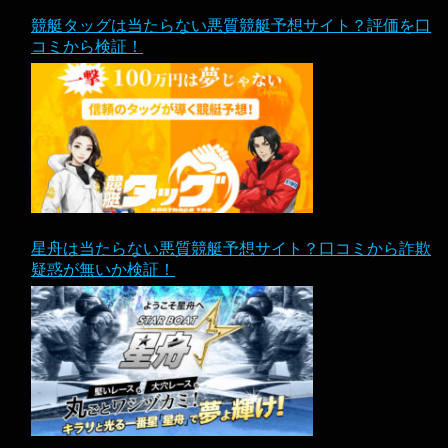
競艇タッグは当たらない悪質競艇予想サイト？評価を口
コミから検証！
星舟は当たらない悪質競艇予想サイト？口コミから詐欺
疑惑が無いか検証！