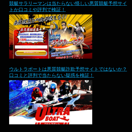
競艇サラリーマンは当たらない怪しい悪質競艇予想サイ
トか口コミや評判で検証！
ウルトラボートは悪質競艇詐欺予想サイトではないか？
口コミと評判で当たらない疑惑を検証！