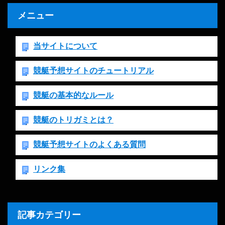
メニュー
当サイトについて
競艇予想サイトのチュートリアル
競艇の基本的なルール
競艇のトリガミとは？
競艇予想サイトのよくある質問
リンク集
記事カテゴリー