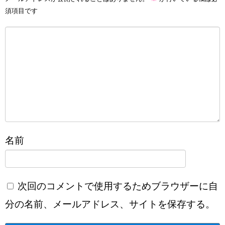
須項目です
名前
次回のコメントで使用するためブラウザーに自
分の名前、メールアドレス、サイトを保存する。