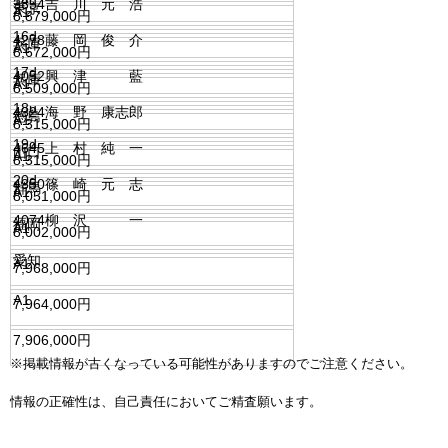
14
d
3854
吉 川 元 浩
東京
A1
8,879,000
円
16
d
4278
藤 岡 俊 介
兵庫
A1
8,672,000
円
17
d
4052
興 津 藍
兵庫
A1
8,509,000
円
18
u
4324
海 野 康志郎
徳島
A1
8,315,000
円
19
d
4645
上 村 純 一
山口
A1
8,315,000
円
20
d
4350
篠 崎 元 志
群馬
A1
8,051,000
円
4074
柳 沢 一
福岡
A1
8,002,000
円
愛知
A1
7,968,000
円
A1
7,964,000
円
7,906,000
円
※掲載情報が古くなっている可能性がありますのでご注意ください。
情報の正確性は、自己責任においてご精査願います。