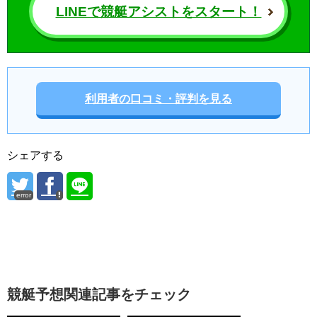
LINEで競艇アシストをスタート！
利用者の口コミ・評判を見る
シェアする
error
競艇予想関連記事をチェック