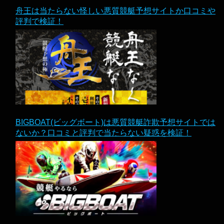
舟王は当たらない怪しい悪質競艇予想サイトか口コミや
評判で検証！
BIGBOAT(ビッグボート)は悪質競艇詐欺予想サイトでは
ないか？口コミと評判で当たらない疑惑を検証！