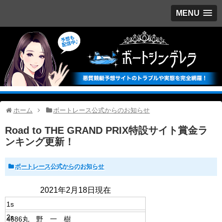
MENU
ホーム
ボートレース公式からのお知らせ
Road to THE GRAND PRIX特設サイト賞金ラ
ンキング更新！
ボートレース公式からのお知らせ
2021年2月18日現在
1
s
2
s
4686
丸 野 一 樹