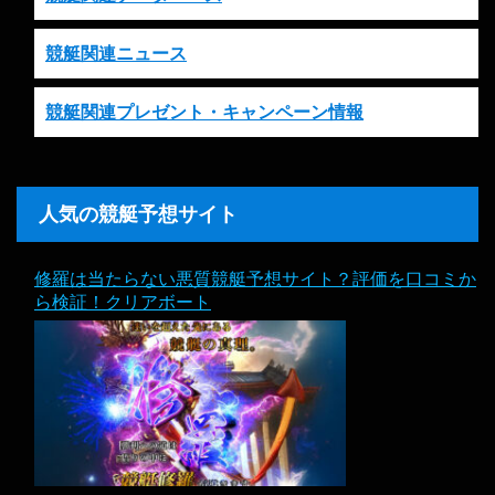
競艇関連ニュース
競艇関連プレゼント・キャンペーン情報
人気の競艇予想サイト
修羅は当たらない悪質競艇予想サイト？評価を口コミか
ら検証！クリアボート