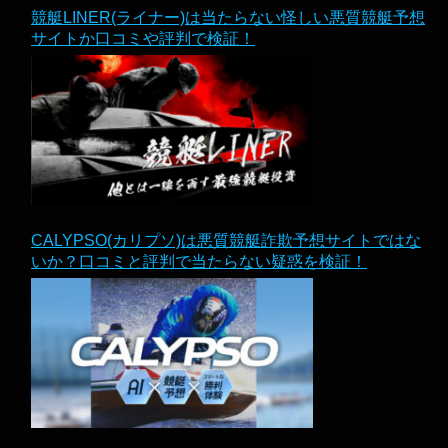
競艇LINER(ライナー)は当たらない怪しい悪質競艇予想
サイトか口コミや評判で検証！
CALYPSO(カリプソ)は悪質競艇詐欺予想サイトではな
いか？口コミと評判で当たらない疑惑を検証！