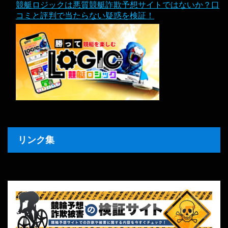
競艇ロジックは悪質競艇詐欺予想サイトではないか？口
コミと評判で当たらない疑惑を検証！
リンク集