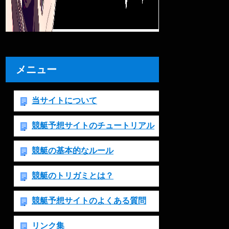
メニュー
当サイトについて
競艇予想サイトのチュートリアル
競艇の基本的なルール
競艇のトリガミとは？
競艇予想サイトのよくある質問
リンク集