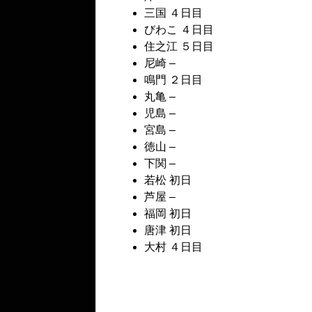
三国 ４日目
びわこ ４日目
住之江 ５日目
尼崎
–
鳴門 ２日目
丸亀
–
児島
–
宮島
–
徳山
–
下関
–
若松 初日
芦屋
–
福岡 初日
唐津 初日
大村 ４日目