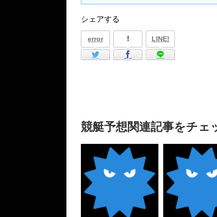
シェアする
error
LINE!
競艇予想関連記事をチェ