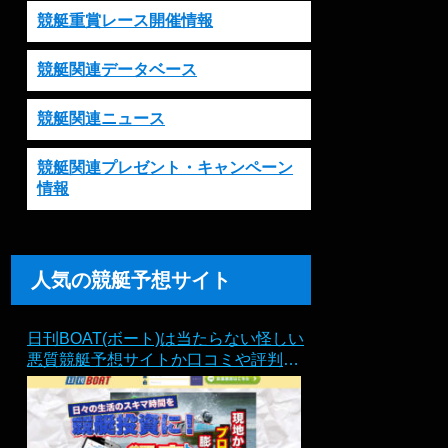
競艇重賞レース開催情報
競艇関連データベース
競艇関連ニュース
競艇関連プレゼント・キャンペーン
情報
人気の競艇予想サイト
日刊BOAT(ボート)は当たらない怪しい
悪質競艇予想サイトか口コミや評判で
検証！