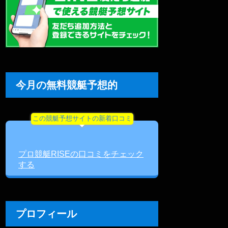
今月の無料競艇予想的
この競艇予想サイトの新着口コミ
プロ競艇RISEの口コミをチェック
する
プロフィール