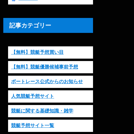
記事カテゴリー
【無料】競艇予想買い目
【無料】競艇優勝候補事前予想
ボートレース公式からのお知らせ
人気競艇予想サイト
競艇に関する基礎知識・雑学
競艇予想サイト一覧