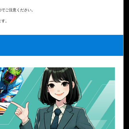
のでご注意ください。
ます。
ト