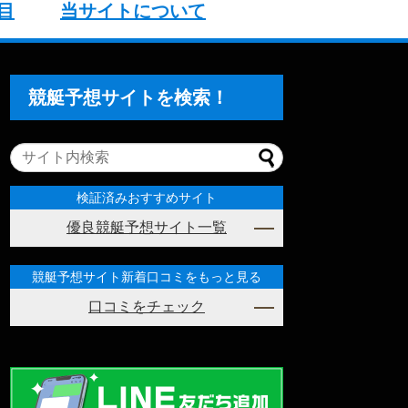
目
当サイトについて
競艇予想サイトを検索！
検証済みおすすめサイト
優良競艇予想サイト一覧
競艇予想サイト新着口コミをもっと見る
口コミをチェック