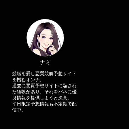
ナミ
競艇を愛し悪質競艇予想サイト
を憎むオンナ。
過去に悪質予想サイトに騙され
た経験があり、それをバネに優
良情報を提供しようと決意。
平日限定予想情報も不定期で配
信中。