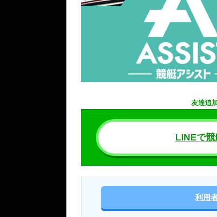
友達追
LINEで
利用