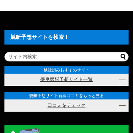
競艇予想サイトを検索！
検証済みおすすめサイト
優良競艇予想サイト一覧
競艇予想サイト新着口コミをもっと見る
口コミをチェック