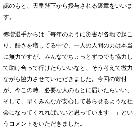
認のもと、天皇陛下から授与される褒章をいいま
す。
徳増選手からは「毎年のように災害が各地で起こ
り、酷さを増してる中で、一人の人間の力は本当
に無力ですが、みんなでちょっとずつでも協力し
て助け合って行けたらいいなと、そう考えて微力
ながら協力させていただきました。今回の寄付
が、今この時、必要な人のもとに届いたらいい、
そして、早くみんなが安心して暮らせるような社
会になってくれればいいと思っています。」とい
うコメントをいただきました。