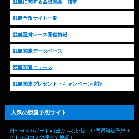
競艇に関する基礎知識・雑学
競艇予想サイト一覧
競艇重賞レース開催情報
競艇関連データベース
競艇関連ニュース
競艇関連プレゼント・キャンペーン情報
人気の競艇予想サイト
日刊BOAT(ボート)は当たらない怪しい悪質競艇予想サ
イトか口コミや評判で検証！