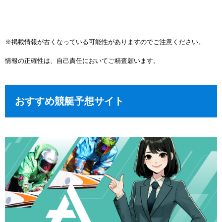
※掲載情報が古くなっている可能性がありますのでご注意ください。
情報の正確性は、自己責任においてご精査願います。
おすすめ競艇予想サイト