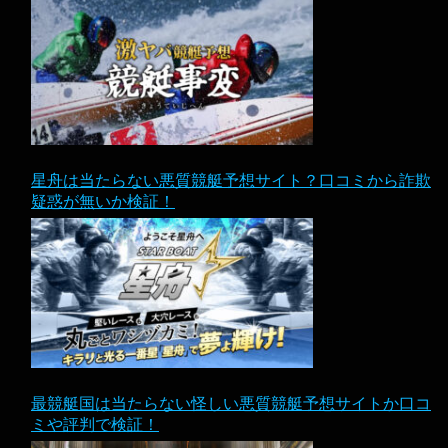
星舟は当たらない悪質競艇予想サイト？口コミから詐欺
疑惑が無いか検証！
最競艇国は当たらない怪しい悪質競艇予想サイトか口コ
ミや評判で検証！