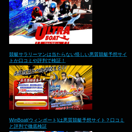
競艇サラリーマンは当たらない怪しい悪質競艇予想サイ
トか口コミや評判で検証！
WinBoat(ウィンボート)は悪質競艇予想サイト？口コミ
と評判で徹底検証