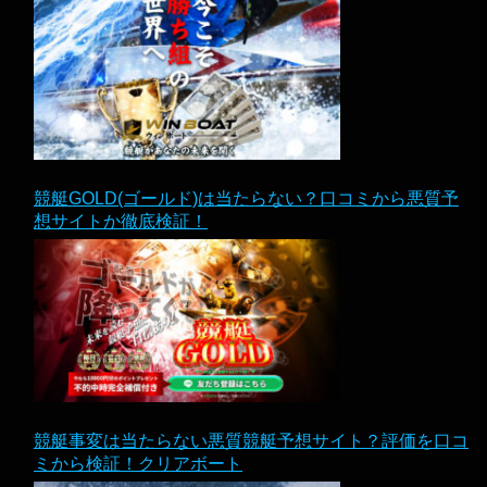
競艇GOLD(ゴールド)は当たらない？口コミから悪質予
想サイトか徹底検証！
競艇事変は当たらない悪質競艇予想サイト？評価を口コ
ミから検証！クリアボート