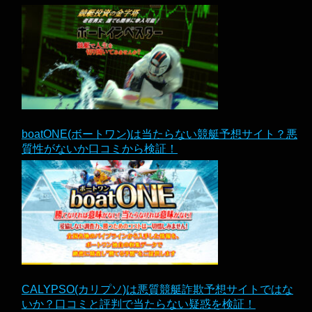
boatONE(ボートワン)は当たらない競艇予想サイト？悪
質性がないか口コミから検証！
CALYPSO(カリプソ)は悪質競艇詐欺予想サイトではな
いか？口コミと評判で当たらない疑惑を検証！