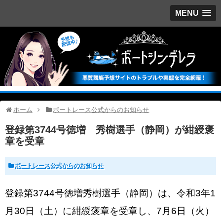
MENU
ホーム
ボートレース公式からのお知らせ
登録第3744号徳増 秀樹選手（静岡）が紺綬褒
章を受章
ボートレース公式からのお知らせ
登録第3744号徳増秀樹選手（静岡）は、令和3年1
月30日（土）に紺綬褒章を受章し、7月6日（火）