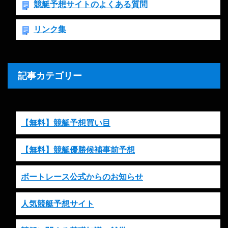
競艇予想サイトのよくある質問
リンク集
記事カテゴリー
【無料】競艇予想買い目
【無料】競艇優勝候補事前予想
ボートレース公式からのお知らせ
人気競艇予想サイト