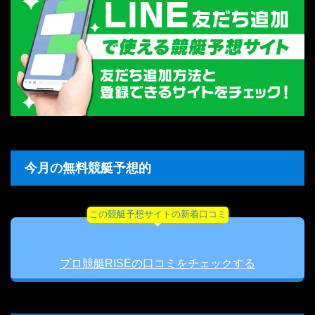
今月の無料競艇予想的
この競艇予想サイトの新着口コミ
プロ競艇RISEの口コミをチェックする