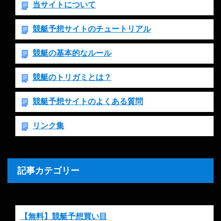
当サイトについて
競艇予想サイトのチュートリアル
競艇の基本的なルール
競艇のトリガミとは？
競艇予想サイトのよくある質問
リンク集
記事カテゴリー
【無料】競艇予想買い目