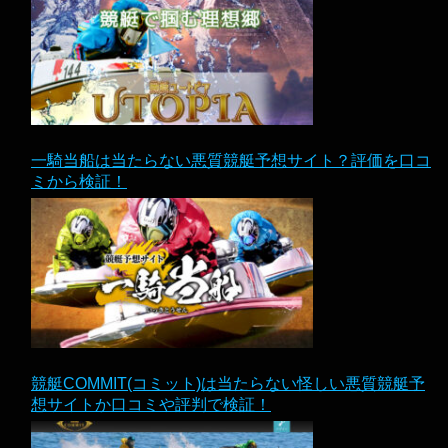
一騎当船は当たらない悪質競艇予想サイト？評価を口コ
ミから検証！
競艇COMMIT(コミット)は当たらない怪しい悪質競艇予
想サイトか口コミや評判で検証！