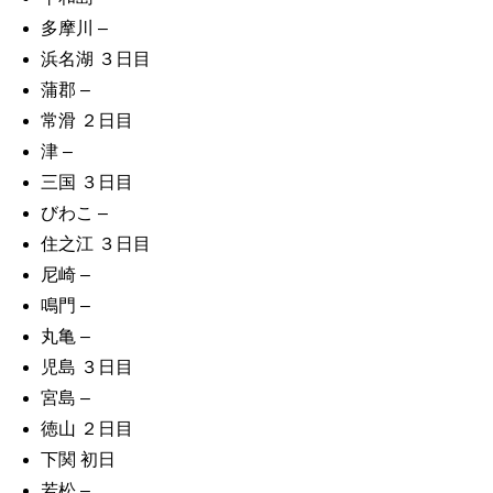
多摩川
–
浜名湖 ３日目
蒲郡
–
常滑 ２日目
津
–
三国 ３日目
びわこ
–
住之江 ３日目
尼崎
–
鳴門
–
丸亀
–
児島 ３日目
宮島
–
徳山 ２日目
下関 初日
若松
–