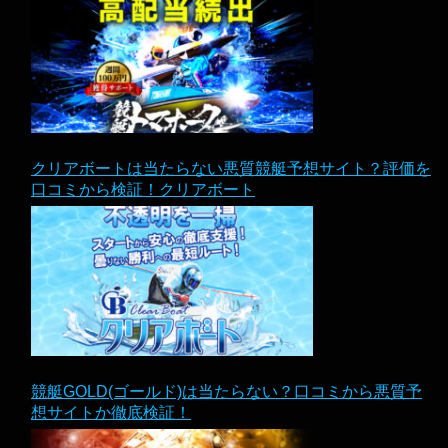
クリアボートは当たらない悪質競艇予想サイト？評価を
口コミから検証！クリアボート
競艇GOLD(ゴールド)は当たらない？口コミから悪質予
想サイトか徹底検証！