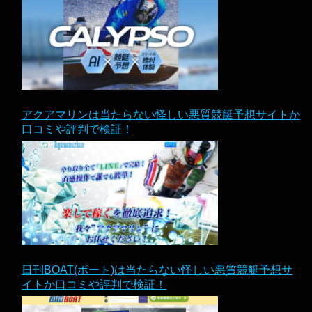
アクアマリンは当たらない怪しい悪質競艇予想サイトか
口コミや評判で検証！
日刊BOAT(ボート)は当たらない怪しい悪質競艇予想サ
イトか口コミや評判で検証！