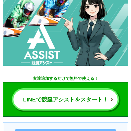
友達追加するだけで無料で使える！
LINEで競艇アシストをスタート！