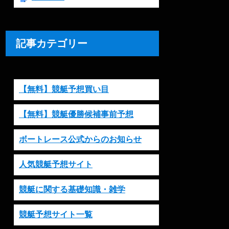
記事カテゴリー
【無料】競艇予想買い目
【無料】競艇優勝候補事前予想
ボートレース公式からのお知らせ
人気競艇予想サイト
競艇に関する基礎知識・雑学
競艇予想サイト一覧