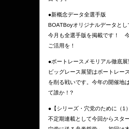
●新概念データ全選手版
BOATBoyオリジナルデータ
今月も全選手版を掲載です！ 今
ご活用を！
●ボートレースメモリアル徹底展
ビッグレース展望はボートレー
を削る戦いです。今年の開催地
て誰か！?
●【シリーズ・穴党のために（1
不定期連載として今回からスタ