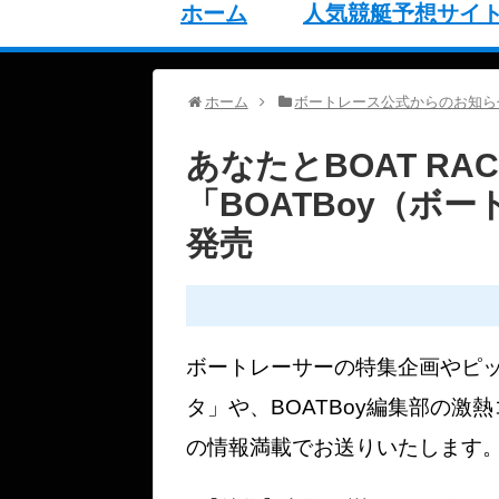
ホーム
人気競艇予想サイ
ホーム
ボートレース公式からのお知ら
あなたとBOAT R
「BOATBoy（ボー
発売
ボートレーサーの特集企画やピ
タ」や、BOATBoy編集部の
の情報満載でお送りいたします