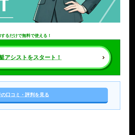
加するだけで無料で使える！
競艇アシストをスタート！
者の口コミ・評判を見る