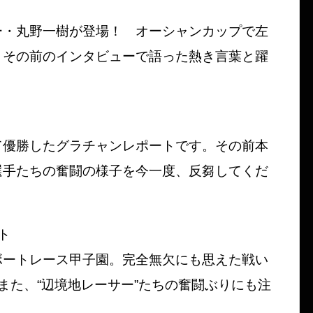
ー・丸野一樹が登場！ オーシャンカップで左
、その前のインタビューで語った熱き言葉と躍
て優勝したグラチャンレポートです。その前本
選手たちの奮闘の様子を今一度、反芻してくだ
ト
ボートレース甲子園。完全無欠にも思えた戦い
また、“辺境地レーサー”たちの奮闘ぶりにも注