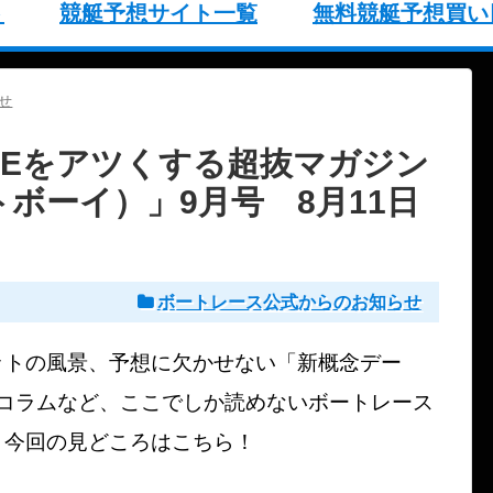
ト
競艇予想サイト一覧
無料競艇予想買い
せ
ACEをアツくする超抜マガジン
トボーイ）」9月号 8月11日
ボートレース公式からのお知らせ
ットの風景、予想に欠かせない「新概念デー
激熱コラムなど、ここでしか読めないボートレース
。今回の見どころはこちら！