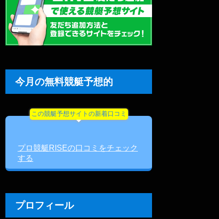
今月の無料競艇予想的
この競艇予想サイトの新着口コミ
プロ競艇RISEの口コミをチェック
する
プロフィール