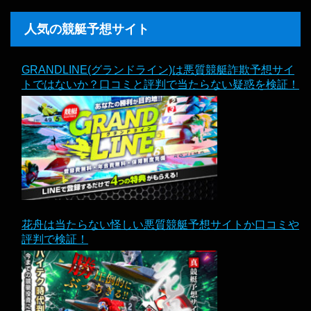
人気の競艇予想サイト
GRANDLINE(グランドライン)は悪質競艇詐欺予想サイ
トではないか？口コミと評判で当たらない疑惑を検証！
花舟は当たらない怪しい悪質競艇予想サイトか口コミや
評判で検証！