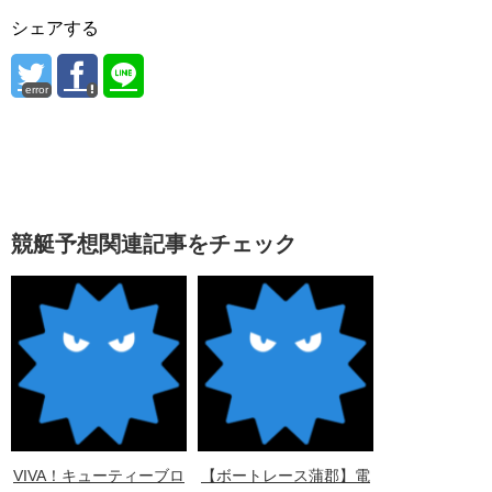
シェアする
error
競艇予想関連記事をチェック
VIVA！キューティーブロ
【ボートレース蒲郡】電