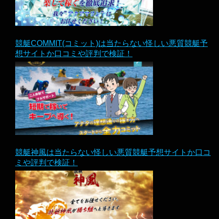
競艇COMMIT(コミット)は当たらない怪しい悪質競艇予
想サイトか口コミや評判で検証！
競艇神風は当たらない怪しい悪質競艇予想サイトか口コ
ミや評判で検証！