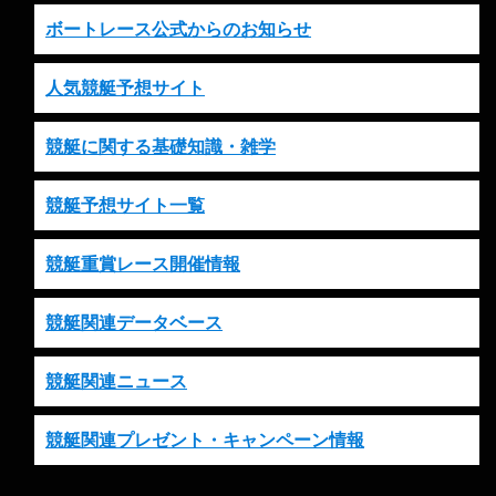
ボートレース公式からのお知らせ
人気競艇予想サイト
競艇に関する基礎知識・雑学
競艇予想サイト一覧
競艇重賞レース開催情報
競艇関連データベース
競艇関連ニュース
競艇関連プレゼント・キャンペーン情報