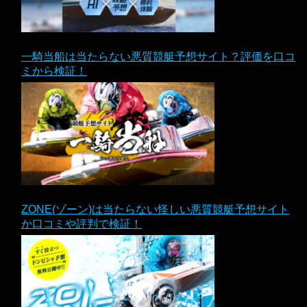
一騎当船は当たらない悪質競艇予想サイト？評価を口コ
ミから検証！
ZONE(ゾーン)は当たらない怪しい悪質競艇予想サイト
か口コミや評判で検証！