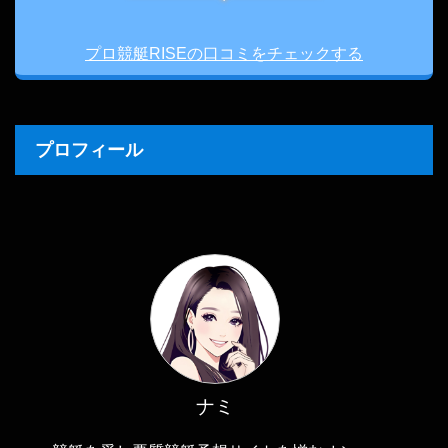
プロ競艇RISEの口コミをチェックする
プロフィール
ナミ