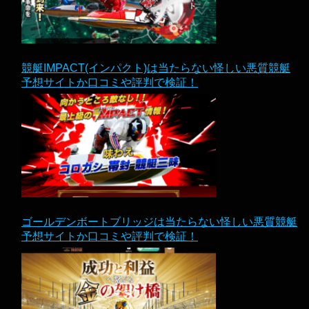
競艇IMPACT(インパクト)は当たらない怪しい悪質競艇
予想サイトか口コミや評判で検証！
ゴールデンボートブリッジは当たらない怪しい悪質競艇
予想サイトか口コミや評判で検証！