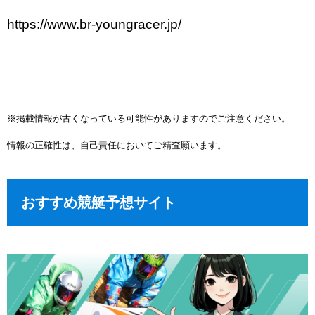
https://www.br-youngracer.jp/
※掲載情報が古くなっている可能性がありますのでご注意ください。
情報の正確性は、自己責任においてご精査願います。
おすすめ競艇予想サイト