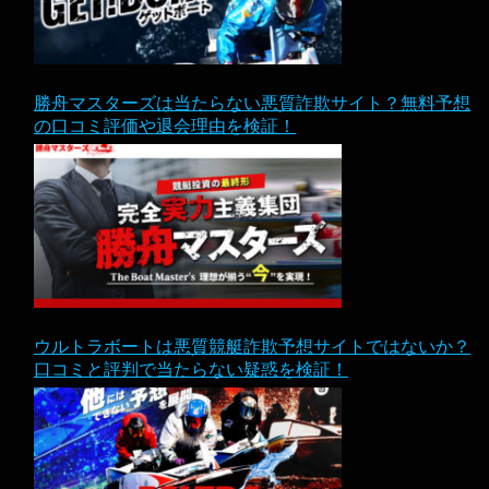
勝舟マスターズは当たらない悪質詐欺サイト？無料予想
の口コミ評価や退会理由を検証！
ウルトラボートは悪質競艇詐欺予想サイトではないか？
口コミと評判で当たらない疑惑を検証！