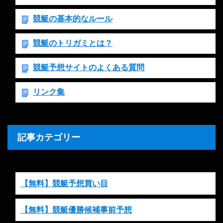
競艇の基本的なルール
競艇のトリガミとは？
競艇予想サイトのよくある質問
リンク集
記事カテゴリー
【無料】競艇予想買い目
【無料】競艇優勝候補事前予想