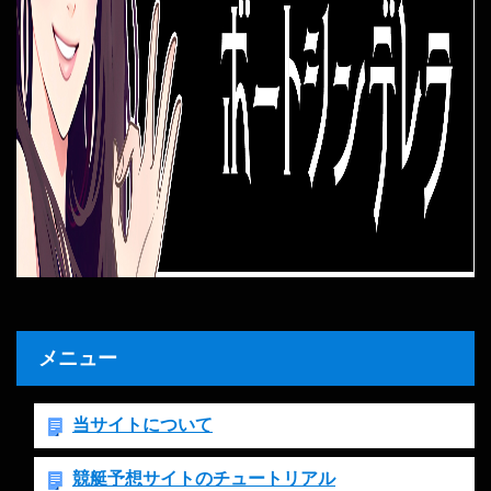
メニュー
当サイトについて
競艇予想サイトのチュートリアル