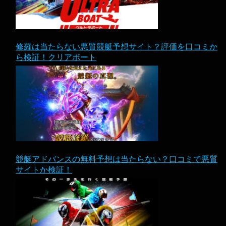
修羅は当たらない悪質競艇予想サイト？評価を口コミか
ら検証！クリアボート
競艇アドバンスの無料予想は当たらない？口コミで悪質
サイトか検証！