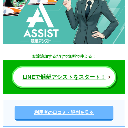
友達追加するだけで無料で使える！
LINEで競艇アシストをスタート！
利用者の口コミ・評判を見る