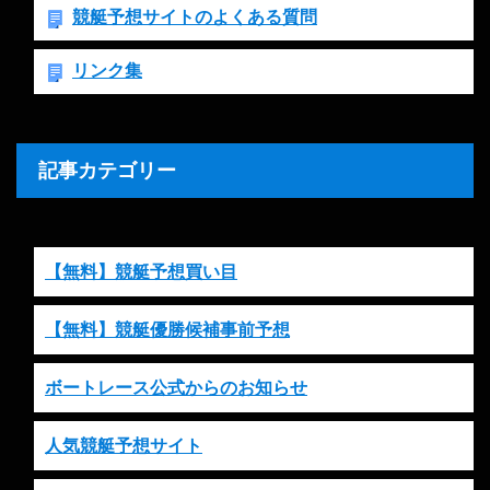
競艇予想サイトのよくある質問
リンク集
記事カテゴリー
【無料】競艇予想買い目
【無料】競艇優勝候補事前予想
ボートレース公式からのお知らせ
人気競艇予想サイト