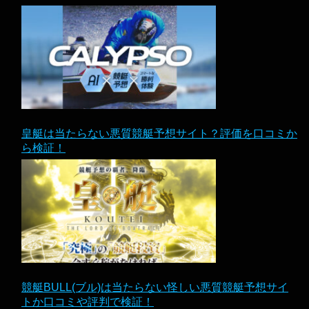
皇艇は当たらない悪質競艇予想サイト？評価を口コミか
ら検証！
競艇BULL(ブル)は当たらない怪しい悪質競艇予想サイ
トか口コミや評判で検証！