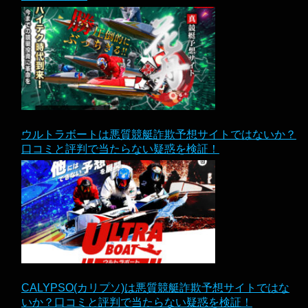
ウルトラボートは悪質競艇詐欺予想サイトではないか？
口コミと評判で当たらない疑惑を検証！
CALYPSO(カリプソ)は悪質競艇詐欺予想サイトではな
いか？口コミと評判で当たらない疑惑を検証！