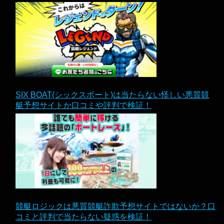
SIX BOAT(シックスボート)は当たらない怪しい悪質競
艇予想サイトか口コミや評判で検証！
競艇ロジックは悪質競艇詐欺予想サイトではないか？口
コミと評判で当たらない疑惑を検証！