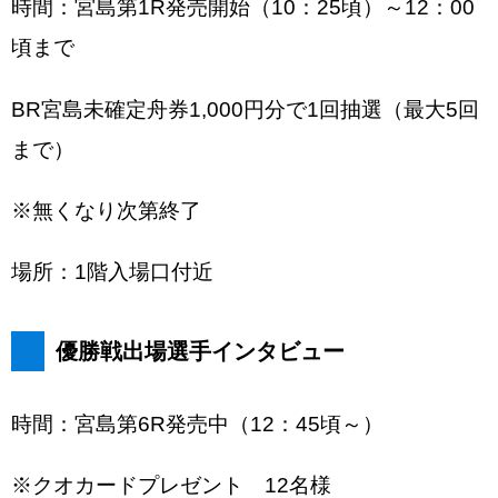
時間：宮島第1R発売開始（10：25頃）～12：00
頃まで
BR宮島未確定舟券1,000円分で1回抽選（最大5回
まで）
※無くなり次第終了
場所：1階入場口付近
優勝戦出場選手インタビュー
時間：宮島第6R発売中（12：45頃～）
※クオカードプレゼント 12名様