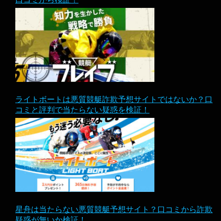
ライトボートは悪質競艇詐欺予想サイトではないか？口
コミと評判で当たらない疑惑を検証！
星舟は当たらない悪質競艇予想サイト？口コミから詐欺
疑惑が無いか検証！