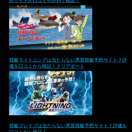
想サイトか口コミや評判で検証！
競艇ライトニングは当たらない悪質競艇予想サイト？評
価を口コミから検証！クリアボート
競艇ブレイブは当たらない悪質競艇予想サイト？評価を
口コミから検証！