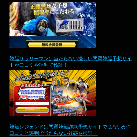
競艇サラリーマンは当たらない怪しい悪質競艇予想サイ
トか口コミや評判で検証！
競艇レジェンドは悪質競艇詐欺予想サイトではないか？
口コミと評判で当たらない疑惑を検証！