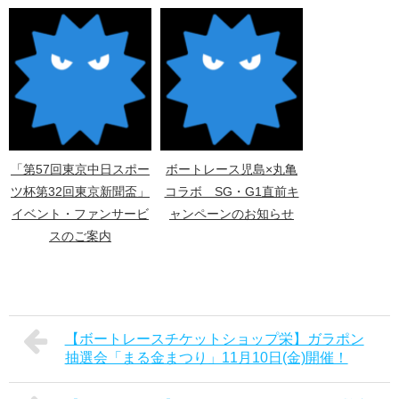
「第57回東京中日スポー
ボートレース児島×丸亀
ツ杯第32回東京新聞盃」
コラボ SG・G1直前キ
イベント・ファンサービ
ャンペーンのお知らせ
スのご案内
【ボートレースチケットショップ栄】ガラポン
抽選会「まる金まつり」11月10日(金)開催！