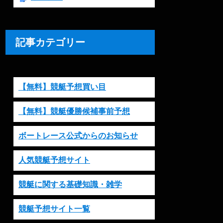
記事カテゴリー
【無料】競艇予想買い目
【無料】競艇優勝候補事前予想
ボートレース公式からのお知らせ
人気競艇予想サイト
競艇に関する基礎知識・雑学
競艇予想サイト一覧