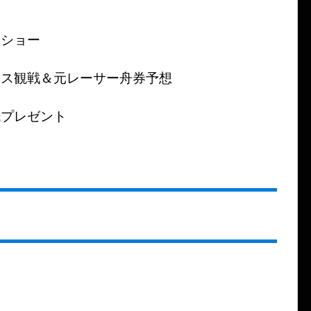
クショー
ース観戦＆元レーサー舟券予想
紙プレゼント