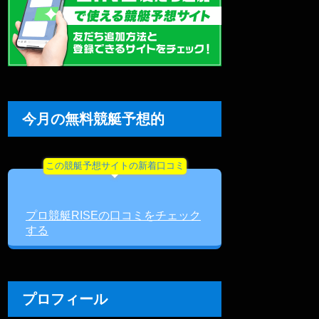
今月の無料競艇予想的
この競艇予想サイトの新着口コミ
プロ競艇RISEの口コミをチェック
する
プロフィール