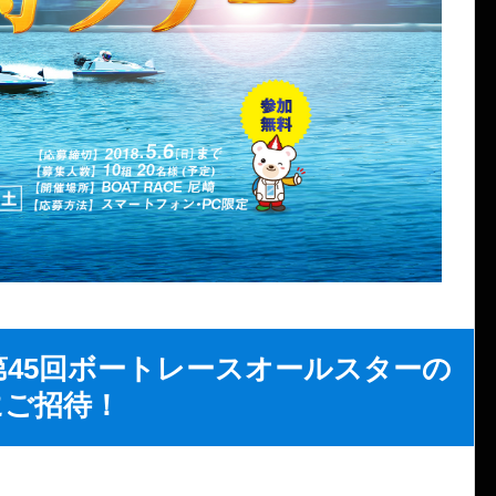
第45回ボートレースオールスターの
にご招待！