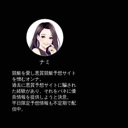
ナミ
競艇を愛し悪質競艇予想サイト
を憎むオンナ。
過去に悪質予想サイトに騙され
た経験があり、それをバネに優
良情報を提供しようと決意。
平日限定予想情報も不定期で配
信中。