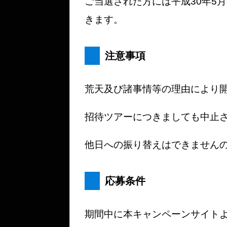
ご当選された方には平成30年5月
きます。
注意事項
荒天及び諸事情等の理由により
招待ツアーにつきましても中止
他日への振り替えはできません
応募条件
期間中に本キャンペーンサイト