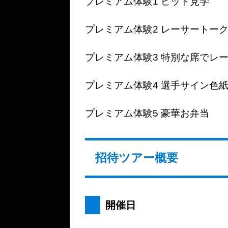
プレミアム体験1 ピット見学
プレミアム体験2 レーサートー
プレミアム体験3 特別な席でレ
プレミアム体験4 選手サイン色
プレミアム体験5 豪華お弁当
招待ツアー概要
開催日