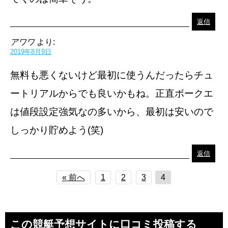
返信
アワワ
より:
2019年8月9日
無料も悪くないけど最初に使うんだったらチュ
ートリアルからでも良いかもね。正直ボークエ
は値段設定強気なの多いから、最初は安いので
しっかり貯めよう(笑)
返信
« 前へ
1
2
3
4
この競艇予想サイトに口コミ投稿する