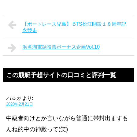
【ボートレース児島】 BTS松江開設１８周年記
念競走
浜名湖電話投票ボーナス企画Vol.10
この競艇予想サイトの口コミと評判一覧
ハルカ
より:
2020年2月21日
中級者向けとか言いながら普通に帯封出ますも
んね的中の神殿って(笑)