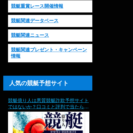
競艇重賞レース開催情報
競艇関連データベース
競艇関連ニュース
競艇関連プレゼント・キャンペーン
情報
人気の競艇予想サイト
競艇億り人は悪質競艇詐欺予想サイト
ではないか？口コミと評判で当たらな
い疑惑を検証！