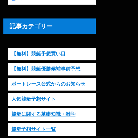
記事カテゴリー
【無料】競艇予想買い目
【無料】競艇優勝候補事前予想
ボートレース公式からのお知らせ
人気競艇予想サイト
競艇に関する基礎知識・雑学
競艇予想サイト一覧