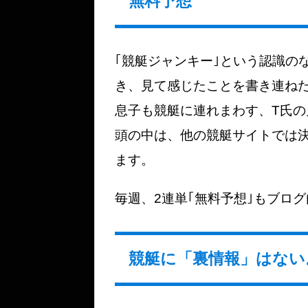
無料予想
｢競艇ジャンキー｣という認識の
き、見て感じたことを書き連ね
息子も競艇に連れまわす、T氏の
頭の中は、他の競艇サイトでは
ます。
毎週、2連単｢無料予想｣もブロ
競艇に「裏情報」はない