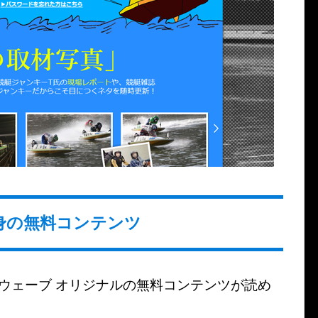
身の無料コンテンツ
ウェーブ オリジナルの無料コンテンツが読め