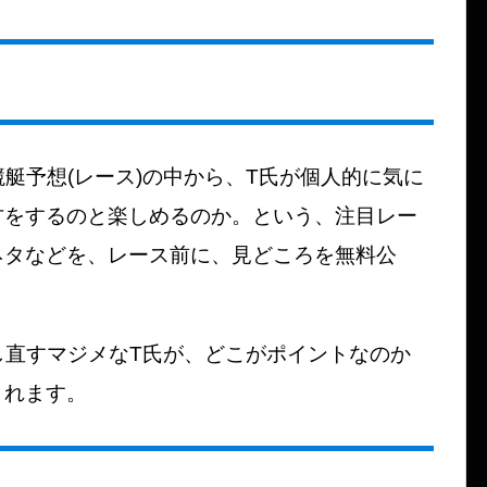
競艇予想(レース)の中から、T氏が個人的に気に
方をするのと楽しめるのか。という、注目レー
ネタなどを、レース前に、見どころを無料公
し直すマジメなT氏が、どこがポイントなのか
くれます。