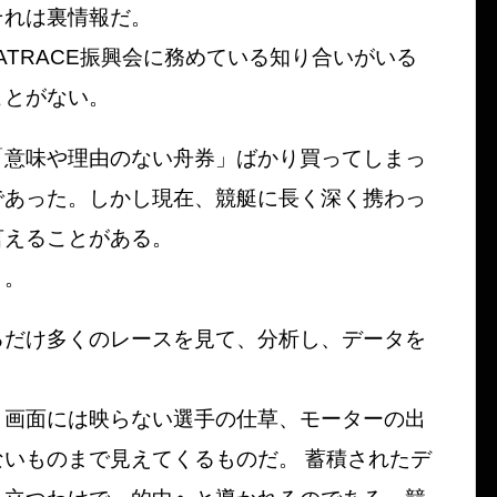
それは裏情報だ。
ATRACE振興会に務めている知り合いがいる
ことがない。
「意味や理由のない舟券」ばかり買ってしまっ
であった。しかし現在、競艇に長く深く携わっ
言えることがある。
と。
るだけ多くのレースを見て、分析し、データを
、画面には映らない選手の仕草、モーターの出
いものまで見えてくるものだ。 蓄積されたデ