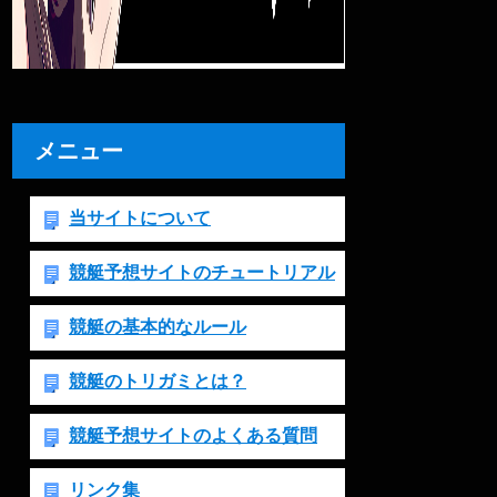
メニュー
当サイトについて
競艇予想サイトのチュートリアル
競艇の基本的なルール
競艇のトリガミとは？
競艇予想サイトのよくある質問
リンク集