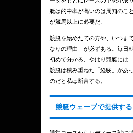
ータをもとにレースの予想が成
艇は的中率が高いのは周知のこ
が競馬以上に必要だ。
競艇を始めたての方や、いつま
なりの理由」が必ずある。毎日
初めて分かる、やはり競艇には
競艇は積み重ねた「経験」があ
のだと私は断言する。
競艇ウェーブで提供する
通常コースからレディース戦に特