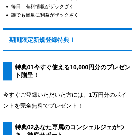
毎日、有料情報がザックざく
誰でも簡単に利益がザックざく
期間限定新規登録特典！
特典01今すぐ使える10,000円分のプレゼン
ト贈呈！
今すぐご登録いただいた方には、1万円分のポイ
ントを完全無料でプレゼント！
特典02あなた専属のコンシェルジェがつ