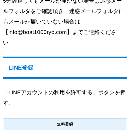
5分経過してもメールが届かない場合は迷惑メー
ルフォルダをご確認頂き、迷惑メールフォルダに
もメールが届いていない場合は
【info@boat1000ryo.com】までご連絡くださ
い。
LINE登録
「LINEアカウントの利用を許可する」ボタンを押
す。
無料登録