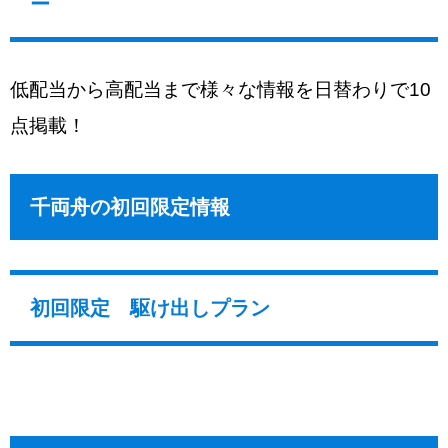
ー
低配当から高配当まで様々な情報を日替わりで10
点掲載！
千両舟の初回限定情報
初回限定 駆け出しプラン