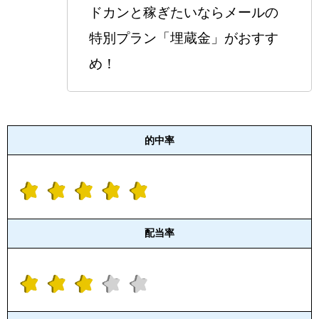
ドカンと稼ぎたいならメールの
特別プラン「埋蔵金」がおすす
め！
的中率
配当率