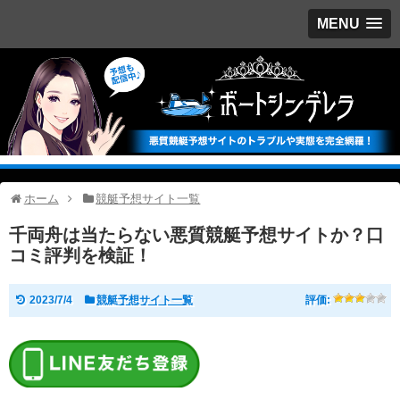
MENU
ホーム
競艇予想サイト一覧
千両舟は当たらない悪質競艇予想サイトか？口
コミ評判を検証！
2023/7/4
競艇予想サイト一覧