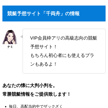
競艇予想サイト「千両舟」の情報
VIP会員枠アリの高級志向の競艇
予想サイト！
もちろん初心者にも使えるプラ
ンもあるよ！
あなたの懐に大判小判を。
常勝競艇情報をご提供致します！
毎日、高配当的中でザックざく