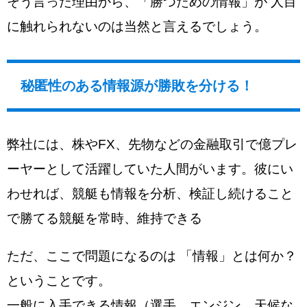
そう言った理由から、「勝つための情報」が 人目
に触れられないのは当然と言えるでしょう。
秘匿性のある情報源が勝敗を分ける！
弊社には、株やFX、先物などの金融取引で億プレ
ーヤーとして活躍していた人間がいます。彼にい
わせれば、競艇も情報を分析、検証し続けること
で勝てる競艇を常時、維持できる
ただ、ここで問題になるのは 「情報」とは何か？
ということです。
一般に入手できる情報（選手、エンジン、天候な