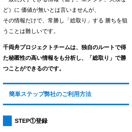
ど）に 価値が無いとは言いませんが、
その情報だけで、常勝し「総取り」する 勝ちを狙
うことは難しいです。
千両舟プロジェクトチームは、独自のルートで得
た秘匿性の高い情報をも分析し、「総取り」で勝
つことができるのです。
簡単ステップ弊社のご利用方法
STEP①登録