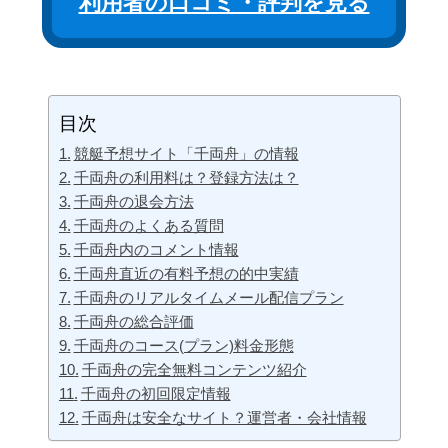
利用者の口コミ・評判を見る
目次
競艇予想サイト「千両舟」の情報
千両舟の利用料は？登録方法は？
千両舟の退会方法
千両舟のよくある質問
千両舟内のコメント情報
千両舟直近の有料予想の的中実績
千両舟のリアルタイムメール配信プラン
千両舟の総合評価
千両舟のコース(プラン)料金形態
千両舟の完全無料コンテンツ紹介
千両舟の初回限定情報
千両舟は安全なサイト？運営者・会社情報