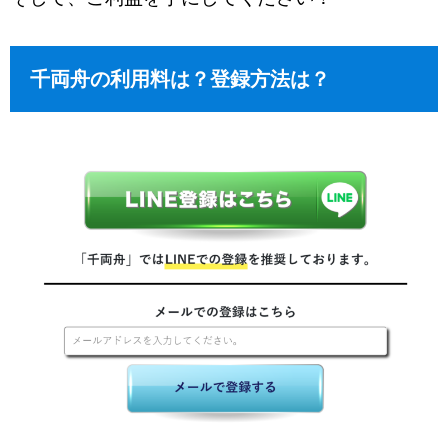
千両舟の利用料は？登録方法は？