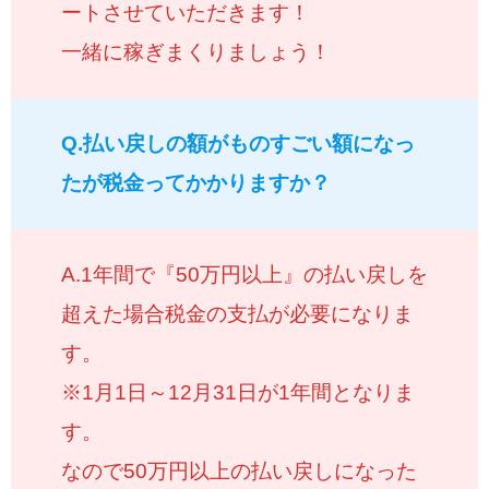
ートさせていただきます！
一緒に稼ぎまくりましょう！
Q.払い戻しの額がものすごい額になっ
たが税金ってかかりますか？
A.1年間で『50万円以上』の払い戻しを
超えた場合税金の支払が必要になりま
す。
※1月1日～12月31日が1年間となりま
す。
なので50万円以上の払い戻しになった