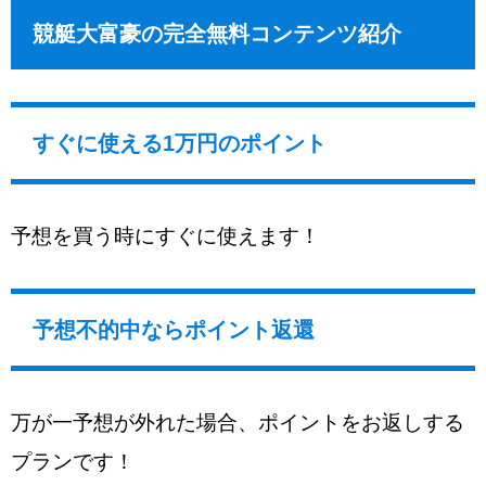
競艇大富豪の完全無料コンテンツ紹介
すぐに使える1万円のポイント
予想を買う時にすぐに使えます！
予想不的中ならポイント返還
万が一予想が外れた場合、ポイントをお返しする
プランです！