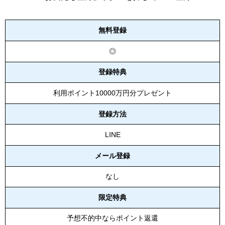
無料登録
◎
登録特典
利用ポイント10000万円分プレゼント
登録方法
LINE
メール登録
なし
限定特典
予想不的中ならポイント返還