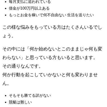
毎月支払に追われている
借金が100万円以上ある
もっとお金を稼いで何不自由ない 生活を送りたい
この様な悩みをもっている方はたくさんいるでし
ょう。
その中には「何か始めないとこのままじゃ何も変
わらない」と思っている方もいると思います。
その通りなんです。
何か行動を起こしていかないと何も変わりませ
ん。
そもそも勝てる訳がない
競艇は難しい