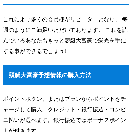
これにより多くの会員様がリピーターとなり、 毎
週のようにご満足いただいております。 これを読
んでいるあなたもきっと競艇大富豪で栄光を手に
する事ができるでしょう!
競艇大富豪予想情報の購入方法
ポイントボタン、またはプランからポイントをチ
ャージして購入。クレジット・銀行振込・コンビ
ニ払いが選べます。銀行振込ではボーナスポイン
トが付きます。