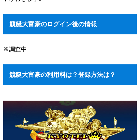
競艇大富豪のログイン後の情報
※調査中
競艇大富豪の利用料は？登録方法は？