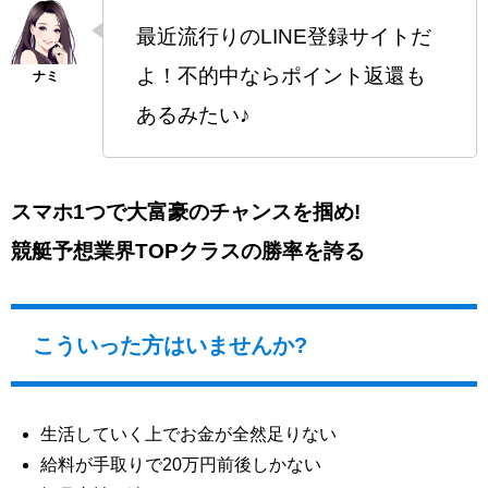
最近流行りのLINE登録サイトだ
よ！不的中ならポイント返還も
あるみたい♪
スマホ1つで大富豪のチャンスを掴め!
競艇予想業界TOPクラスの勝率を誇る
こういった方はいませんか?
生活していく上でお金が全然足りない
給料が手取りで20万円前後しかない