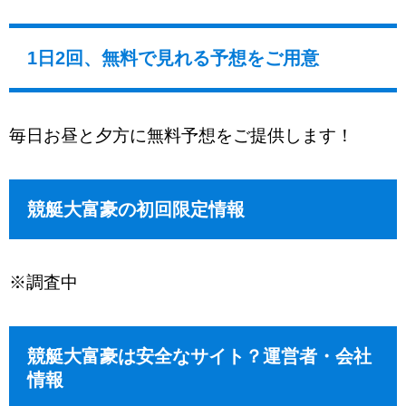
1日2回、無料で見れる予想をご用意
毎日お昼と夕方に無料予想をご提供します！
競艇大富豪の初回限定情報
※調査中
競艇大富豪は安全なサイト？運営者・会社
情報