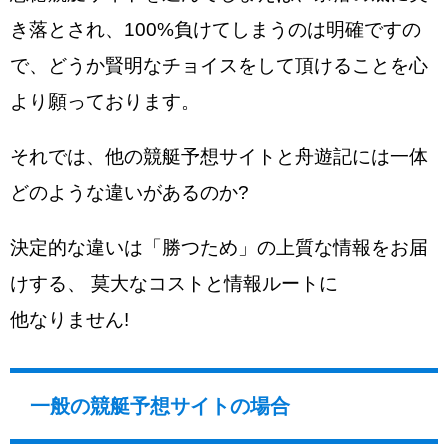
き落とされ、100%負けてしまうのは明確ですの
で、どうか賢明なチョイスをして頂けることを心
より願っております。
それでは、他の競艇予想サイトと舟遊記には一体
どのような違いがあるのか?
決定的な違いは「勝つため」の上質な情報をお届
けする、 莫大なコストと情報ルートに
他なりません!
一般の競艇予想サイトの場合