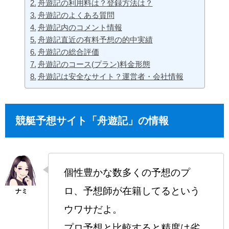
舟遊記の利用料は？登録方法は？
舟遊記のよくある質問
舟遊記内のコメント情報
舟遊記直近の有料予想の的中実績
舟遊記の総合評価
舟遊記のコース(プラン)料金形態
舟遊記は安全なサイト？運営者・会社情報
競艇予想サイト「舟遊記」の情報
個性豊かな数多くの予想のプ
ロ、予想師が在籍してるという
ウワサだよ。
プロ予想と比較すると精度は劣