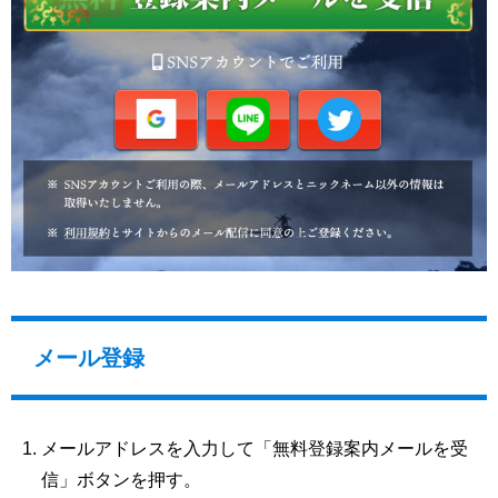
メール登録
メールアドレスを入力して「無料登録案内メールを受
信」ボタンを押す。