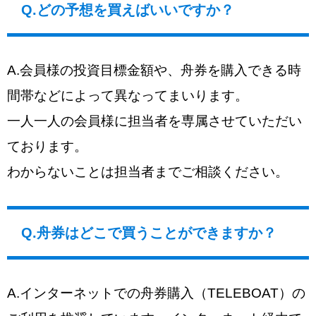
Q.
どの予想を買えばいいですか？
A.会員様の投資目標金額や、舟券を購入できる時
間帯などによって異なってまいります。
一人一人の会員様に担当者を専属させていただい
ております。
わからないことは担当者までご相談ください。
Q.
舟券はどこで買うことができますか？
A.インターネットでの舟券購入（TELEBOAT）の