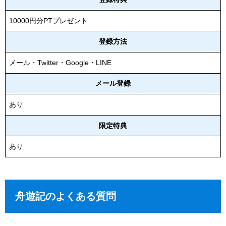
10000円分PTプレゼント
登録方法
メール・Twitter・Google・LINE
メール登録
あり
限定特典
あり
舟遊記のよくある質問