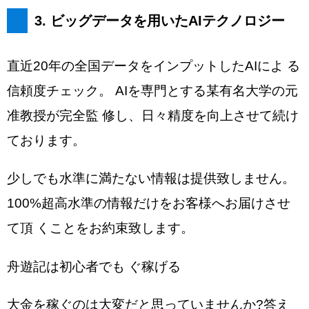
3. ビッグデータを用いたAIテクノロジー
直近20年の全国データをインプットしたAIによ る
信頼度チェック。 AIを専門とする某有名大学の元
准教授が完全監 修し、日々精度を向上させて続け
ております。
少しでも水準に満たない情報は提供致しません。
100%超高水準の情報だけをお客様へお届けさせ
て頂 くことをお約束致します。
舟遊記は初心者でも ぐ稼げる
大金を稼ぐのは大変だと思っていませんか?答え