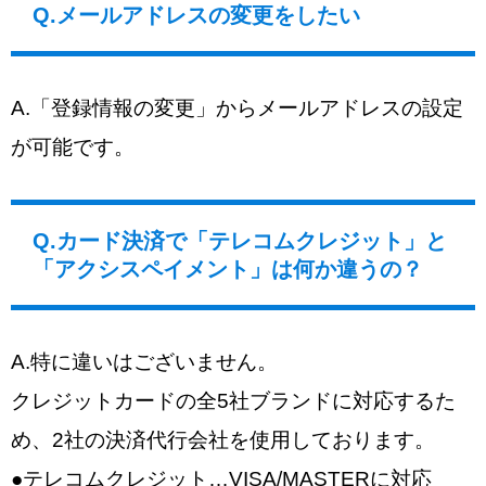
Q.
メールアドレスの変更をしたい
A.「登録情報の変更」からメールアドレスの設定
が可能です。
Q.
カード決済で「テレコムクレジット」と
「アクシスペイメント」は何か違うの？
A.特に違いはございません。
クレジットカードの全5社ブランドに対応するた
め、2社の決済代行会社を使用しております。
●テレコムクレジット…VISA/MASTERに対応