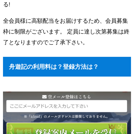
る!
全会員様に高額配当をお届けするため、会員募集
枠に制限がございます。 定員に達し次第募集は終
了となりますのでご了承下さい。
舟遊記の利用料は？登録方法は？