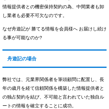
情報提供者との機密保持契約の為、中間業者も卸
し業者も必要不可欠なのです。
なぜ舟遊記が 勝てる情報を会員様へ お届けし続け
る事が可能なのか?
舟遊記の場合
弊社では、元業界関係者を筆頭顧問に配置し、長
年の歳月を経て信頼関係を構築した情報提供者と
の独占契約を結び、不可能と言われていた独自ル
ートの情報を確立することに成功。