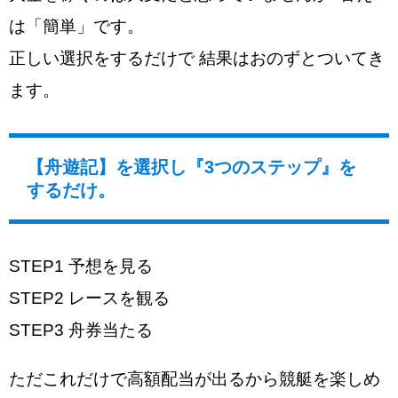
は「簡単」です。
正しい選択をするだけで 結果はおのずとついてき
ます。
【舟遊記】を選択し『3つのステップ』を
するだけ。
STEP1 予想を見る
STEP2 レースを観る
STEP3 舟券当たる
ただこれだけで高額配当が出るから競艇を楽しめ