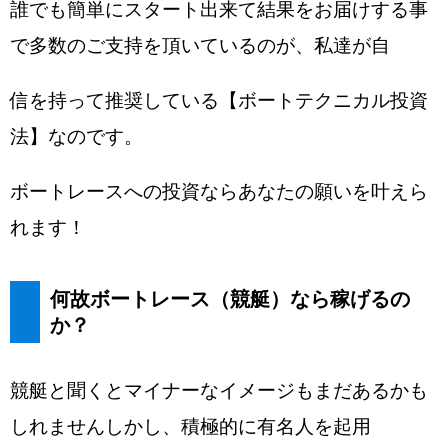
誰でも簡単にスタート出来て結果をお届けする事
で多数のご支持を頂いているのが、私達が自
信を持って推奨している【ボートテクニカル投資
法】なのです。
ボートレースへの投資ならあなたの願いを叶えら
れます！
何故ボートレース（競艇）なら稼げるの
か？
競艇と聞くとマイナーなイメージもまだあるかも
しれませんしかし、積極的に有名人を起用