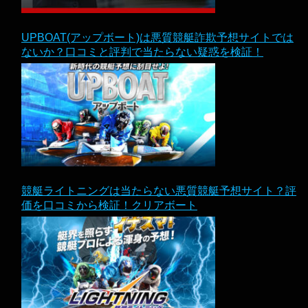
UPBOAT(アップボート)は悪質競艇詐欺予想サイトでは
ないか？口コミと評判で当たらない疑惑を検証！
競艇ライトニングは当たらない悪質競艇予想サイト？評
価を口コミから検証！クリアボート