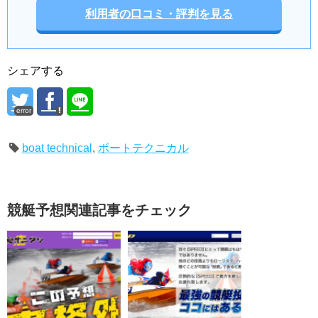
利用者の口コミ・評判を見る
シェアする
error
boat technical
,
ボートテクニカル
競艇予想関連記事をチェック