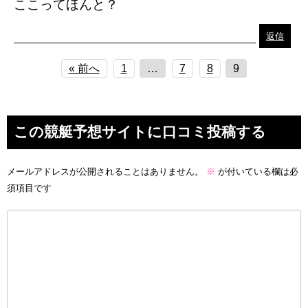
ここってほんと？
返信
« 前へ
1
…
7
8
9
この競艇予想サイトに口コミ投稿する
メールアドレスが公開されることはありません。
※
が付いている欄は必
須項目です