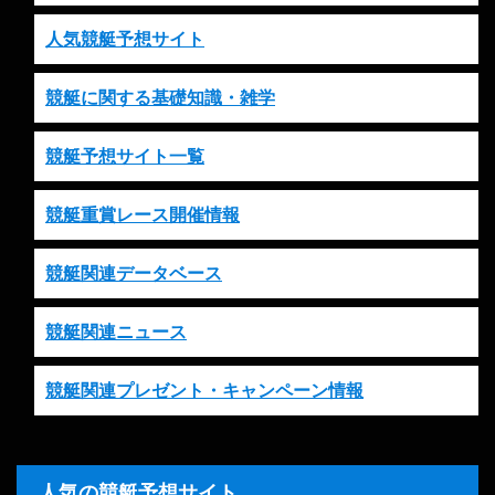
人気競艇予想サイト
競艇に関する基礎知識・雑学
競艇予想サイト一覧
競艇重賞レース開催情報
競艇関連データベース
競艇関連ニュース
競艇関連プレゼント・キャンペーン情報
人気の競艇予想サイト