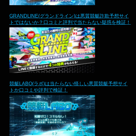
GRANDLINE(グランドライン)は悪質競艇詐欺予想サイ
トではないか？口コミと評判で当たらない疑惑を検証！
競艇LABO(ラボ)は当たらない怪しい悪質競艇予想サイ
トか口コミや評判で検証！