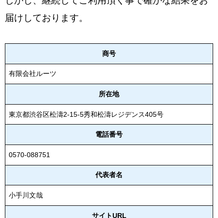
しかし、継続してご利用頂く事で確かな結果をお
届けしております。
商号
有限会社ルーツ
所在地
東京都渋谷区松濤2-15-5秀和松濤レジデンス405号
電話番号
0570-088751
代表者名
小手川文哉
サイトURL