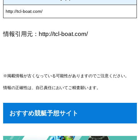
http://tcl-boat.com/
情報引用元：http://tcl-boat.com/
※掲載情報が古くなっている可能性がありますのでご注意ください。
情報の正確性は、自己責任においてご精査願います。
おすすめ競艇予想サイト