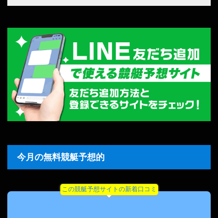
今月の無料競艇予想的
この競艇予想サイトの新着口コミ