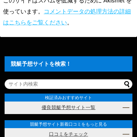
このサイトはスパムを低減するために Akismet を
使っています。
コメントデータの処理方法の詳細
はこちらをご覧ください
。
競艇予想サイトを検索！
検証済みおすすめサイト
優良競艇予想サイト一覧
競艇予想サイト新着口コミをもっと見る
口コミをチェック