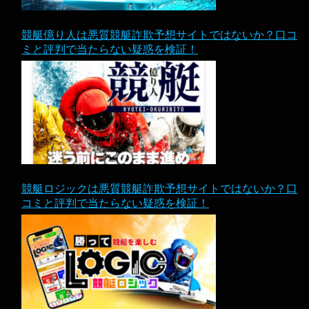
競艇億り人は悪質競艇詐欺予想サイトではないか？口コ
ミと評判で当たらない疑惑を検証！
競艇ロジックは悪質競艇詐欺予想サイトではないか？口
コミと評判で当たらない疑惑を検証！