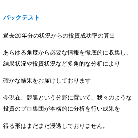
バックテスト
過去20年分の状況からの投資成功率の算出
あらゆる角度から必要な情報を徹底的に収集し、
結果状況や投資状況など多角的な分析により
確かな結果をお届けしております
今現在、競艇という分野に置いて、我々のような
投資のプロ集団が本格的に分析を行い成果を
得る形はまだまだ浸透しておりません。