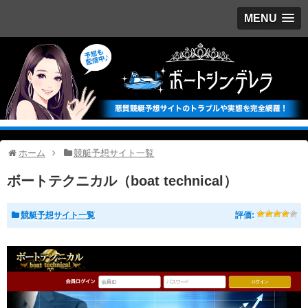
MENU
ホーム
競艇予想サイト一覧
ボートテクニカル（boat technical）
競艇予想サイト一覧