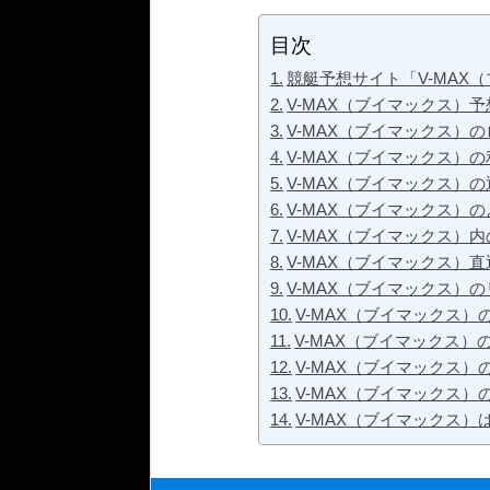
目次
競艇予想サイト「V-MAX
V-MAX（ブイマックス）
V-MAX（ブイマックス）
V-MAX（ブイマックス）
V-MAX（ブイマックス）
V-MAX（ブイマックス）
V-MAX（ブイマックス）
V-MAX（ブイマックス）
V-MAX（ブイマックス）
V-MAX（ブイマックス）
V-MAX（ブイマックス）
V-MAX（ブイマックス
V-MAX（ブイマックス）
V-MAX（ブイマックス