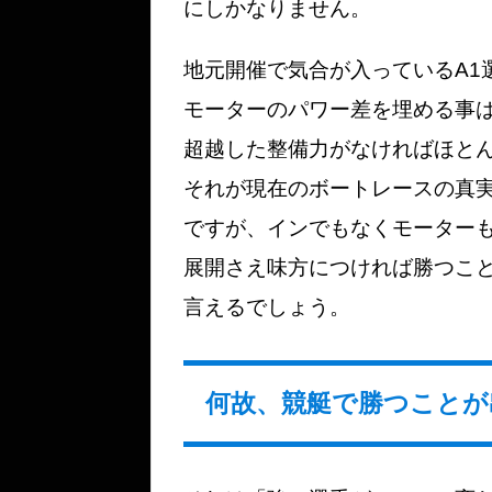
にしかなりません。
地元開催で気合が入っているA1
モーターのパワー差を埋める事
超越した整備力がなければほと
それが現在のボートレースの真
ですが、インでもなくモーター
展開さえ味方につければ勝つこ
言えるでしょう。
何故、競艇で勝つことが