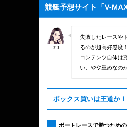
競艇予想サイト「V-M
失敗したレースや
るのが超高好感度
コンテンツ自体は
い、やや重めなの
ボックス買いは王道か！
ボートレースで勝つための