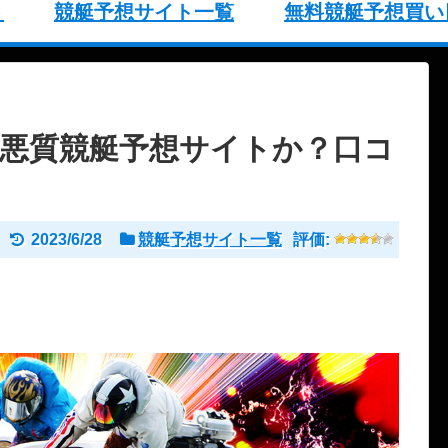
ト
競艇予想サイト一覧
無料競艇予想買い
ない悪質競艇予想サイトか？口コ
2023/6/28
競艇予想サイト一覧