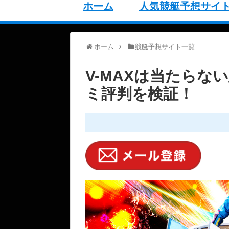
ホーム
人気競艇予想サイ
ホーム
競艇予想サイト一覧
V-MAXは当たら
ミ評判を検証！