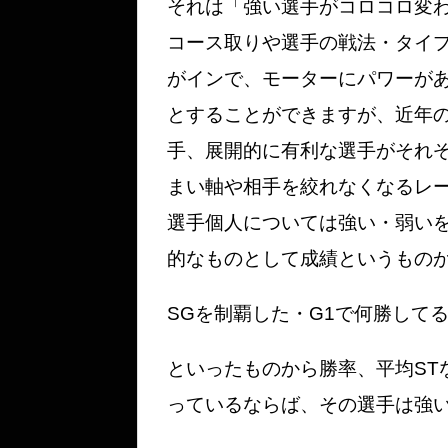
それは「強い選手がコロコロ変
コース取りや選手の戦法・タイ
がインで、モーターにパワーが
とすることができますが、近年
手、展開的に有利な選手がそれ
まい軸や相手を絞れなくなるレ
選手個人については強い・弱い
的なものとして成績というもの
SGを制覇した・G1で何勝して
といったものから勝率、平均ST
っているならば、その選手は強