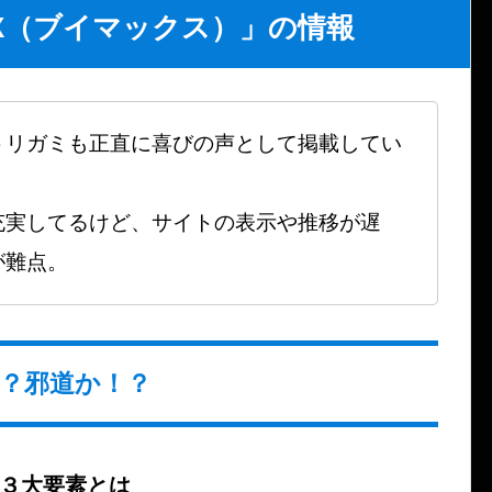
AX（ブイマックス）」の情報
トリガミも正直に喜びの声として掲載してい
！
充実してるけど、サイトの表示や推移が遅
が難点。
？邪道か！？
３大要素とは