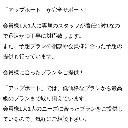
「アップボート」が完全サポート!
会員様1人1人に専属のスタッフが着任!1対1なの
で迅速かつ丁寧に対応致します。
また、予想プランの相談や会員様に合った予想の
提供も行っています。
会員様に合ったプランをご提供！
「アップボート」では、低価格なプランから最高
級のプランまで取り揃えています。
会員様1人1人のニーズに合ったプランをご提供し
ているので、気軽にご相談下さい。