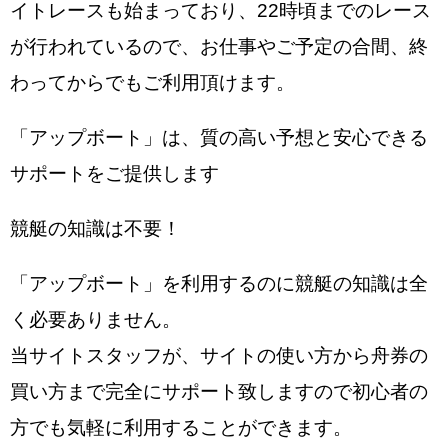
イトレースも始まっており、22時頃までのレース
が行われているので、お仕事やご予定の合間、終
わってからでもご利用頂けます。
「アップボート」は、質の高い予想と安心できる
サポートをご提供します
競艇の知識は不要！
「アップボート」を利用するのに競艇の知識は全
く必要ありません。
当サイトスタッフが、サイトの使い方から舟券の
買い方まで完全にサポート致しますので初心者の
方でも気軽に利用することができます。