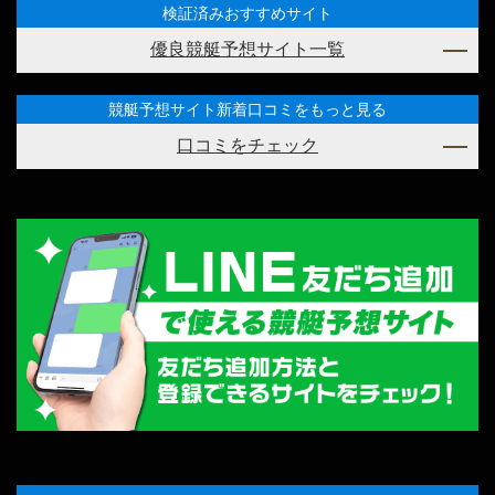
検証済みおすすめサイト
優良競艇予想サイト一覧
競艇予想サイト新着口コミをもっと見る
口コミをチェック