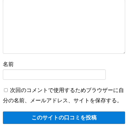
名前
次回のコメントで使用するためブラウザーに自
分の名前、メールアドレス、サイトを保存する。