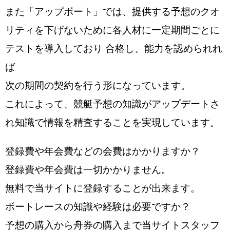
また「アップボート」では、提供する予想のクオ
リティを下げないために各人材に一定期間ごとに
テストを導入しており 合格し、能力を認められれ
ば
次の期間の契約を行う形になっています。
これによって、競艇予想の知識がアップデートさ
れ知識で情報を精査することを実現しています。
登録費や年会費などの会費はかかりますか？
登録費や年会費は一切かかりません。
無料で当サイトに登録することが出来ます。
ボートレースの知識や経験は必要ですか？
予想の購入から舟券の購入まで当サイトスタッフ