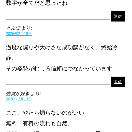
数字が全てだと思ったね
返信
とんぼ
より:
2026年2月19日
過度な煽りや大げさな成功談がなく、終始冷
静。
その姿勢がむしろ信頼につながっています。
返信
佐賀が好き
より:
2026年2月13日
ここ、やたら煽らないのがいい。
無料→有料の流れも自然。