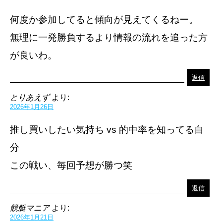
何度か参加してると傾向が見えてくるねー。
無理に一発勝負するより情報の流れを追った方
が良いわ。
返信
とりあえず
より:
2026年1月26日
推し買いしたい気持ち vs 的中率を知ってる自
分
この戦い、毎回予想が勝つ笑
返信
競艇マニア
より:
2026年1月21日