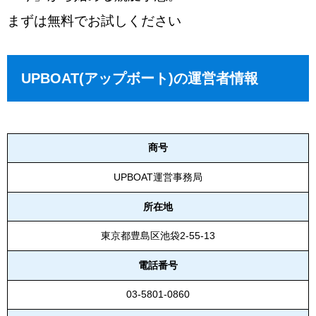
まずは無料でお試しください
UPBOAT(アップボート)の運営者情報
商号
UPBOAT運営事務局
所在地
東京都豊島区池袋2-55-13
電話番号
03-5801-0860