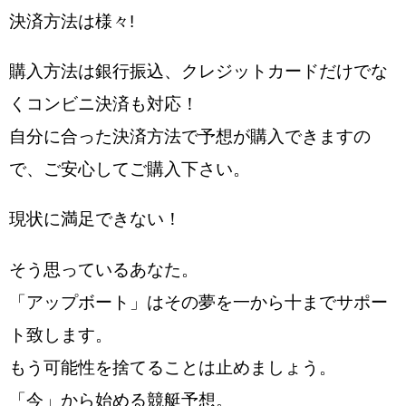
決済方法は様々!
購入方法は銀行振込、クレジットカードだけでな
くコンビニ決済も対応！
自分に合った決済方法で予想が購入できますの
で、ご安心してご購入下さい。
現状に満足できない！
そう思っているあなた。
「アップボート」はその夢を一から十までサポー
ト致します。
もう可能性を捨てることは止めましょう。
「今」から始める競艇予想。