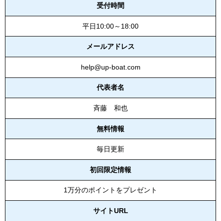
受付時間
平日10:00～18:00
メールアドレス
help@up-boat.com
代表者名
斉藤 和也
無料情報
毎日更新
初回限定情報
1万分のポイントをプレゼント
サイトURL