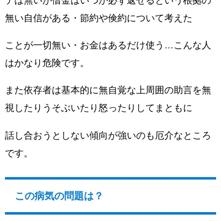
テは無いが借金はいつか必ず返せるという根拠の
無い自信がある・節約や倹約について考えた
ことが一切無い・お金はあるだけ使う…こんな人
はかなり危険です。
また依存者は基本的に無自覚な上周囲の助言を無
視したりうそぶいたり怒ったりしてまともに
話し合おうとしない傾向が強いのも厄介なところ
です。
この病気の問題は？