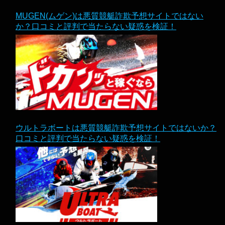
MUGEN(ムゲン)は悪質競艇詐欺予想サイトではない
か？口コミと評判で当たらない疑惑を検証！
ウルトラボートは悪質競艇詐欺予想サイトではないか？
口コミと評判で当たらない疑惑を検証！