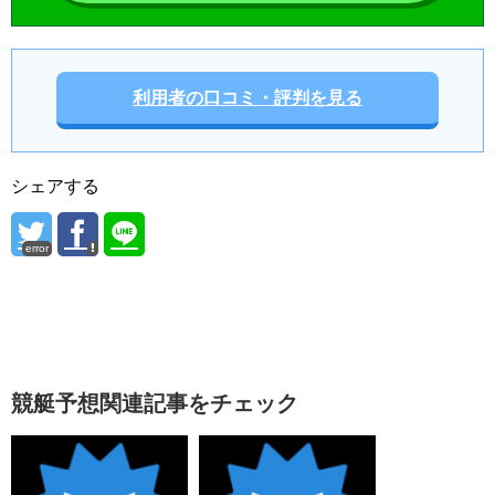
利用者の口コミ・評判を見る
シェアする
error
競艇予想関連記事をチェック