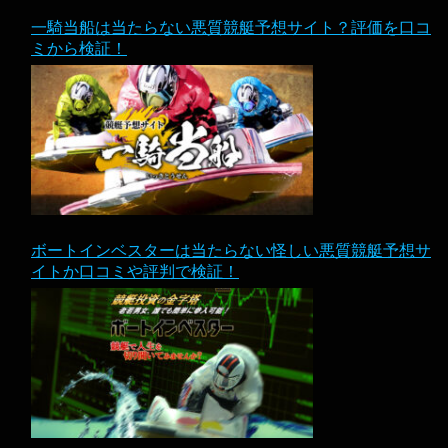
一騎当船は当たらない悪質競艇予想サイト？評価を口コ
ミから検証！
ボートインベスターは当たらない怪しい悪質競艇予想サ
イトか口コミや評判で検証！