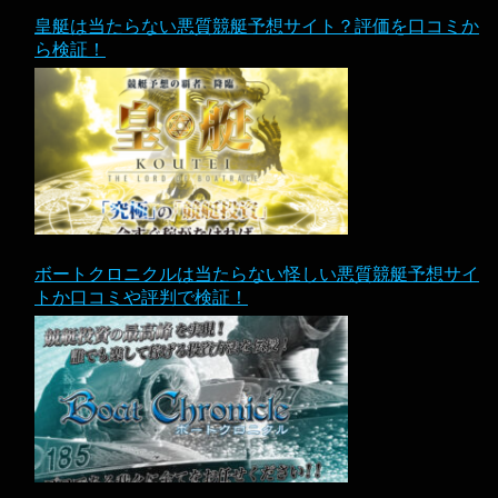
皇艇は当たらない悪質競艇予想サイト？評価を口コミか
ら検証！
ボートクロニクルは当たらない怪しい悪質競艇予想サイ
トか口コミや評判で検証！