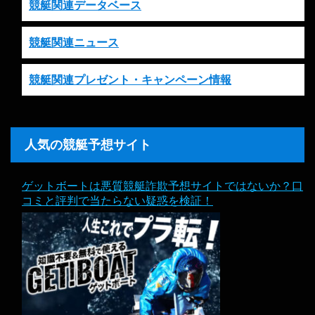
競艇関連データベース
競艇関連ニュース
競艇関連プレゼント・キャンペーン情報
人気の競艇予想サイト
ゲットボートは悪質競艇詐欺予想サイトではないか？口
コミと評判で当たらない疑惑を検証！