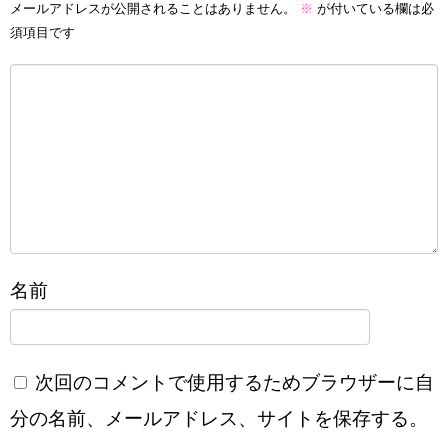
メールアドレスが公開されることはありません。
※
が付いている欄は必
須項目です
名前
次回のコメントで使用するためブラウザーに自
分の名前、メールアドレス、サイトを保存する。