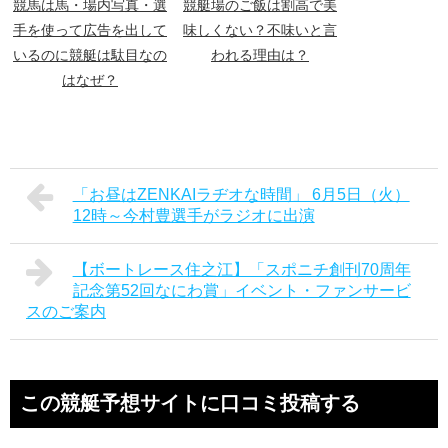
競馬は馬・場内写真・選
競艇場のご飯は割高で美
手を使って広告を出して
味しくない？不味いと言
いるのに競艇は駄目なの
われる理由は？
はなぜ？
「お昼はZENKAIラヂオな時間」 6月5日（火）
12時～今村豊選手がラジオに出演
【ボートレース住之江】「スポニチ創刊70周年
記念第52回なにわ賞」イベント・ファンサービ
スのご案内
この競艇予想サイトに口コミ投稿する