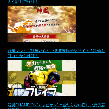
ミや評判で検証！
競艇ブレイブは当たらない悪質競艇予想サイト？評価を
口コミから検証！
競艇CHAMPION(チャピオン)は当たらない怪しい悪質競