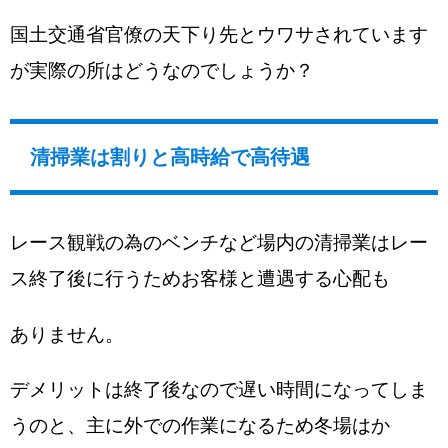
国土交通省官僚の天下り先とウワサされています
が実際の所はどうなのでしょうか？
清掃業は割りと高時給で高待遇
レース観戦の為のベンチなど場内の清掃業はレー
ス終了後に行うためお客様と遭遇する心配も
ありません。
デメリットは終了後なので遅い時間になってしま
うのと、主に外での作業になるため冬場はか