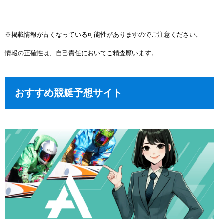
※掲載情報が古くなっている可能性がありますのでご注意ください。
情報の正確性は、自己責任においてご精査願います。
おすすめ競艇予想サイト