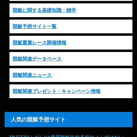
競艇に関する基礎知識・雑学
競艇予想サイト一覧
競艇重賞レース開催情報
競艇関連データベース
競艇関連ニュース
競艇関連プレゼント・キャンペーン情報
人気の競艇予想サイト