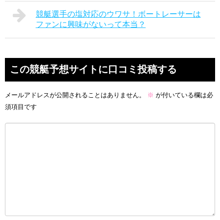
競艇選手の塩対応のウワサ！ボートレーサーは
ファンに興味がないって本当？
この競艇予想サイトに口コミ投稿する
メールアドレスが公開されることはありません。
※
が付いている欄は必
須項目です