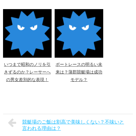
いつまで昭和のノリを引
ボートレースの明るい未
きずるのか？レーサーへ
来は？蒲郡競艇場は成功
の男女差別的な表現！
モデル？
競艇場のご飯は割高で美味しくない？不味いと
言われる理由は？