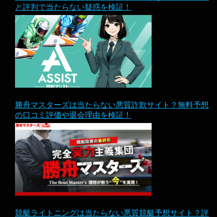
と評判で当たらない疑惑を検証！
勝舟マスターズは当たらない悪質詐欺サイト？無料予想
の口コミ評価や退会理由を検証！
競艇ライトニングは当たらない悪質競艇予想サイト？評