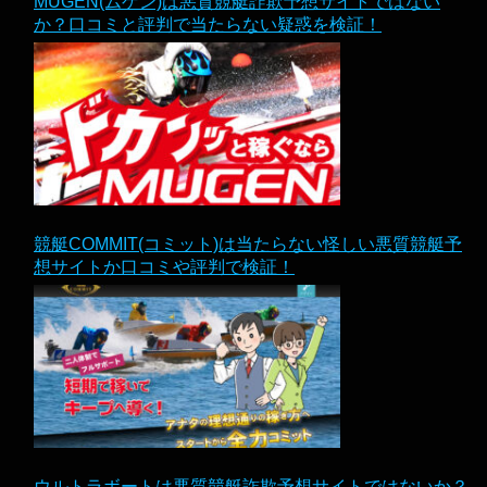
MUGEN(ムゲン)は悪質競艇詐欺予想サイトではない
か？口コミと評判で当たらない疑惑を検証！
競艇COMMIT(コミット)は当たらない怪しい悪質競艇予
想サイトか口コミや評判で検証！
ウルトラボートは悪質競艇詐欺予想サイトではないか？