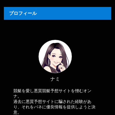
プロフィール
ナミ
競艇を愛し悪質競艇予想サイトを憎むオン
ナ。
過去に悪質予想サイトに騙された経験があ
り、それをバネに優良情報を提供しようと決
意。