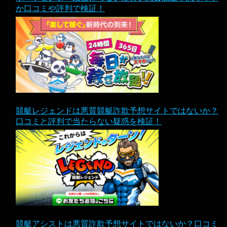
か口コミや評判で検証！
競艇レジェンドは悪質競艇詐欺予想サイトではないか？
口コミと評判で当たらない疑惑を検証！
競艇アシストは悪質詐欺予想サイトではないか？口コミ