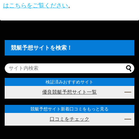
はこちらをご覧ください
。
競艇予想サイトを検索！
検証済みおすすめサイト
優良競艇予想サイト一覧
競艇予想サイト新着口コミをもっと見る
口コミをチェック