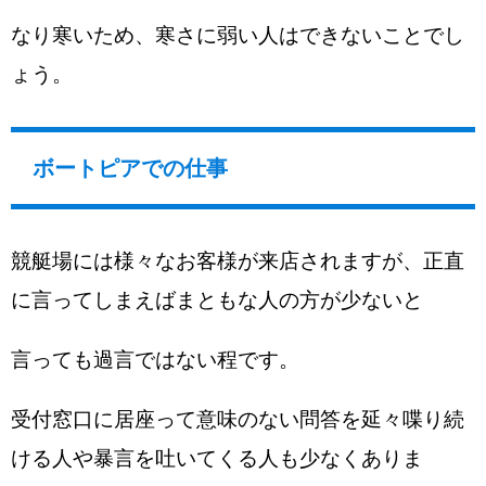
なり寒いため、寒さに弱い人はできないことでし
ょう。
ボートピアでの仕事
競艇場には様々なお客様が来店されますが、正直
に言ってしまえばまともな人の方が少ないと
言っても過言ではない程です。
受付窓口に居座って意味のない問答を延々喋り続
ける人や暴言を吐いてくる人も少なくありま