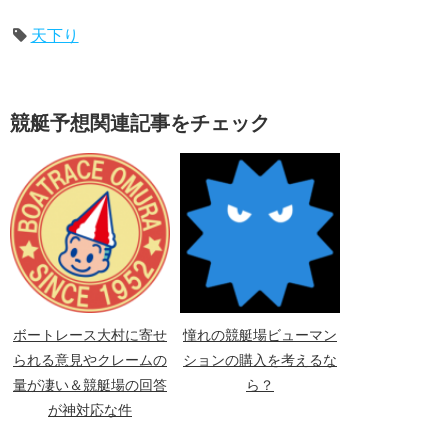
天下り
競艇予想関連記事をチェック
ボートレース大村に寄せ
憧れの競艇場ビューマン
られる意見やクレームの
ションの購入を考えるな
量が凄い＆競艇場の回答
ら？
が神対応な件