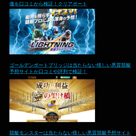
価を口コミから検証！クリアボート
ゴールデンボートブリッジは当たらない怪しい悪質競艇
予想サイトか口コミや評判で検証！
競艇モンスターは当たらない怪しい悪質競艇予想サイト