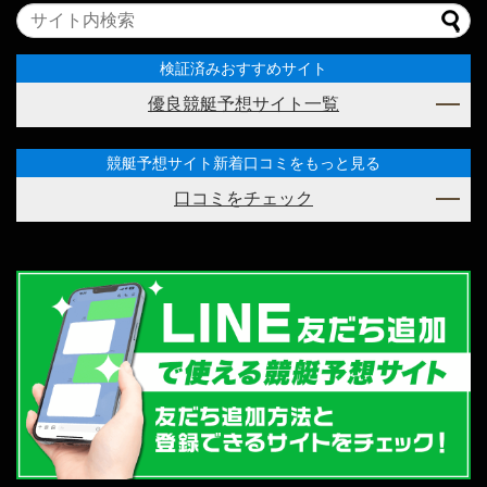
検証済みおすすめサイト
優良競艇予想サイト一覧
競艇予想サイト新着口コミをもっと見る
口コミをチェック