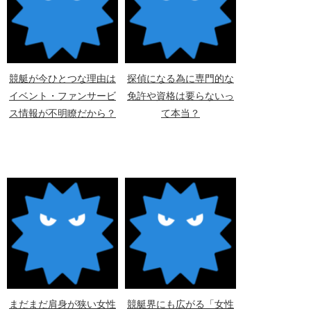
競艇が今ひとつな理由は
探偵になる為に専門的な
イベント・ファンサービ
免許や資格は要らないっ
ス情報が不明瞭だから？
て本当？
まだまだ肩身が狭い女性
競艇界にも広がる「女性