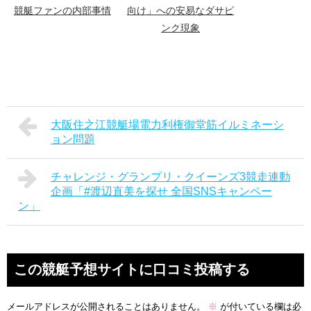
競艇ファンの内部事情
向け」への安易なダサピ
ンク現象
大阪住之江競艇場電力利権御堂筋イルミネーシ
ョン問題
チャレンジ・グランプリ・クイーンズ3競走連動
企画「#渡辺直美を探せ 全国SNSキャンペー
ン」
この競艇予想サイトに口コミ投稿する
メールアドレスが公開されることはありません。
※
が付いている欄は必