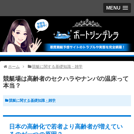
MENU
ホーム
競艇に関する基礎知識・雑学
競艇場は高齢者のセクハラやナンパの温床って
本当？
競艇に関する基礎知識・雑学
日本の高齢化で若者より高齢者が増えてい