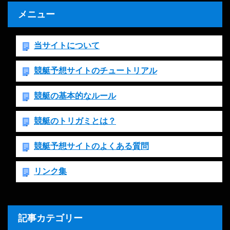
メニュー
当サイトについて
競艇予想サイトのチュートリアル
競艇の基本的なルール
競艇のトリガミとは？
競艇予想サイトのよくある質問
リンク集
記事カテゴリー