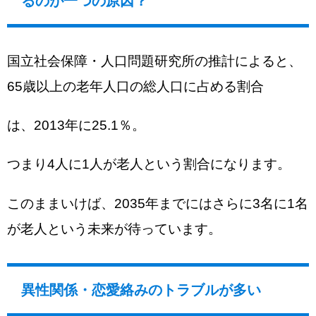
るのが一つの原因？
国立社会保障・人口問題研究所の推計によると、
65歳以上の老年人口の総人口に占める割合
は、2013年に25.1％。
つまり4人に1人が老人という割合になります。
このままいけば、2035年までにはさらに3名に1名
が老人という未来が待っています。
異性関係・恋愛絡みのトラブルが多い