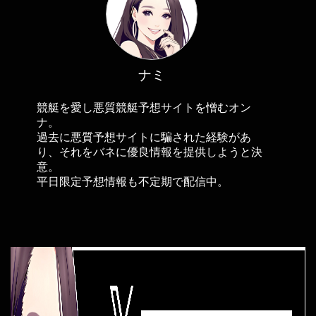
ナミ
競艇を愛し悪質競艇予想サイトを憎むオン
ナ。
過去に悪質予想サイトに騙された経験があ
り、それをバネに優良情報を提供しようと決
意。
平日限定予想情報も不定期で配信中。