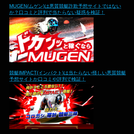
MUGEN(ムゲン)は悪質競艇詐欺予想サイトではない
か？口コミと評判で当たらない疑惑を検証！
競艇IMPACT(インパクト)は当たらない怪しい悪質競艇
予想サイトか口コミや評判で検証！