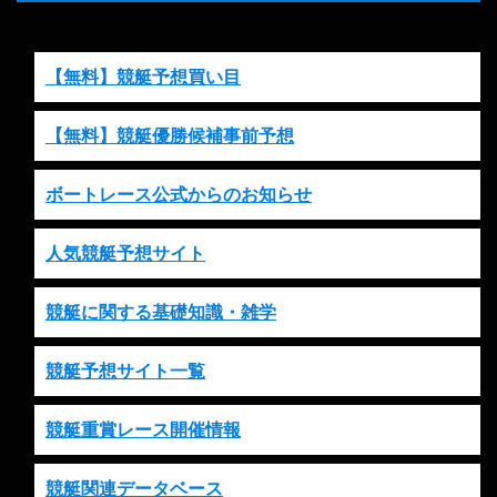
【無料】競艇予想買い目
【無料】競艇優勝候補事前予想
ボートレース公式からのお知らせ
人気競艇予想サイト
競艇に関する基礎知識・雑学
競艇予想サイト一覧
競艇重賞レース開催情報
競艇関連データベース