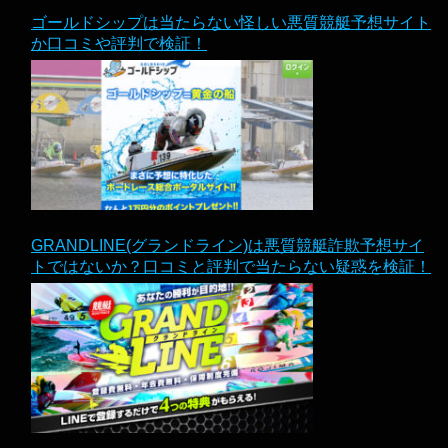
ゴールドシップは当たらない怪しい悪質競艇予想サイト
か口コミや評判で検証！
GRANDLINE(グランドライン)は悪質競艇詐欺予想サイ
トではないか？口コミと評判で当たらない疑惑を検証！