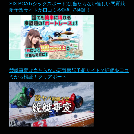
SIX BOAT(シックスボート)は当たらない怪しい悪質競
艇予想サイトか口コミや評判で検証！
競艇事変は当たらない悪質競艇予想サイト？評価を口コ
ミから検証！クリアボート