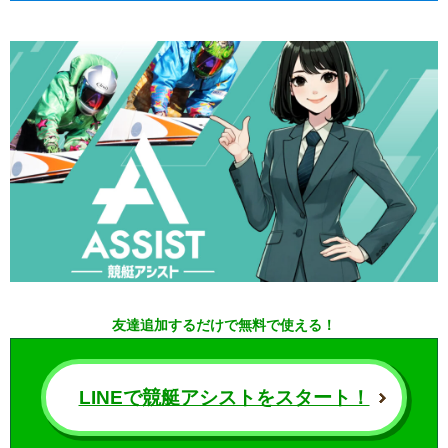
友達追加するだけで無料で使える！
LINEで競艇アシストをスタート！