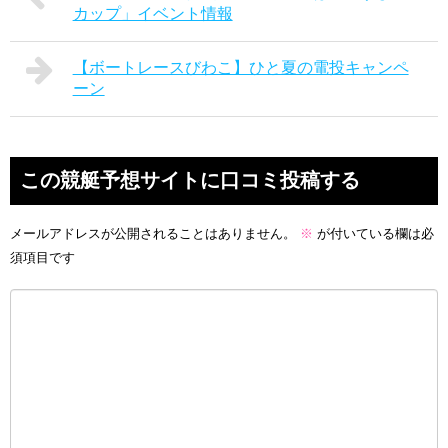
カップ」イベント情報
【ボートレースびわこ】ひと夏の電投キャンペ
ーン
この競艇予想サイトに口コミ投稿する
メールアドレスが公開されることはありません。
※
が付いている欄は必
須項目です