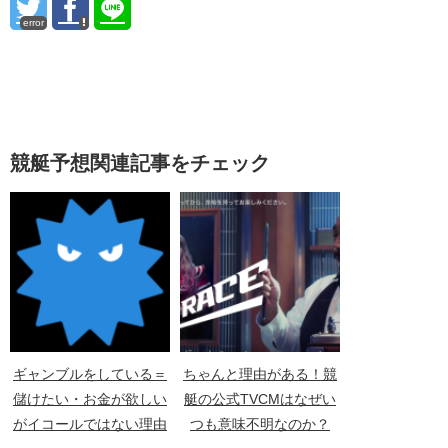
error
競艇予想関連記事をチェック
ギャンブルをしている＝
ちゃんと理由がある！競
儲けたい・お金が欲しい
艇の公式TVCMはなぜい
がイコールではない理由
つも意味不明なのか？