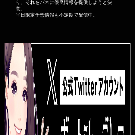
り、それをバネに優良情報を提供しようと決
意。
平日限定予想情報も不定期で配信中。