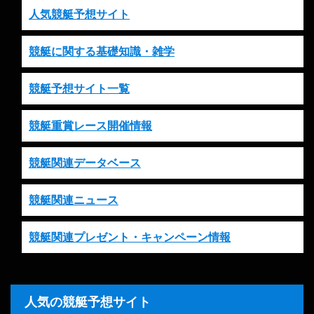
人気競艇予想サイト
競艇に関する基礎知識・雑学
競艇予想サイト一覧
競艇重賞レース開催情報
競艇関連データベース
競艇関連ニュース
競艇関連プレゼント・キャンペーン情報
人気の競艇予想サイト