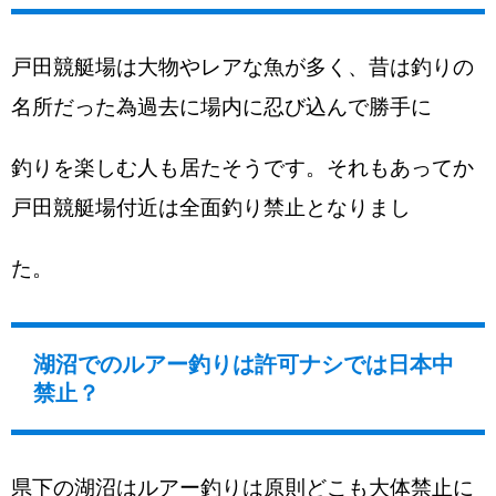
戸田競艇場は大物やレアな魚が多く、昔は釣りの
名所だった為過去に場内に忍び込んで勝手に
釣りを楽しむ人も居たそうです。それもあってか
戸田競艇場付近は全面釣り禁止となりまし
た。
湖沼でのルアー釣りは許可ナシでは日本中
禁止？
県下の湖沼はルアー釣りは原則どこも大体禁止に