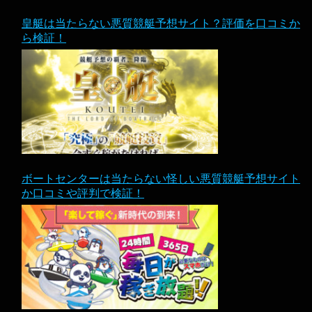
皇艇は当たらない悪質競艇予想サイト？評価を口コミか
ら検証！
ボートセンターは当たらない怪しい悪質競艇予想サイト
か口コミや評判で検証！