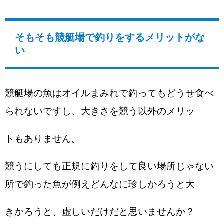
そもそも競艇場で釣りをするメリットがな
い
競艇場の魚はオイルまみれで釣ってもどうせ食べ
られないですし、大きさを競う以外のメリッ
トもありません。
競うにしても正規に釣りをして良い場所じゃない
所で釣った魚が例えどんなに珍しかろうと大
きかろうと、虚しいだけだと思いませんか？