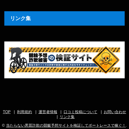
リンク集
TOP
利用規約
運営者情報
口コミ投稿について
お問い合わせ
リンク集
©
当たらない悪質詐欺の競艇予想サイトを検証してボートレースで稼ぐ！
.