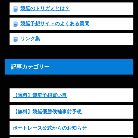
競艇のトリガミとは？
競艇予想サイトのよくある質問
リンク集
記事カテゴリー
【無料】競艇予想買い目
【無料】競艇優勝候補事前予想
ボートレース公式からのお知らせ