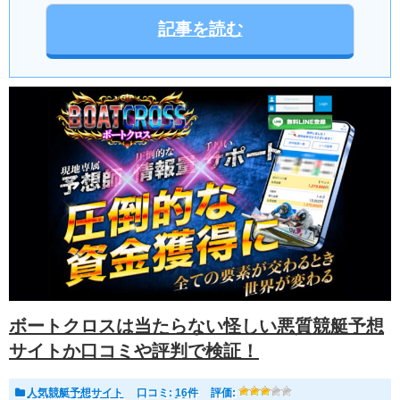
記事を読む
ボートクロスは当たらない怪しい悪質競艇予想
サイトか口コミや評判で検証！
人気競艇予想サイト
口コミ:
16
件