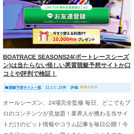
BOATRACE SEASONS24(ボートレースシーズ
ン)は当たらない怪しい悪質競艇予想サイトか口
コミや評判で検証！
競艇予想サイト一覧
口コミ:
27
件
オールシーズン、24場完全監修 毎日、どこでもプ
ロのコンテンツが見放題！業界人が携わる当サイ
トだけのピット情報やコラム記事を毎日公開！今