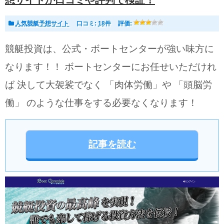
人気競艇予想サイト
口コミ:
18
件
競艇投資は、公式・ボートセンターが強い味方に
なります！！ ボートセンターにお任せいただけれ
ば 決して大袈裟でなく 「肉体労働」や 「頭脳労
働」 のような仕事をする必要なくなります！
記事を読む