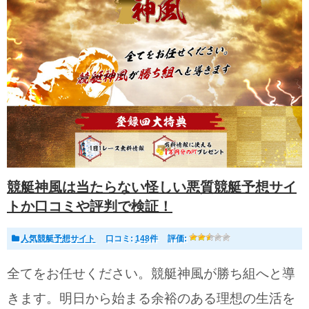
競艇神風は当たらない怪しい悪質競艇予想サイ
トか口コミや評判で検証！
人気競艇予想サイト
口コミ:
148
件
全てをお任せください。競艇神風が勝ち組へと導
きます。明日から始まる余裕のある理想の生活を