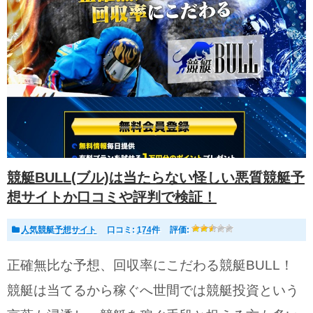
競艇BULL(ブル)は当たらない怪しい悪質競艇予
想サイトか口コミや評判で検証！
人気競艇予想サイト
口コミ:
174
件
正確無比な予想、回収率にこだわる競艇BULL！
競艇は当てるから稼ぐへ世間では競艇投資という