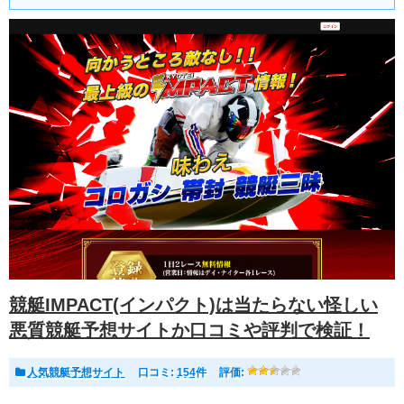
競艇IMPACT(インパクト)は当たらない怪しい
悪質競艇予想サイトか口コミや評判で検証！
人気競艇予想サイト
口コミ:
154
件