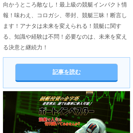
向かうところ敵なし！最上級の競艇インパクト情
報！味わえ、コロガシ、帯封、競艇三昧！断言し
ます！アナタは未来を変えられる！競艇に関す
る、知識や経験は不問！必要なのは、未来を変え
る決意と継続力！
記事を読む