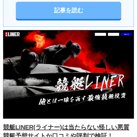
記事を読む
競艇LINER(ライナー)は当たらない怪しい悪質
競艇予想サイトか口コミや評判で検証！