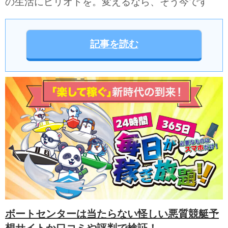
の生活にピリオドを。変えるなら、そう今です
記事を読む
ボートセンターは当たらない怪しい悪質競艇予
想サイトか口コミや評判で検証！