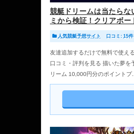
競艇ドリームは当たらな
ミから検証！クリアボー
人気競艇予想サイト
口コミ:
15
友達追加するだけで無料で使える！
口コミ・評判を見る 描いた夢を予想
リーム 10,000円分のポイントプ..