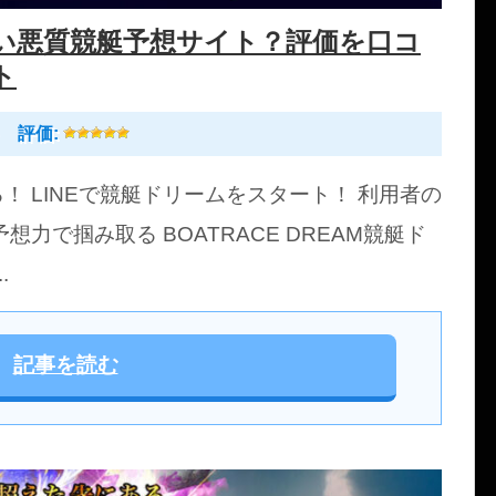
い悪質競艇予想サイト？評価を口コ
ト
件
 LINEで競艇ドリームをスタート！ 利用者の
力で掴み取る BOATRACE DREAM競艇ド
.
記事を読む