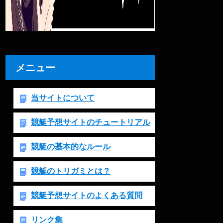
メニュー
当サイトについて
競艇予想サイトのチュートリアル
競艇の基本的なルール
競艇のトリガミとは？
競艇予想サイトのよくある質問
リンク集