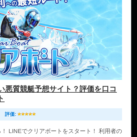
い悪質競艇予想サイト？評価を口コ
ト
件
 LINEでクリアボートをスタート！ 利用者の