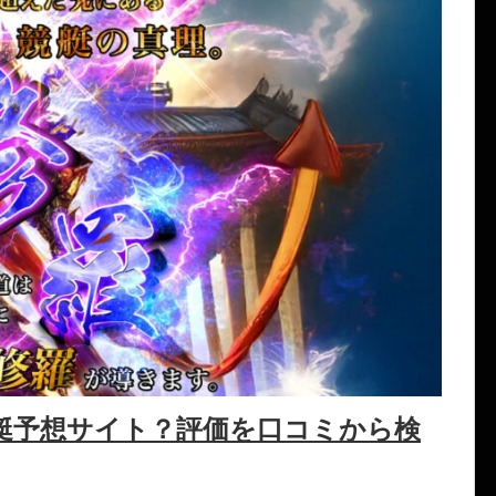
艇予想サイト？評価を口コミから検