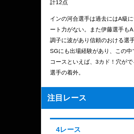
計12点
インの河合選手は過去にはA級
ート力がない。また伊藤選手もA
調子に波があり信頼のおける選
SGにも出場経験があり、この中
コースといえば、3カド！穴がで
選手の着外。
注目レース
4レース