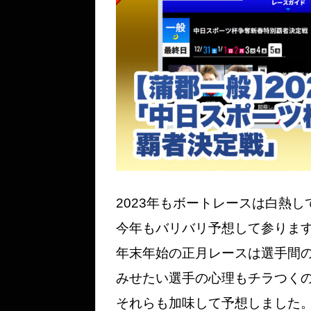
2023年もボートレースは白熱し
今年もバリバリ予想して参りま
年末年始の正月レースは選手間
みせたい選手の心理もチラつく
それらも加味して予想しました