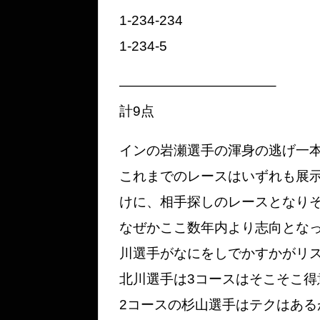
1-234-234
1-234-5
———————————–
計9点
インの岩瀬選手の渾身の逃げ一
これまでのレースはいずれも展
けに、相手探しのレースとなり
なぜかここ数年内より志向とな
川選手がなにをしでかすかがリ
北川選手は3コースはそこそこ得
2コースの杉山選手はテクはある