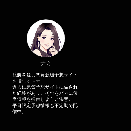
ナミ
競艇を愛し悪質競艇予想サイト
を憎むオンナ。
過去に悪質予想サイトに騙され
た経験があり、それをバネに優
良情報を提供しようと決意。
平日限定予想情報も不定期で配
信中。