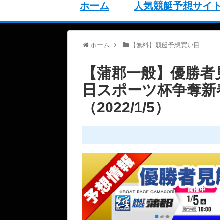
ホーム
人気競艇予想サイ
ホーム
【無料】競艇予想買い目
【蒲郡一般】優勝者
日スポーツ杯争奪新
（2022/1/5）