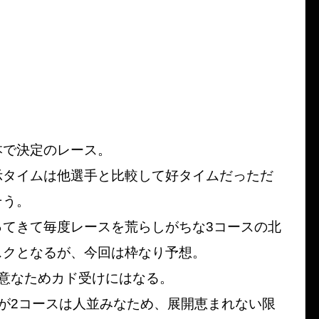
本で決定のレース。
示タイムは他選手と比較して好タイムだっただ
そう。
ってきて毎度レースを荒らしがちな3コースの北
スクとなるが、今回は枠なり予想。
意なためカド受けにはなる。
が2コースは人並みなため、展開恵まれない限