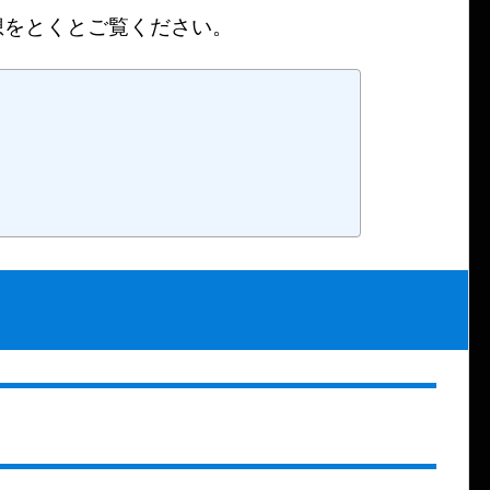
想をとくとご覧ください。