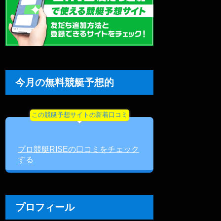
今月の無料競艇予想的
この競艇予想サイトの新着口コミ
プロ競艇RISEの口コミをチェック
する
プロフィール