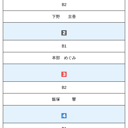
B2
下野 京香
B1
本部 めぐみ
B2
飯塚 響