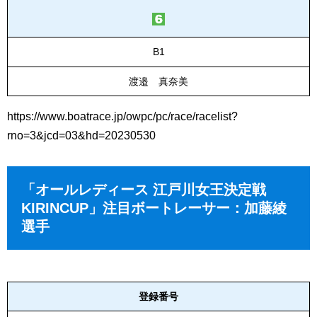
B1
渡邉 真奈美
https://www.boatrace.jp/owpc/pc/race/racelist?
rno=3&jcd=03&hd=20230530
「オールレディース 江戸川女王決定戦
KIRINCUP」注目ボートレーサー：加藤綾
選手
登録番号