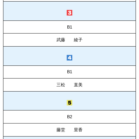
B1
武藤 綾子
B1
三松 直美
B2
藤堂 里香