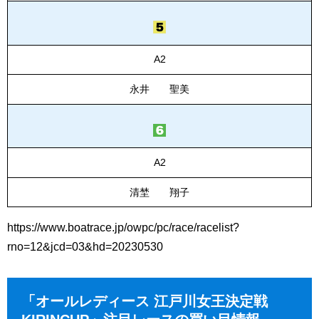
A2
永井 聖美
A2
清埜 翔子
https://www.boatrace.jp/owpc/pc/race/racelist?
rno=12&jcd=03&hd=20230530
「オールレディース 江戸川女王決定戦