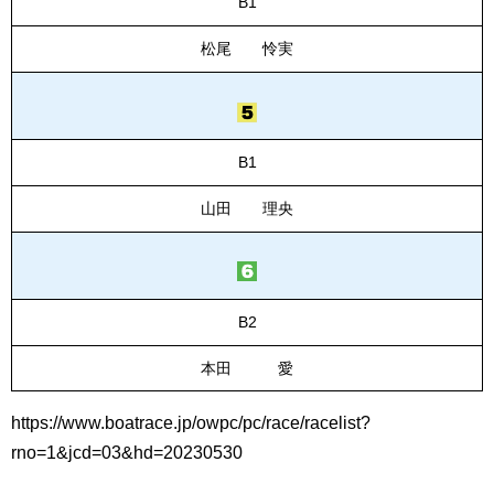
B1
松尾 怜実
B1
山田 理央
B2
本田 愛
https://www.boatrace.jp/owpc/pc/race/racelist?
rno=1&jcd=03&hd=20230530