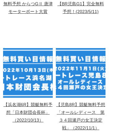
無料予想 からつGⅡ 唐津
【BR児島G1】完全無料
モーターボート大賞
予想！(2023/5/11)
【浜名湖6R】競艇無料予
【児島8R】競艇無料予想
想「日本財団会長杯」
「オールレディース 第
（2022/10/13）
３４回瀬戸の女王決定
戦」（2022/11/1）