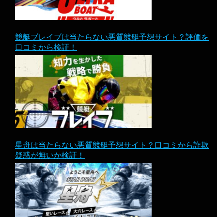
競艇ブレイブは当たらない悪質競艇予想サイト？評価を
口コミから検証！
星舟は当たらない悪質競艇予想サイト？口コミから詐欺
疑惑が無いか検証！