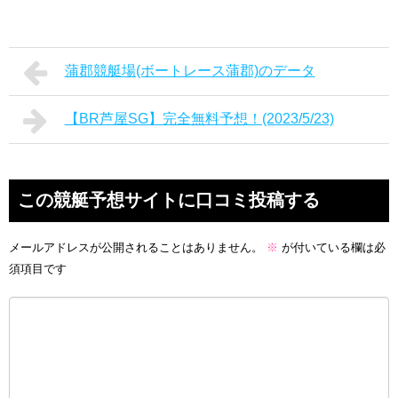
蒲郡競艇場(ボートレース蒲郡)のデータ
【BR芦屋SG】完全無料予想！(2023/5/23)
この競艇予想サイトに口コミ投稿する
メールアドレスが公開されることはありません。
※
が付いている欄は必
須項目です