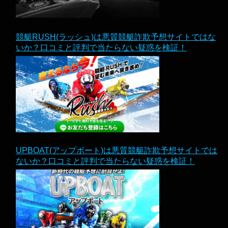
競艇RUSH(ラッシュ)は悪質競艇詐欺予想サイトではな
いか？口コミと評判で当たらない疑惑を検証！
UPBOAT(アップボート)は悪質競艇詐欺予想サイトでは
ないか？口コミと評判で当たらない疑惑を検証！