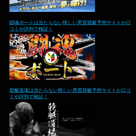
闘魂ボートは当たらない怪しい悪質競艇予想サイトか口
コミや評判で検証！
競艇道場は当たらない怪しい悪質競艇予想サイトか口コ
ミや評判で検証！