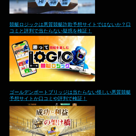
競艇ロジックは悪質競艇詐欺予想サイトではないか？口
コミと評判で当たらない疑惑を検証！
ゴールデンボートブリッジは当たらない怪しい悪質競艇
予想サイトか口コミや評判で検証！