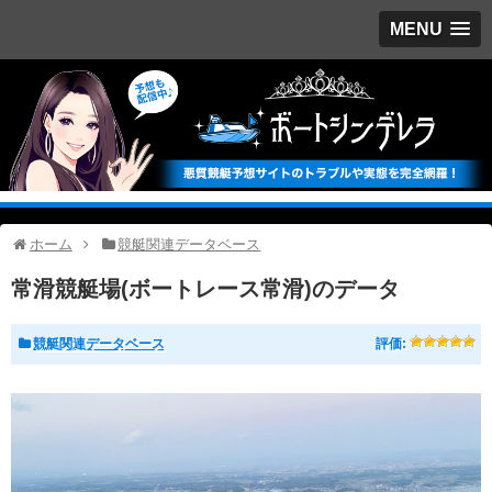
MENU
ホーム
競艇関連データベース
常滑競艇場(ボートレース常滑)のデータ
競艇関連データベース