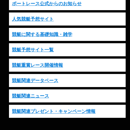
ボートレース公式からのお知らせ
人気競艇予想サイト
競艇に関する基礎知識・雑学
競艇予想サイト一覧
競艇重賞レース開催情報
競艇関連データベース
競艇関連ニュース
競艇関連プレゼント・キャンペーン情報