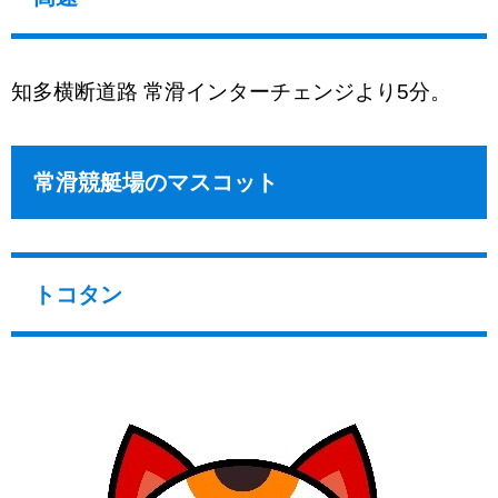
知多横断道路 常滑インターチェンジより5分。
常滑競艇場のマスコット
トコタン