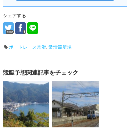
シェアする
error
ボートレース常滑
,
常滑競艇場
競艇予想関連記事をチェック