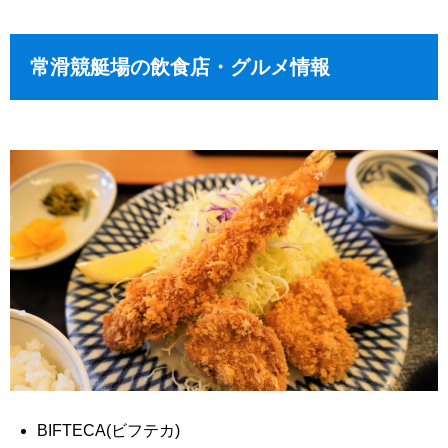
常滑競艇場の飲食店・グルメ情報
BIFTECA(ビフテカ)