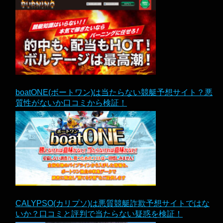
boatONE(ボートワン)は当たらない競艇予想サイト？悪
質性がないか口コミから検証！
CALYPSO(カリプソ)は悪質競艇詐欺予想サイトではな
いか？口コミと評判で当たらない疑惑を検証！