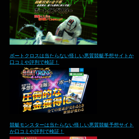
ボートクロスは当たらない怪しい悪質競艇予想サイトか
口コミや評判で検証！
競艇モンスターは当たらない怪しい悪質競艇予想サイト
か口コミや評判で検証！