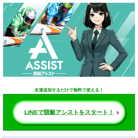
友達追加するだけで無料で使える！
LINEで競艇アシストをスタート！