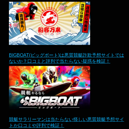
BIGBOAT(ビッグボート)は悪質競艇詐欺予想サイトでは
ないか？口コミと評判で当たらない疑惑を検証！
競艇サラリーマンは当たらない怪しい悪質競艇予想サイ
トか口コミや評判で検証！