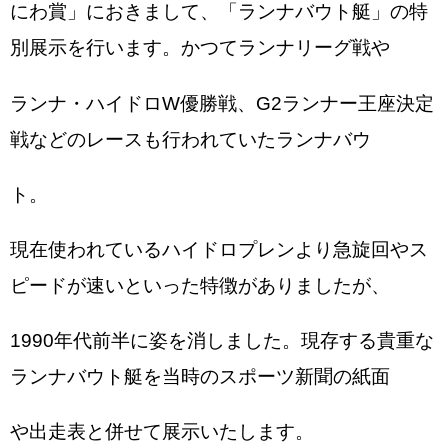
にわ賞」におきまして、「ランナバウト艇」の特
別展示を行います。かつてランナリーグ戦や
ランナ・ハイドロW優勝戦、G2ランナー王座決定
戦などのレースも行われていたランナバウ
ト。
現在使われているハイドロプレンより急旋回やス
ピードが速いといった特徴がありましたが、
1990年代前半に姿を消しました。現存する貴重な
ランナバウト艇を当時のスポーツ新聞の紙面
や出走表と併せて展示いたします。