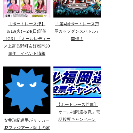
【ボートレース津】
「第4回ボートレース芦
9/19(火)～24(日)開催
屋カップダンスバトル」
［G3］「オールレディー
開催！
ス上富良野町友好都市20
周年」イベント情報
【ボートレース芦屋】
「オール福岡選抜戦」電
話投票キャンペーン
安井瑞紀選手がサッカー
J2ファジアーノ岡山の濱