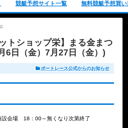
ト
競艇予想サイト一覧
無料競艇予想買い
せ
ットショップ栄】まる金まつ
月6日（金）7月27日（金）)
ボートレース公式からのお知らせ
F特設会場 18：00～無くなり次第終了