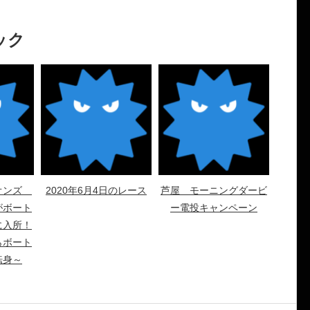
ック
オンズ
2020年6月4日のレース
芦屋 モーニングダービ
がボート
ー電投キャンペーン
に入所！
らボート
転身～