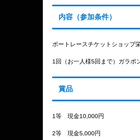
内容（参加条件）
ボートレースチケットショップ栄
1回（お一人様5回まで）ガラポ
賞品
1等 現金10,000円
2等 現金5,000円