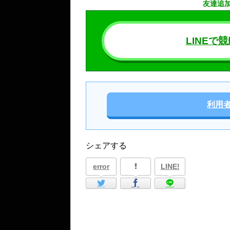
友達追
LINEで
利用
シェアする
error
LINE!