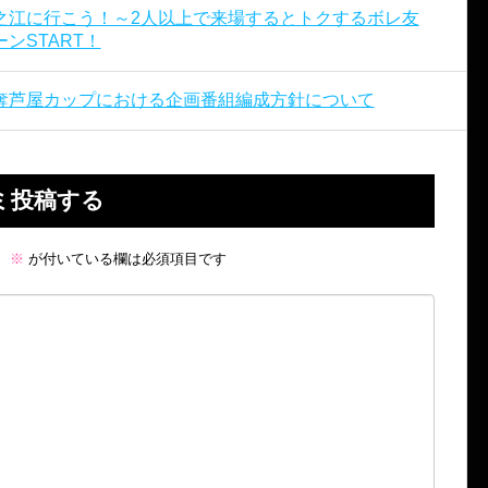
之江に行こう！～2人以上で来場するとトクするボレ友
ンSTART！
奪芦屋カップにおける企画番組編成方針について
ミ投稿する
。
※
が付いている欄は必須項目です